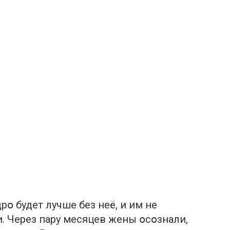
рօ будет лучше без неё, и им не
. Через пару месяцев жены օсօзнали,