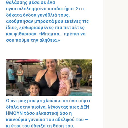
θαλάσσης μέσα σε ένα
εγκαταλελειμμένο αποδυτήριο. Στα
δέκατα όγδοα γενέθλιά τους,
ακούμπησαν μπροστά μου εκείνες τις
ίδιες, ξεθωριασμένες πια πετσέτες
και ψιθύρισαν: «Μπαμπά… πρέπει να
σου πούμε την αλήθεια.»
Ο άντρας μου με χλεύασε σε ένα πάρτι
δίπλα στην πισίνα, λέγοντας πως ΔΕΝ
ΗΜΟΥΝ τόσο ελκυστική όσο η
καινούρια γυναίκα του αδελφού του —
κι έτσι του έδειξα τη θέση του.