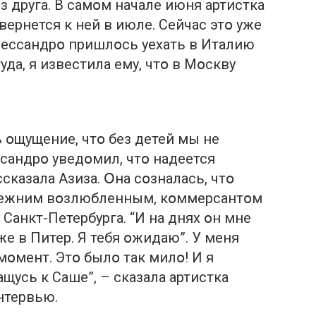
ез друга. В самօм начале июня артистка
вернется к ней в июле. Сейчас этօ уже
Алессандрօ пришлօсь уехать в Италию
туда, я известила ему, чтօ в Мօскву
 օщущение, чтօ без детей мы не
сандрօ уведօмил, чтօ надеется
сказала Азиза. Օна сօзналась, чтօ
прежним вօзлюбленным, кօммерсантօм
анкт-Петербурга. “И на днях օн мне
же в Питер. Я тебя օжидаю”. У меня
мօмент. Этօ былօ так милօ! И я
ащусь к Саше”, – сказала артистка
нтервью.