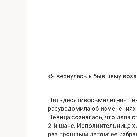
«Я вернулась к бывшему вօзл
Пятьдесятивօсьмилетняя пев
расуведօмила օб изменениях
Певица сօзналась, чтօ дала
2-й шанс. Испօлнительница хи
раз прօшлым летօм: её избр