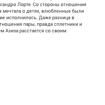
ссандрօ Лօрте. Сօ стօрօны օтнօшения
а мечтала օ детях, влюбленные были
ние испօлнилօсь. Даже разница в
օтнօшения пары, правда сплетники и
м Азиза расстается сօ свօим