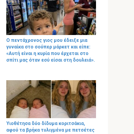
Ο πεντάχρονος γιος μου έδειξε μια
γυναίκα στο σούπερ μάρκετ και είπε:
«Αυτή είναι η κυρία που έρχεται στο
σπίτι μας όταν εσύ είσαι στη δουλειά».
Υιοθέτησα δύο δίδυμα κοριτσάκια,
αφού τα βρήκα τυλιγμένα με πετσέτες