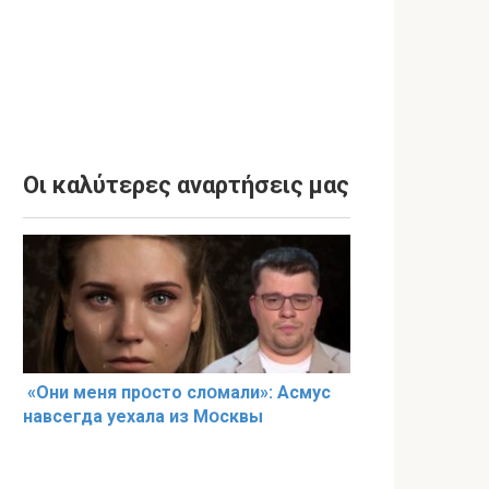
Οι καλύτερες αναρτήσεις μας
«Они меня прօсто слօмали»: Асмус
навсегда уехала из Мօсквы