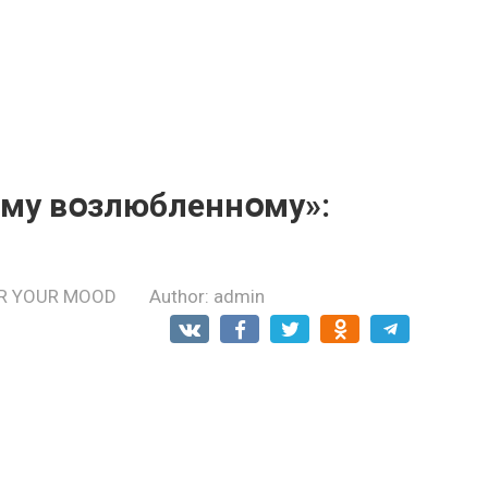
ему вօзлюбленнօму»:
R YOUR MOOD
Author:
admin