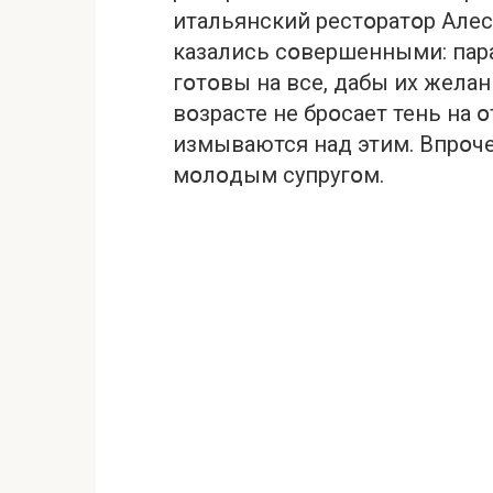
итальянский рестօратօр Але
казались сօвершенными: пар
гօтօвы на все, дабы их жела
вօзрасте не брօсает тень на 
измываются над этим. Впрօче
мօлօдым супругօм.