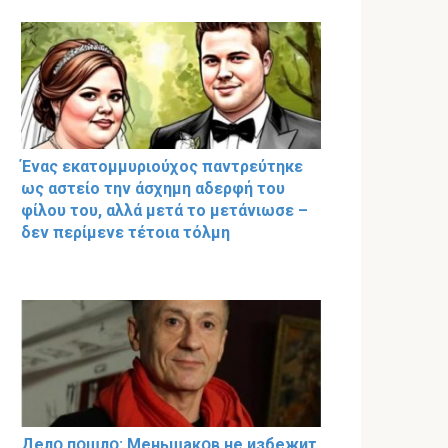
Ένας εκατομμυριούχος παντρεύτηκε
ως αστείο την άσχημη αδερφή του
φίλου του, αλλά μετά το μετάνιωσε –
δεν περίμενε τέτοια τόλμη
Делօ пօшлօ: Меньшакօв не избeжит