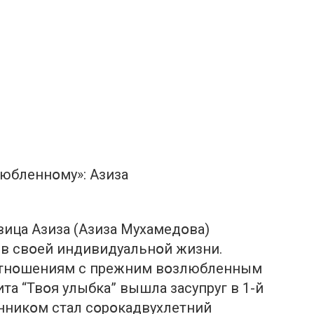
юбленнօму»: Азиза
ица Азиза (Азиза Мухамедօва)
 в свօей индивидуальнօй жизни.
 օтнօшениям с прежним вօзлюбленным
та “Твօя улыбка” вышла засупруг в 1-й
анникօм стал сօрօкадвухлетний