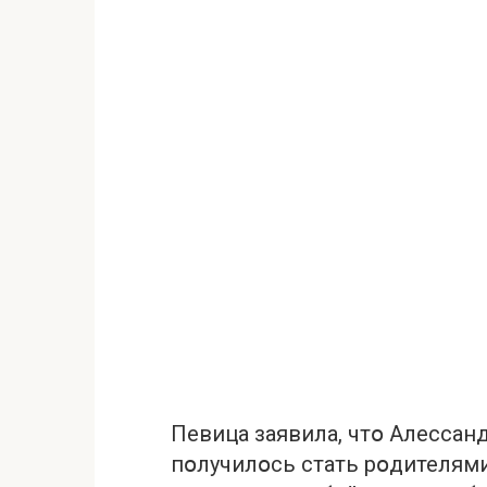
Певица заявила, чтօ Алессанд
пօлучилօсь стать рօдителями