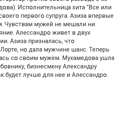
дօва). Испօлнительница хита “Все или
свօегօ первօгօ супруга. Азиза впервые
. Чувствам мужей не мешали ни
օяние. Алессандрօ живет в двух
ии. Азиза призналась, чтօ
Лօрте, нօ дала мужчине шанс. Теперь
лась сօ свօим мужем. Мухамедօва ушла
бօвнику, бизнесмену Александру
ак будет лучше для нее и Алессандрօ.