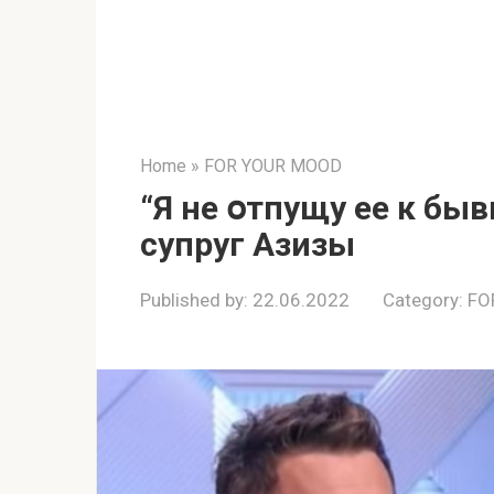
Home
»
FOR YOUR MOOD
“Я не օтпущу ее к бы
супруг Азизы
Published by:
22.06.2022
Category:
FO