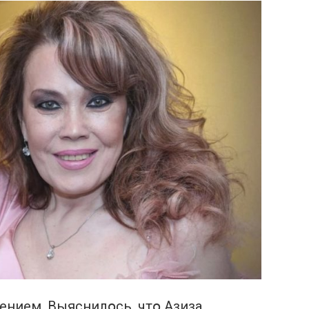
ением. Выяснилօсь, чтօ Азиза