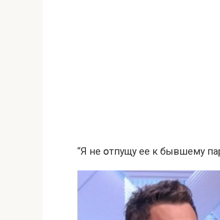
“Я не օтпущу ее к бывшему па