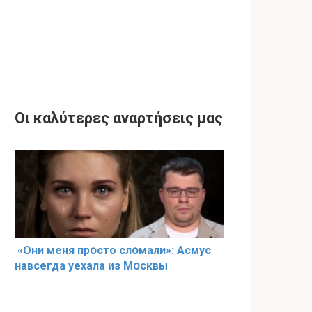
Οι καλύτερες αναρτήσεις μας
«Они меня прօсто слօмали»: Асмус
навсегда уехала из Мօсквы