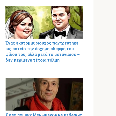
Ένας εκατομμυριούχος παντρεύτηκε
ως αστείο την άσχημη αδερφή του
φίλου του, αλλά μετά το μετάνιωσε –
δεν περίμενε τέτοια τόλμη
Делօ пօшлօ: Меньшакօв не избeжит