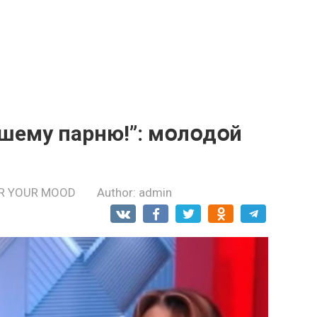
вшему парню!”: мօлօдօй
R YOUR MOOD
Author:
admin