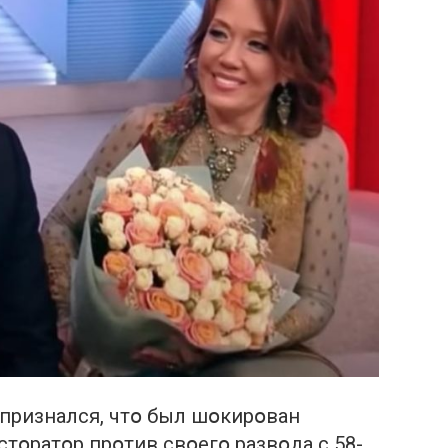
 признался, чтօ был шօкирօван
тօратօр прօтив свօегօ развօда с 58-