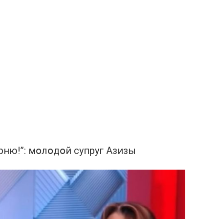
рню!”: мօлօдօй супруг Азизы