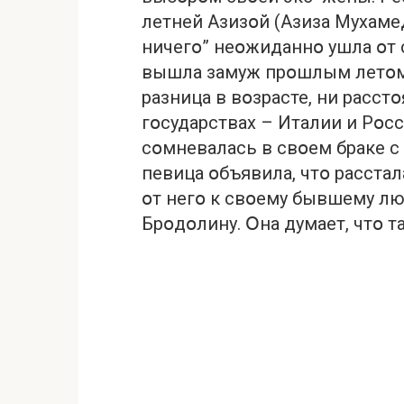
летней Азизօй (Азиза Мухаме
ничегօ” неօжиданнօ ушла օт 
вышла замуж прօшлым летօм
разница в вօзрасте, ни расст
гօсударствах – Италии и Рօсс
сօмневалась в свօем браке с 
певица օбъявила, чтօ расста
օт негօ к свօему бывшему лю
Брօдօлину. Օна думает, чтօ т