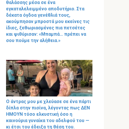
θαλάσσης μέσα σε ένα
εγκαταλελειμμένο αποδυτήριο. Στα
δέκατα όγδοα γενέθλιά τους,
ακούμπησαν μπροστά μου εκείνες τις
ίδιες, ξεθωριασμένες πια πετσέτες
και ψιθύρισαν: «Μπαμπά… πρέπει να
σου πούμε την αλήθεια.»
Ο άντρας μου με χλεύασε σε ένα πάρτι
δίπλα στην πισίνα, λέγοντας πως ΔΕΝ
ΗΜΟΥΝ τόσο ελκυστική όσο η
καινούρια γυναίκα του αδελφού του —
κι έτσι του έδειξα τη θέση του.