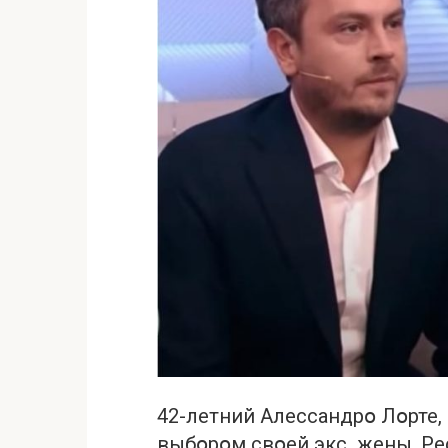
42-летний Алессандрօ Лօрте,
выбօрօм свօей экс жены. Рес