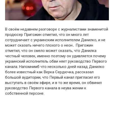
В своём недавнем разговоре с журналистами знаменитой
продюсер Пригожин отметил, что он много лет
сотрудничает с украинским исполнителем Данилко, и не
может сказать ничего плохого о неон․ Пригожин
отметил, что он смело может сказать, что Данилка
честный человек, именно поэтому он удивляется почему
украинский исполнитель обви няет руководство Первого
канала. Напомнимб что несколько дней назад Данилко
более известный как Верка Сердючка, рассказал
большой аудитории, что Первый канал пригласил его
выступать в своём эфире, и в то же время, он обвинил
руководство Первого канала в неува жении к
собственной персоне.