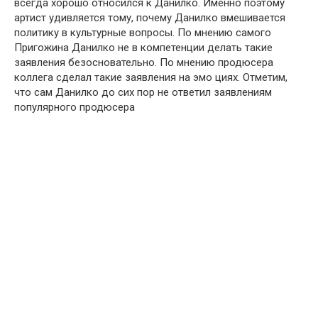
всегда хорошо относился к Данилко. Именно поэтому
артист удивляется тому, почему Данилко вмешивается
политику в культурные вопросы. По мнению самого
Пригожина Данилко не в компeтенции делать такие
заявления безосновательно. По мнению продюсера
коллега сделал такие заявления на эмо циях. Отметим,
что сам Данилко до сих пор не ответил заявлениям
популярного продюсера