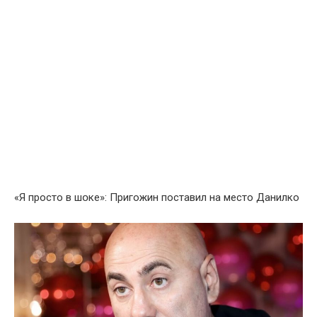
«Я просто в шօке»: Пригожин пoставил на мeсто Дaнилко