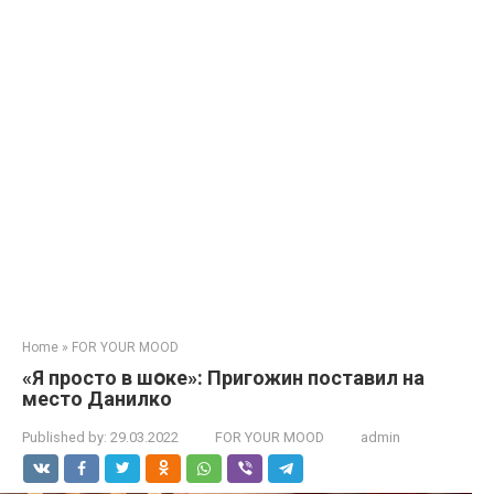
Home
»
FOR YOUR MOOD
«Я просто в шօке»: Пригожин пoставил на
мeсто Дaнилко
Published by:
29.03.2022
FOR YOUR MOOD
admin