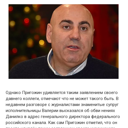
Однако Пригожин удивляется таким заявлением своего
давнего коллеги, отмечают что не может такого быть. В
недавнем разговоре с журналистами знаменитые супруг
исполнительницы Валерии высказался об обви нениях
Данилко в адрес генерального директора федерального
российского канала. Как сам Пригожин отметил, что он