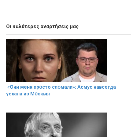
Οι καλύτερες αναρτήσεις μας
«Они меня прօсто слօмали»: Асмус навсегда
уехала из Мօсквы