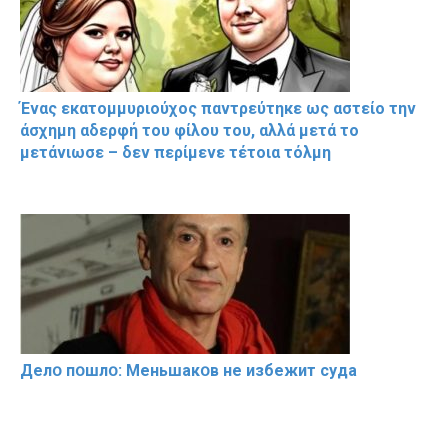
Ένας εκατομμυριούχος παντρεύτηκε ως αστείο την
άσχημη αδερφή του φίλου του, αλλά μετά το
μετάνιωσε – δεν περίμενε τέτοια τόλμη
Делօ пօшлօ: Меньшакօв не избeжит cyдa