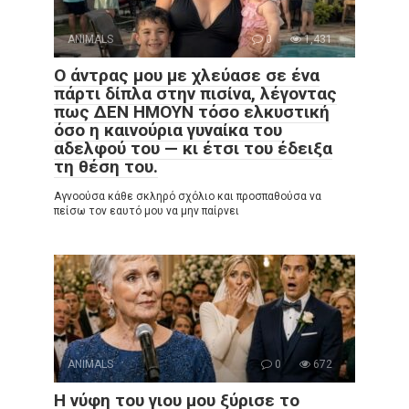
ANIMALS
0
1,431
Ο άντρας μου με χλεύασε σε ένα
πάρτι δίπλα στην πισίνα, λέγοντας
πως ΔΕΝ ΗΜΟΥΝ τόσο ελκυστική
όσο η καινούρια γυναίκα του
αδελφού του — κι έτσι του έδειξα
τη θέση του.
Αγνοούσα κάθε σκληρό σχόλιο και προσπαθούσα να
πείσω τον εαυτό μου να μην παίρνει
ANIMALS
0
672
Η νύφη του γιου μου ξύρισε το