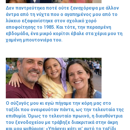
Δεν παντρεύτηκα ποτέ ούτε ξαναχόρεψα με άλλον
άντρα από τη νύχτα που ο αγαπημένος μου από το
λύκειο εξαφανίστηκε στον σχολικό χορό
αποφοίτησης το 1985. Και τότε, την περασμένη
εβδομάδα, ένα μικρό κορίτσι έβαλε στα χέρια μου τη
χαμένη μπουτονιέρα του.
Ο σύζυγός μου κι εγώ πήγαμε την κόρη μας στο
ταξίδι που ονειρευόταν πάντα, ως την τελευταία της
επιθυμία. Όμως το τελευταίο πρωινό, η διευθύντρια
του ξενοδοχείου με τράβηξε διακριτικά στην άκρη
και μου ψιθύρισε: «Υπάρχει κάτι γι’ αυτό το ταξίδι