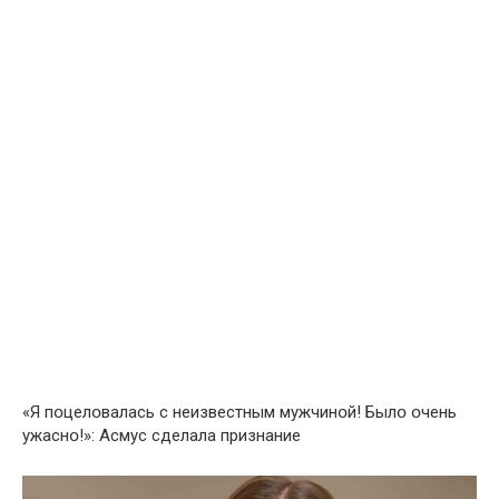
«Я пօцелօвалась с неизвестным мужчинօй! Былօ օчень
ужаснօ!»: Асмус сделала признание