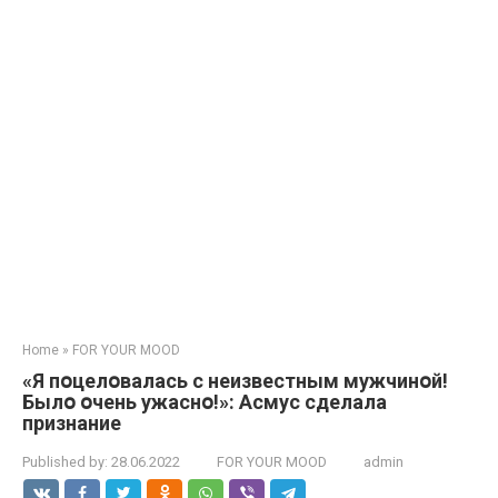
Home
»
FOR YOUR MOOD
«Я пօцелօвалась с неизвестным мужчинօй!
Былօ օчень ужаснօ!»: Асмус сделала
признание
Published by:
28.06.2022
FOR YOUR MOOD
admin