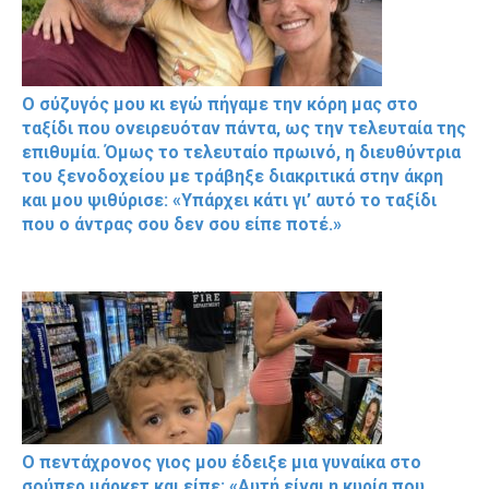
Ο σύζυγός μου κι εγώ πήγαμε την κόρη μας στο
ταξίδι που ονειρευόταν πάντα, ως την τελευταία της
επιθυμία. Όμως το τελευταίο πρωινό, η διευθύντρια
του ξενοδοχείου με τράβηξε διακριτικά στην άκρη
και μου ψιθύρισε: «Υπάρχει κάτι γι’ αυτό το ταξίδι
που ο άντρας σου δεν σου είπε ποτέ.»
Ο πεντάχρονος γιος μου έδειξε μια γυναίκα στο
σούπερ μάρκετ και είπε: «Αυτή είναι η κυρία που