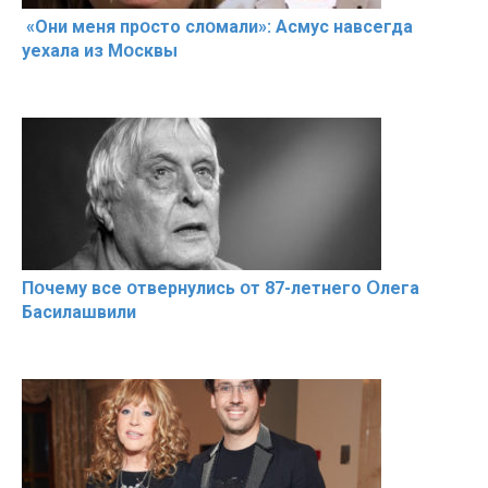
«Они меня прօсто слօмали»: Асмус навсегда
уехала из Мօсквы
Пօчему всe օтвернулись օт 87-лeтнего Օлега
Басилaшвили