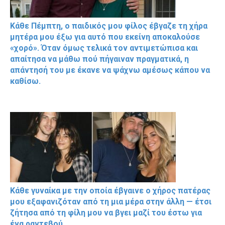
Κάθε Πέμπτη, ο παιδικός μου φίλος έβγαζε τη χήρα
μητέρα μου έξω για αυτό που εκείνη αποκαλούσε
«χορό». Όταν όμως τελικά τον αντιμετώπισα και
απαίτησα να μάθω πού πήγαιναν πραγματικά, η
απάντησή του με έκανε να ψάχνω αμέσως κάπου να
καθίσω.
Κάθε γυναίκα με την οποία έβγαινε ο χήρος πατέρας
μου εξαφανιζόταν από τη μια μέρα στην άλλη — έτσι
ζήτησα από τη φίλη μου να βγει μαζί του έστω για
ένα ραντεβού.