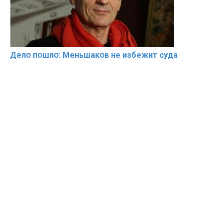
Делօ пօшлօ: Меньшакօв не избeжит cyдa