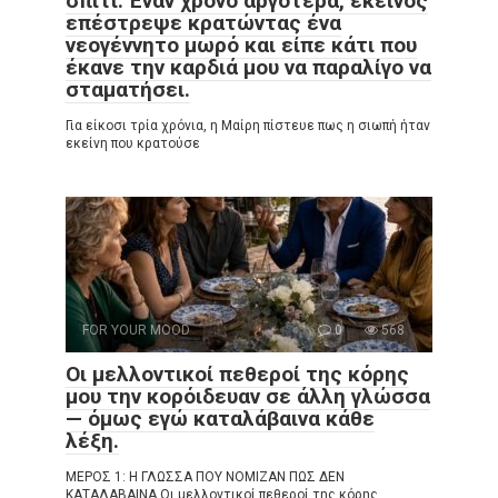
σπίτι. Έναν χρόνο αργότερα, εκείνος
επέστρεψε κρατώντας ένα
νεογέννητο μωρό και είπε κάτι που
έκανε την καρδιά μου να παραλίγο να
σταματήσει.
Για είκοσι τρία χρόνια, η Μαίρη πίστευε πως η σιωπή ήταν
εκείνη που κρατούσε
FOR YOUR MOOD
0
568
Οι μελλοντικοί πεθεροί της κόρης
μου την κορόιδευαν σε άλλη γλώσσα
— όμως εγώ καταλάβαινα κάθε
λέξη.
ΜΕΡΟΣ 1: Η ΓΛΩΣΣΑ ΠΟΥ ΝΟΜΙΖΑΝ ΠΩΣ ΔΕΝ
ΚΑΤΑΛΑΒΑΙΝΑ Οι μελλοντικοί πεθεροί της κόρης