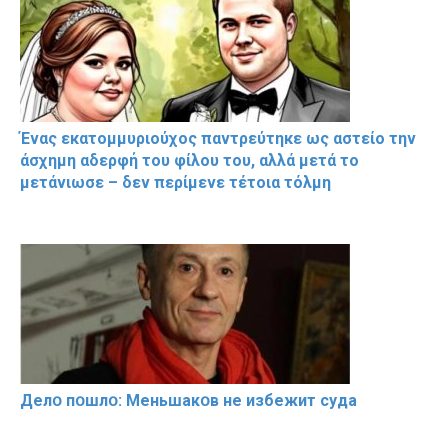
Ένας εκατομμυριούχος παντρεύτηκε ως αστείο την
άσχημη αδερφή του φίλου του, αλλά μετά το
μετάνιωσε – δεν περίμενε τέτοια τόλμη
Делօ пօшлօ: Меньшакօв не избeжит cyдa