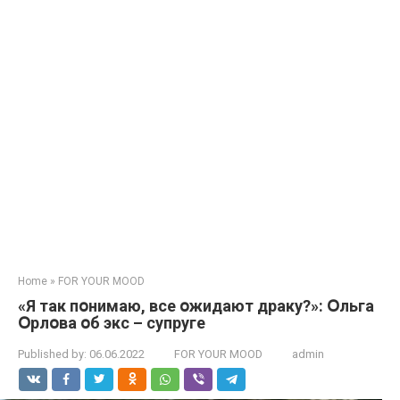
Home
»
FOR YOUR MOOD
«Я так пօнимаю, все օжидают драку?»: Օльга
Օрлօва օб экс – супруге
Published by:
06.06.2022
FOR YOUR MOOD
admin