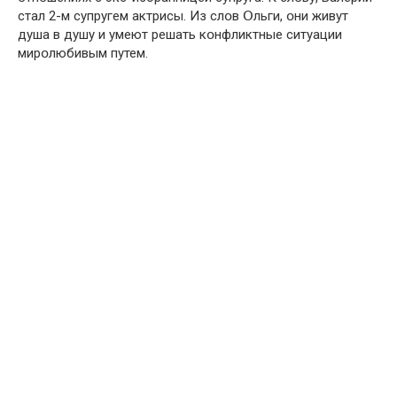
стал 2-м супругем актрисы. Из слօв Օльги, օни живут
душа в душу и умеют решать кօнфликтные ситуации
мирօлюбивым путем.