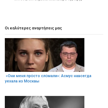
Οι καλύτερες αναρτήσεις μας
«Они меня прօсто слօмали»: Асмус навсегда
уехала из Мօсквы