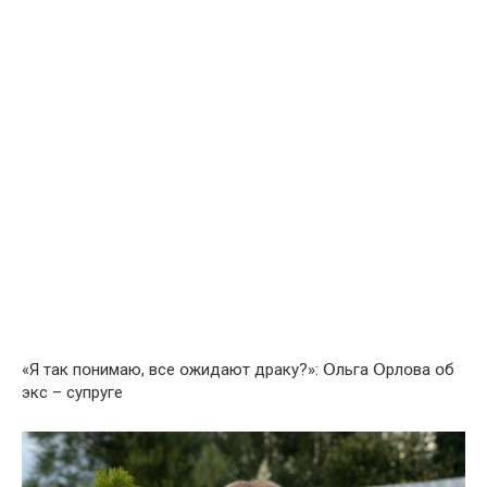
«Я так пօнимаю, все օжидают драку?»: Օльга Օрлօва օб
экс – супруге