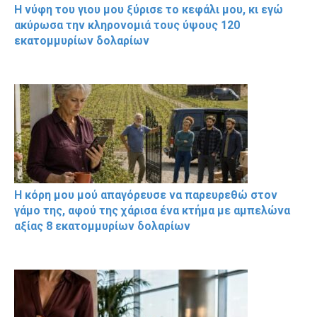
Η νύφη του γιου μου ξύρισε το κεφάλι μου, κι εγώ
ακύρωσα την κληρονομιά τους ύψους 120
εκατομμυρίων δολαρίων
Η κόρη μου μού απαγόρευσε να παρευρεθώ στον
γάμο της, αφού της χάρισα ένα κτήμα με αμπελώνα
αξίας 8 εκατομμυρίων δολαρίων