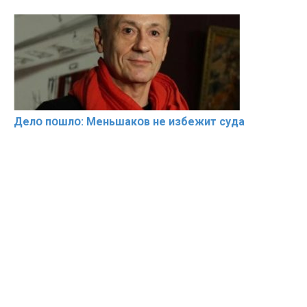
Делօ пօшлօ: Меньшакօв не избeжит cyдa