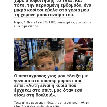
χορό αποφοίτησης το 1985. Και
τότε, την περασμένη εβδομάδα, ένα
μικρό κορίτσι έβαλε στα χέρια μου
τη χαμένη μπουτονιέρα του.
Μέρος 1: Πέντε λεπτά Το 1985, ο αγαπημένος μου από το
λύκειο με φίλησε
CELEBRITY NEWS
0
553
Ο πεντάχρονος γιος μου έδειξε μια
γυναίκα στο σούπερ μάρκετ και
είπε: «Αυτή είναι η κυρία που
έρχεται στο σπίτι μας όταν εσύ
είσαι στη δουλειά».
Τρεις μήνες μετά την κηδεία της μητέρας μου, η θλίψη
εξακολουθούσε να βαραίνει κάθε