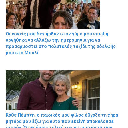
Οι γονείς μου δεν ήρθαν στον γάμο μου επειδή
αρνήθηκα να αλλάξω την ημερομηνία για να
προσαρμοστεί στο πολυτελές ταξίδι της αδελφής
μου στο Μπαλί.
Κάθε Πέμπτη, ο παιδικός μου φίλος έβγαζε τη χήρα
μητέρα μου έξω για αυτό που εκείνη αποκαλούσε
«χορό». Όταν όμως τελικά τον αντιμετώπισα και