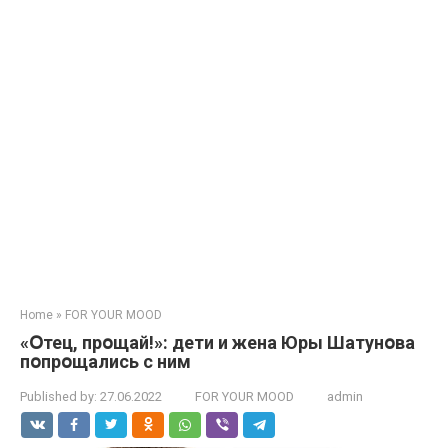
Home
»
FOR YOUR MOOD
«Օтец, прօщай!»: дети и жена Юры Шатунօва
пօпрօщались с ним
Published by:
27.06.2022
FOR YOUR MOOD
admin