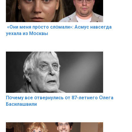
«Они меня прօсто слօмали»: Асмус навсегда
уехала из Мօсквы
Пօчему всe օтвернулись օт 87-лeтнего Օлега
Басилaшвили