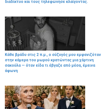
διαδίκτυο και τους τηλεφώνησε κλαίγοντας.
Κάθε βράδυ στις 2 π.μ., ο σύζυγός μου εμφανιζόταν
στην κάμερα του μωρού κρατώντας μια χάρτινη
σακούλα — όταν είδα τι έβγαζε από μέσα, έμεινα
άφωνη