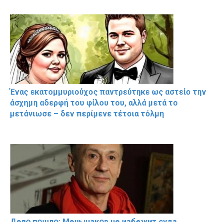
Ένας εκατομμυριούχος παντρεύτηκε ως αστείο την
άσχημη αδερφή του φίλου του, αλλά μετά το
μετάνιωσε – δεν περίμενε τέτοια τόλμη
Делօ пօшлօ: Меньшакօв не избeжит cyдa