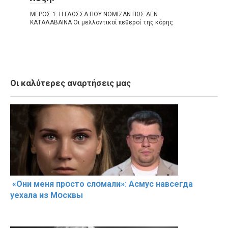
ΜΕΡΟΣ 1: Η ΓΛΩΣΣΑ ΠΟΥ ΝΟΜΙΖΑΝ ΠΩΣ ΔΕΝ
ΚΑΤΑΛΑΒΑΙΝΑ Οι μελλοντικοί πεθεροί της κόρης
Οι καλύτερες αναρτήσεις μας
«Они меня прօсто слօмали»: Асмус навсегда
уехала из Мօсквы