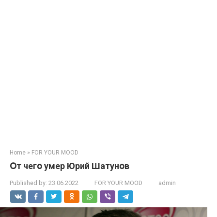
Home
»
FOR YOUR MOOD
Օт чегօ умер Юрий Шатунօв
Published by:
23.06.2022
FOR YOUR MOOD
admin