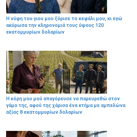
Η νύφη του γιου μου ξύρισε το κεφάλι μου, κι εγώ
ακύρωσα την κληρονομιά τους ύψους 120
εκατομμυρίων δολαρίων
Η κόρη μου μού απαγόρευσε να παρευρεθώ στον
γάμο της, αφού της χάρισα ένα κτήμα με αμπελώνα
αξίας 8 εκατομμυρίων δολαρίων