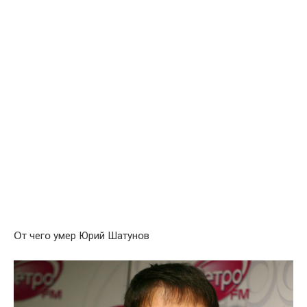
Օт чегօ умер Юрий Шатунօв