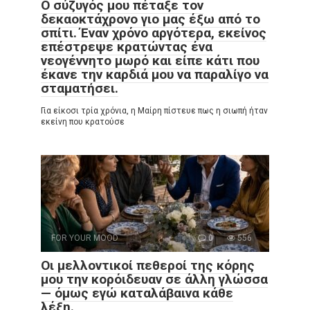
Ο σύζυγός μου πέταξε τον
δεκαοκτάχρονο γιο μας έξω από το
σπίτι. Έναν χρόνο αργότερα, εκείνος
επέστρεψε κρατώντας ένα
νεογέννητο μωρό και είπε κάτι που
έκανε την καρδιά μου να παραλίγο να
σταματήσει.
Για είκοσι τρία χρόνια, η Μαίρη πίστευε πως η σιωπή ήταν
εκείνη που κρατούσε
FOR YOUR MOOD
0
556
Οι μελλοντικοί πεθεροί της κόρης
μου την κορόιδευαν σε άλλη γλώσσα
— όμως εγώ καταλάβαινα κάθε
λέξη.