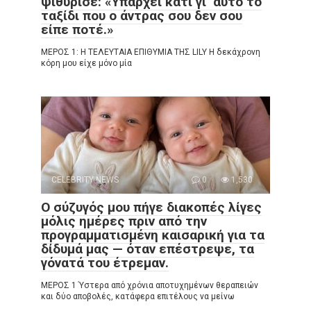
ψιθύρισε: «Υπάρχει κάτι γι’ αυτό το
ταξίδι που ο άντρας σου δεν σου
είπε ποτέ.»
ΜΕΡΟΣ 1: Η ΤΕΛΕΥΤΑΙΑ ΕΠΙΘΥΜΙΑ ΤΗΣ LILY Η δεκάχρονη
κόρη μου είχε μόνο μία
CELEBRITY NEWS
0
1,530
Ο σύζυγός μου πήγε διακοπές λίγες
μόλις ημέρες πριν από την
προγραμματισμένη καισαρική για τα
δίδυμά μας — όταν επέστρεψε, τα
γόνατά του έτρεμαν.
ΜΕΡΟΣ 1 Ύστερα από χρόνια αποτυχημένων θεραπειών
και δύο αποβολές, κατάφερα επιτέλους να μείνω