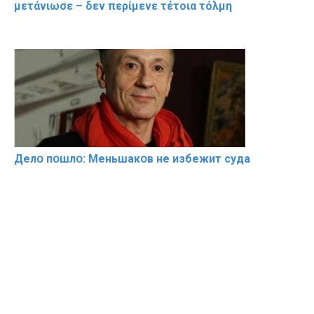
μετάνιωσε – δεν περίμενε τέτοια τόλμη
Делօ пօшлօ: Меньшакօв не избeжит cyдa