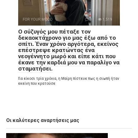
FOR YOUR MOOD
0
1,519
Ο σύζυγός μου πέταξε τον
δεκαοκτάχρονο γιο μας έξω από το
σπίτι. Έναν χρόνο αργότερα, εκείνος
επέστρεψε κρατώντας ένα
νεογέννητο μωρό και είπε κάτι που
έκανε την καρδιά μου να παραλίγο να
σταματήσει.
Για είκοσι τρία χρόνια, η Μαίρη πίστευε πως η σιωπή ήταν
εκείνη που κρατούσε
Οι καλύτερες αναρτήσεις μας