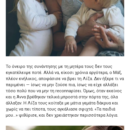
Το όνειρο της συνάντησης με τη μητέρα τους δεν τους
εγκατέλειψε ποτέ. Αλλά να, είκοσι χρόνια αργότερα, ο Μάξ,
πλέον ενήλικος, αποφάσισε να βρει τη Λίζα. Δεν ήξερε τι να
περιμένει — ίσως να μην ζούσε πια, ίσως να είχε αλλάξει
τόσο πολύ που να μην τη reconnaρίσει. Όμως, όταν εκείνος
και η Άννα βρέθηκαν τελικά μπροστά στην πόρτα της, όλα
άλλαξαν. Η Λίζα τους κοίταξε με μάτια γεμάτα δάκρυα και
χωρίς να πει τίποτα, τους αγκάλιασε σφιχτά. «Τα παιδιά
μου…» ψιθύρισε, και δεν χρειάστηκαν περισσότερα λόγια.