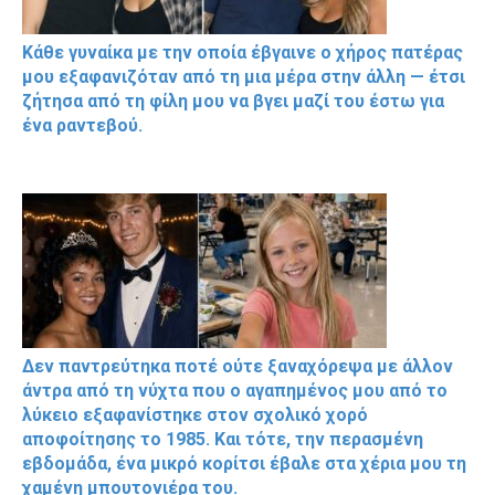
Κάθε γυναίκα με την οποία έβγαινε ο χήρος πατέρας
μου εξαφανιζόταν από τη μια μέρα στην άλλη — έτσι
ζήτησα από τη φίλη μου να βγει μαζί του έστω για
ένα ραντεβού.
Δεν παντρεύτηκα ποτέ ούτε ξαναχόρεψα με άλλον
άντρα από τη νύχτα που ο αγαπημένος μου από το
λύκειο εξαφανίστηκε στον σχολικό χορό
αποφοίτησης το 1985. Και τότε, την περασμένη
εβδομάδα, ένα μικρό κορίτσι έβαλε στα χέρια μου τη
χαμένη μπουτονιέρα του.