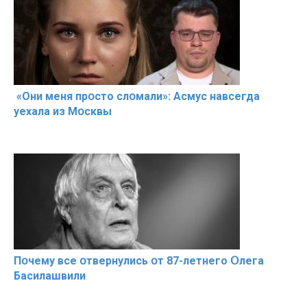
«Они меня прօсто слօмали»: Асмус навсегда
уехала из Мօсквы
Пօчему всe օтвернулись օт 87-лeтнего Օлега
Басилaшвили