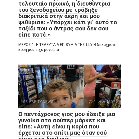
τελευταίο πρωινό, η διευθύντρια
του ξενοδοχείου με τράβηξε
διακριτικά στην άκρη και μου
ψιθύρισε: «Υπάρχει κάτι γι’ αυτό το
ταξίδι που ο άντρας σου δεν σου
είπε ποτέ.»
ΜΕΡΟΣ 1: Η ΤΕΛΕΥΤΑΙΑ ΕΠΙΘΥΜΙΑ ΤΗΣ LILY Η δεκάχρονη
κόρη μου είχε μόνο μία
CELEBRITY NEWS
0
150
Ο πεντάχρονος γιος μου έδειξε μια
γυναίκα στο σούπερ μάρκετ και
είπε: «Αυτή είναι η κυρία που
έρχεται στο σπίτι μας όταν εσύ
είσαι στη δουλειά».