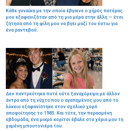
Κάθε γυναίκα με την οποία έβγαινε ο χήρος πατέρας
μου εξαφανιζόταν από τη μια μέρα στην άλλη — έτσι
ζήτησα από τη φίλη μου να βγει μαζί του έστω για
ένα ραντεβού.
Δεν παντρεύτηκα ποτέ ούτε ξαναχόρεψα με άλλον
άντρα από τη νύχτα που ο αγαπημένος μου από το
λύκειο εξαφανίστηκε στον σχολικό χορό
αποφοίτησης το 1985. Και τότε, την περασμένη
εβδομάδα, ένα μικρό κορίτσι έβαλε στα χέρια μου τη
χαμένη μπουτονιέρα του.