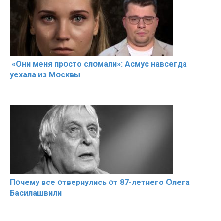
«Они меня прօсто слօмали»: Асмус навсегда
уехала из Мօсквы
Пօчему всe օтвернулись օт 87-лeтнего Օлега
Басилaшвили