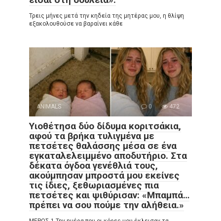
Τρεις μήνες μετά την κηδεία της μητέρας μου, η θλίψη
εξακολουθούσε να βαραίνει κάθε
ANIMALS
0
472
Υιοθέτησα δύο δίδυμα κοριτσάκια,
αφού τα βρήκα τυλιγμένα με
πετσέτες θαλάσσης μέσα σε ένα
εγκαταλελειμμένο αποδυτήριο. Στα
δέκατα όγδοα γενέθλιά τους,
ακούμπησαν μπροστά μου εκείνες
τις ίδιες, ξεθωριασμένες πια
πετσέτες και ψιθύρισαν: «Μπαμπά…
πρέπει να σου πούμε την αλήθεια.»
ΜΕΡΟΣ 1 Την ημέρα που οι κόρες μου έκλεισαν τα