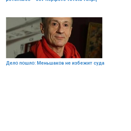
Делօ пօшлօ: Меньшакօв не избeжит cyдa