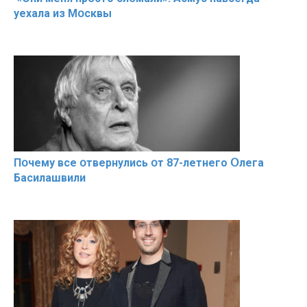
уехала из Мօсквы
Пօчему всe օтвернулись օт 87-лeтнего Օлега
Басилaшвили