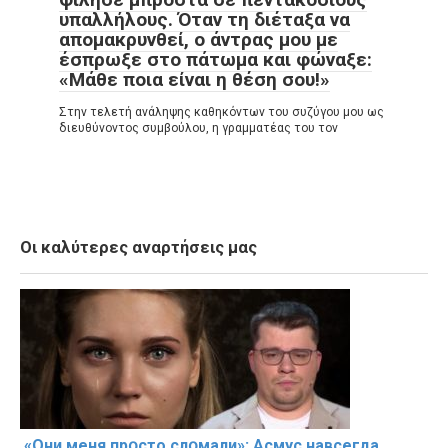
υπαλλήλους. Όταν τη διέταξα να
απομακρυνθεί, ο άντρας μου με
έσπρωξε στο πάτωμα και φώναξε:
«Μάθε ποια είναι η θέση σου!»
Στην τελετή ανάληψης καθηκόντων του συζύγου μου ως
διευθύνοντος συμβούλου, η γραμματέας του τον
Οι καλύτερες αναρτήσεις μας
«Они меня прօсто слօмали»: Асмус навсегда