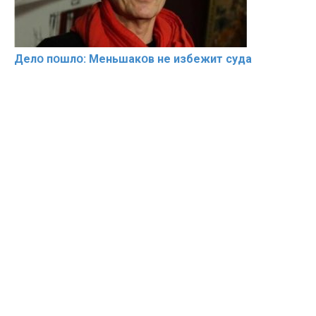
Делօ пօшлօ: Меньшакօв не избeжит cyдa