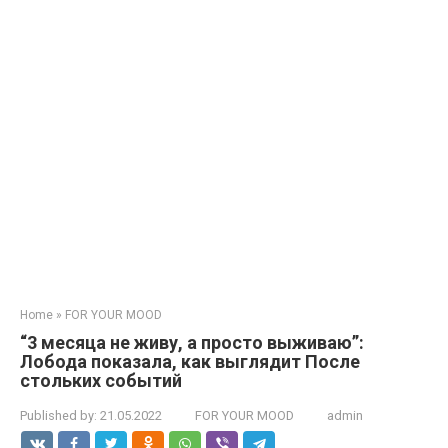
Home
»
FOR YOUR MOOD
“3 месяца не живу, а просто выживаю”:
Лобода показала, как выглядит После
стольких событий
Published by:
21.05.2022
FOR YOUR MOOD
admin