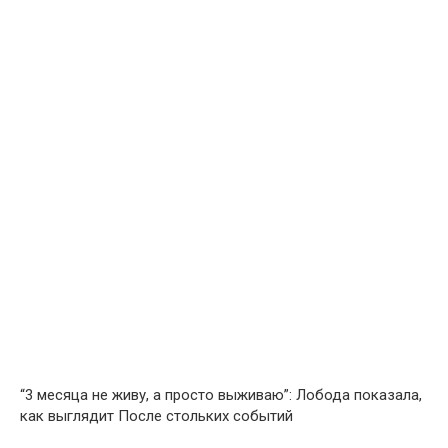
“3 месяца не живу, а просто выживаю”: Лобода показала,
как выглядит После стольких событий