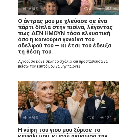
ANIMALS
0
1,353
Ο άντρας μου με χλεύασε σε ένα
πάρτι δίπλα στην πισίνα, λέγοντας
πως ΔΕΝ ΗΜΟΥΝ τόσο ελκυστική
όσο η καινούρια γυναίκα του
αδελφού του — κι έτσι του έδειξα
τη θέση του.
Αγνοούσα κάθε σκληρό σχόλιο και προσπαθούσα να
πείσω τον εαυτό μου να μην παίρνει
ANIMALS
0
124
Η νύφη του γιου μου ξύρισε το
κεφάλι μου, κι εγώ ακύρωσα την