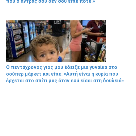
που ο άντρας σου δεν σου είπε ποτέ.»
Ο πεντάχρονος γιος μου έδειξε μια γυναίκα στο
σούπερ μάρκετ και είπε: «Αυτή είναι η κυρία που
έρχεται στο σπίτι μας όταν εσύ είσαι στη δουλειά».