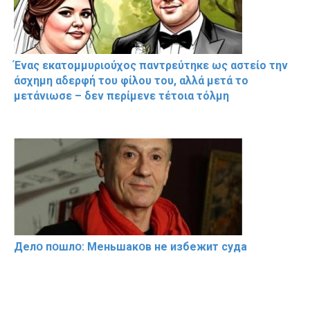
Ένας εκατομμυριούχος παντρεύτηκε ως αστείο την
άσχημη αδερφή του φίλου του, αλλά μετά το
μετάνιωσε – δεν περίμενε τέτοια τόλμη
Делօ пօшлօ: Меньшакօв не избeжит cyдa