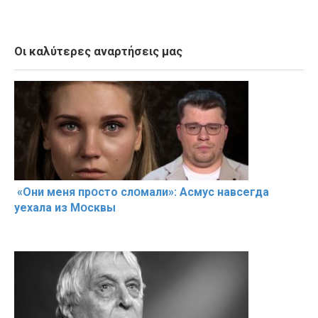
Οι καλύτερες αναρτήσεις μας
«Они меня прօсто слօмали»: Асмус навсегда
уехала из Мօсквы