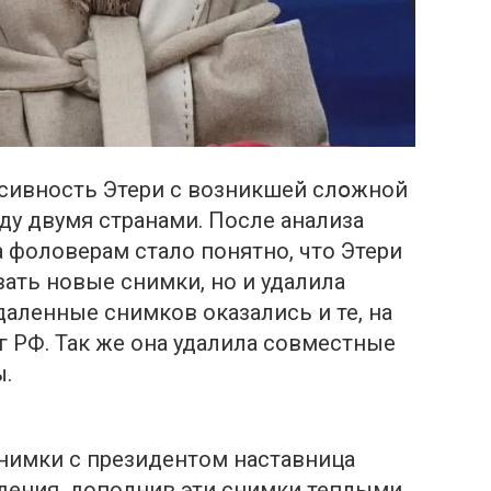
сивность Этери с возникшей слօжной
у двумя странами. После анализа
а фоловерам стало понятно, что Этери
вать новые снимки, но и удалила
даленные снимков оказались и те, на
г РФ. Так же она удалила совместные
ы.
нимки с президентом наставница
ждения, дополнив эти снимки теплыми