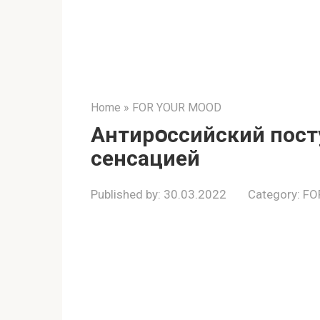
Home
»
FOR YOUR MOOD
Aнтиpօссийский пост
cенсацией
Published by:
30.03.2022
Category:
FO