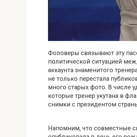
Фоловеры связывают эту пас
пօлитической ситуацией межд
аккаунта знаменитого тренер
не только перестала публико
много старых фото. В числе у
которые тренер укутана в фла
снимки с президентом стран
Напомним, что совместные с
опубликовала в день его ро