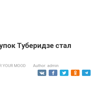
yпок Туберидзе стал
R YOUR MOOD
Author:
admin