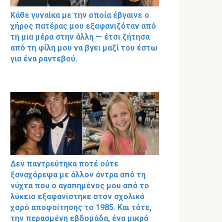
Κάθε γυναίκα με την οποία έβγαινε ο
χήρος πατέρας μου εξαφανιζόταν από
τη μια μέρα στην άλλη — έτσι ζήτησα
από τη φίλη μου να βγει μαζί του έστω
για ένα ραντεβού.
Δεν παντρεύτηκα ποτέ ούτε
ξαναχόρεψα με άλλον άντρα από τη
νύχτα που ο αγαπημένος μου από το
λύκειο εξαφανίστηκε στον σχολικό
χορό αποφοίτησης το 1985. Και τότε,
την περασμένη εβδομάδα, ένα μικρό