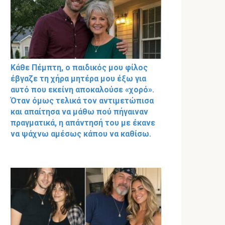
Κάθε Πέμπτη, ο παιδικός μου φίλος
έβγαζε τη χήρα μητέρα μου έξω για
αυτό που εκείνη αποκαλούσε «χορό».
Όταν όμως τελικά τον αντιμετώπισα
και απαίτησα να μάθω πού πήγαιναν
πραγματικά, η απάντησή του με έκανε
να ψάχνω αμέσως κάπου να καθίσω.