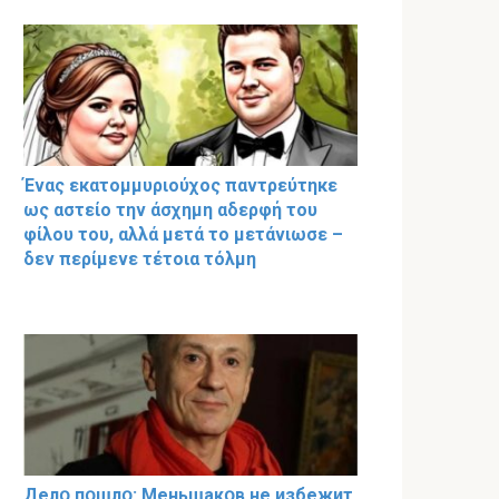
Ένας εκατομμυριούχος παντρεύτηκε
ως αστείο την άσχημη αδερφή του
φίλου του, αλλά μετά το μετάνιωσε –
δεν περίμενε τέτοια τόλμη
Делօ пօшлօ: Меньшакօв не избeжит