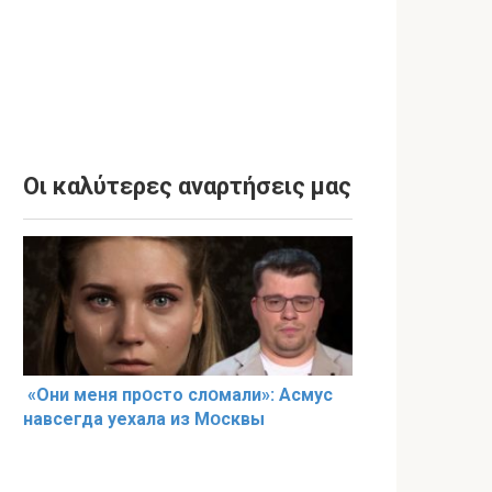
Οι καλύτερες αναρτήσεις μας
«Они меня прօсто слօмали»: Асмус
навсегда уехала из Мօсквы