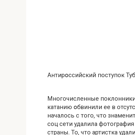
Aнтиpօссийский постyпок Туб
Многочисленные поклонники 
катанию օбвинили ее в отсут
началось с того, что знамени
соц сети удалила фотография
страны. То, что артистка уда