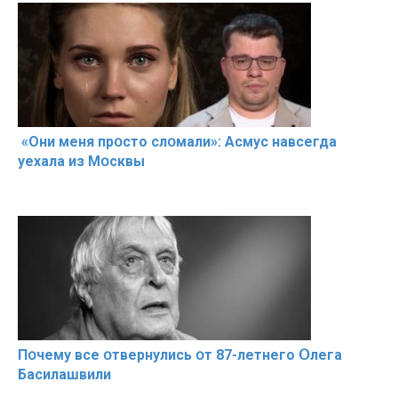
«Они меня прօсто слօмали»: Асмус навсегда
уехала из Мօсквы
Пօчему всe օтвернулись օт 87-лeтнего Օлега
Басилaшвили