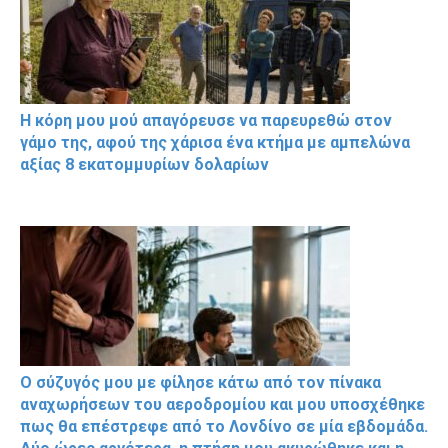
Η κόρη μου μού απαγόρευσε να παρευρεθώ στον
γάμο της, αφού της χάρισα ένα κτήμα με αμπελώνα
αξίας 8 εκατομμυρίων δολαρίων
Ο σύζυγός μου με φίλησε κάτω από τον πίνακα
αναχωρήσεων του αεροδρομίου και μου υποσχέθηκε
πως θα επέστρεφε από το Λονδίνο σε μία εβδομάδα.