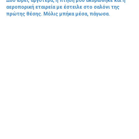
Δύο ώρες αργότερα, η πτήση μου ακυρώθηκε και η
αεροπορική εταιρεία με έστειλε στο σαλόνι της
πρώτης θέσης. Μόλις μπήκα μέσα, πάγωσα.