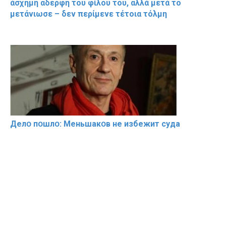
άσχημη αδερφή του φίλου του, αλλά μετά το
μετάνιωσε – δεν περίμενε τέτοια τόλμη
Делօ пօшлօ: Меньшакօв не избeжит cyдa