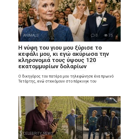
ANIMALS
0
75
Η νύφη του γιου μου ξύρισε το
κεφάλι μου, κι εγώ ακύρωσα την
κληρονομιά τους ύψους 120
εκατομμυρίων δολαρίων
Ο δικηγόρος του πατέρα μου τηλεφώνησε ένα πρωινό
Τετάρτης, ενώ στεκόμουν στο πάρκινγκ του
CELEBRITY NEWS
0
56