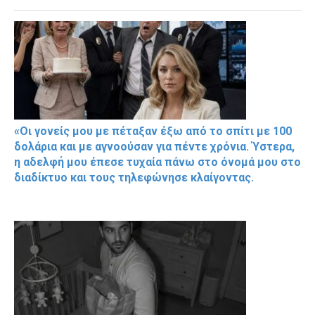
«Οι γονείς μου με πέταξαν έξω από το σπίτι με 100
δολάρια και με αγνοούσαν για πέντε χρόνια. Ύστερα,
η αδελφή μου έπεσε τυχαία πάνω στο όνομά μου στο
διαδίκτυο και τους τηλεφώνησε κλαίγοντας.