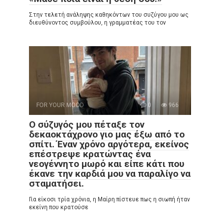
Στην τελετή ανάληψης καθηκόντων του συζύγου μου ως
διευθύνοντος συμβούλου, η γραμματέας του τον
FOR YOUR MOOD
0
966
Ο σύζυγός μου πέταξε τον
δεκαοκτάχρονο γιο μας έξω από το
σπίτι. Έναν χρόνο αργότερα, εκείνος
επέστρεψε κρατώντας ένα
νεογέννητο μωρό και είπε κάτι που
έκανε την καρδιά μου να παραλίγο να
σταματήσει.
Για είκοσι τρία χρόνια, η Μαίρη πίστευε πως η σιωπή ήταν
εκείνη που κρατούσε