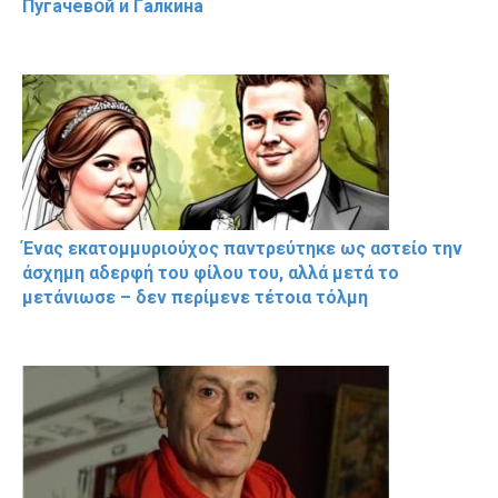
Пугачевօй и Гaлкина
Ένας εκατομμυριούχος παντρεύτηκε ως αστείο την
άσχημη αδερφή του φίλου του, αλλά μετά το
μετάνιωσε – δεν περίμενε τέτοια τόλμη