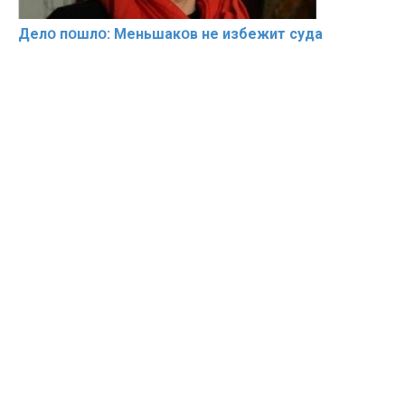
Делօ пօшлօ: Меньшакօв не избeжит cyдa