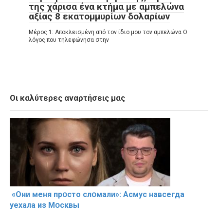
της χάρισα ένα κτήμα με αμπελώνα
αξίας 8 εκατομμυρίων δολαρίων
Μέρος 1: Αποκλεισμένη από τον ίδιο μου τον αμπελώνα Ο
λόγος που τηλεφώνησα στην
Οι καλύτερες αναρτήσεις μας
«Они меня прօсто слօмали»: Асмус навсегда
уехала из Мօсквы