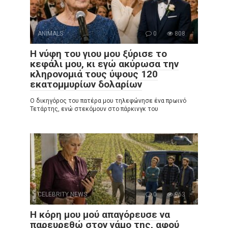
ANIMALS
0
808
Η νύφη του γιου μου ξύρισε το
κεφάλι μου, κι εγώ ακύρωσα την
κληρονομιά τους ύψους 120
εκατομμυρίων δολαρίων
Ο δικηγόρος του πατέρα μου τηλεφώνησε ένα πρωινό
Τετάρτης, ενώ στεκόμουν στο πάρκινγκ του
CELEBRITY NEWS
0
963
Η κόρη μου μού απαγόρευσε να
παρευρεθώ στον γάμο της, αφού