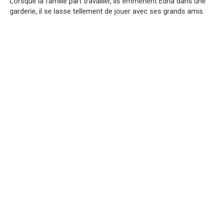
Lorsque la famille part travailler, ils emmènent Edna dans une
garderie, il se lasse tellement de jouer avec ses grands amis.