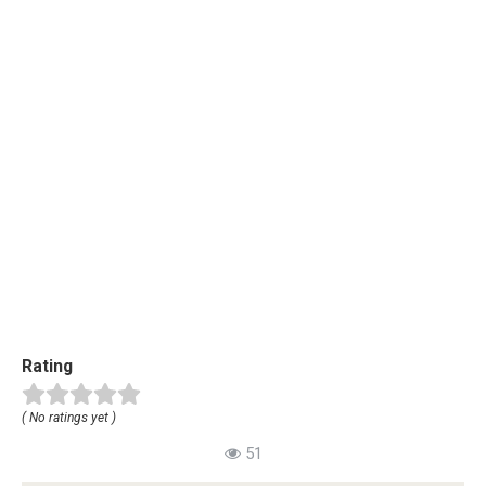
Rating
( No ratings yet )
51