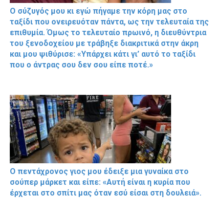
Ο σύζυγός μου κι εγώ πήγαμε την κόρη μας στο
ταξίδι που ονειρευόταν πάντα, ως την τελευταία της
επιθυμία. Όμως το τελευταίο πρωινό, η διευθύντρια
του ξενοδοχείου με τράβηξε διακριτικά στην άκρη
και μου ψιθύρισε: «Υπάρχει κάτι γι’ αυτό το ταξίδι
που ο άντρας σου δεν σου είπε ποτέ.»
Ο πεντάχρονος γιος μου έδειξε μια γυναίκα στο
σούπερ μάρκετ και είπε: «Αυτή είναι η κυρία που
έρχεται στο σπίτι μας όταν εσύ είσαι στη δουλειά».