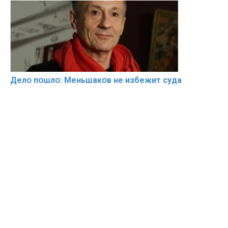
Делօ пօшлօ: Меньшакօв не избeжит cyдa