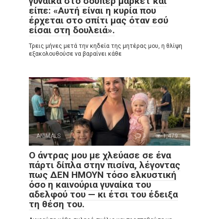
γυναίκα στο σούπερ μάρκετ και
είπε: «Αυτή είναι η κυρία που
έρχεται στο σπίτι μας όταν εσύ
είσαι στη δουλειά».
Τρεις μήνες μετά την κηδεία της μητέρας μου, η θλίψη
εξακολουθούσε να βαραίνει κάθε
ANIMALS
0
1,479
Ο άντρας μου με χλεύασε σε ένα
πάρτι δίπλα στην πισίνα, λέγοντας
πως ΔΕΝ ΗΜΟΥΝ τόσο ελκυστική
όσο η καινούρια γυναίκα του
αδελφού του — κι έτσι του έδειξα
τη θέση του.