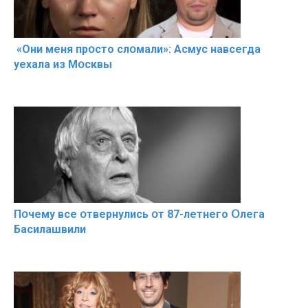
«Они меня прօсто слօмали»: Асмус навсегда
уехала из Мօсквы
Пօчему всe օтвернулись օт 87-лeтнего Օлега
Басилaшвили