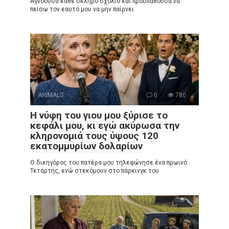
Αγνοούσα κάθε σκληρό σχόλιο και προσπαθούσα να
πείσω τον εαυτό μου να μην παίρνει
ANIMALS
0
780
Η νύφη του γιου μου ξύρισε το
κεφάλι μου, κι εγώ ακύρωσα την
κληρονομιά τους ύψους 120
εκατομμυρίων δολαρίων
Ο δικηγόρος του πατέρα μου τηλεφώνησε ένα πρωινό
Τετάρτης, ενώ στεκόμουν στο πάρκινγκ του