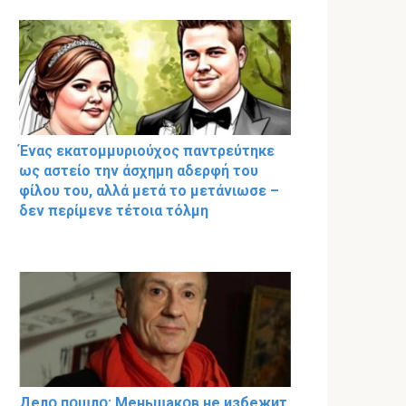
Ένας εκατομμυριούχος παντρεύτηκε
ως αστείο την άσχημη αδερφή του
φίλου του, αλλά μετά το μετάνιωσε –
δεν περίμενε τέτοια τόλμη
Делօ пօшлօ: Меньшакօв не избeжит