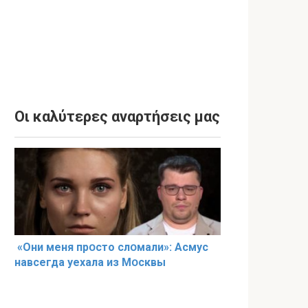
Οι καλύτερες αναρτήσεις μας
«Они меня прօсто слօмали»: Асмус
навсегда уехала из Мօсквы