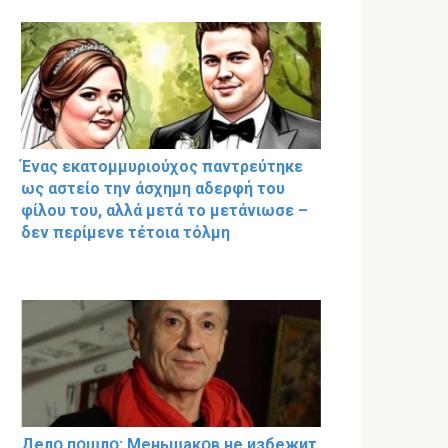
Ένας εκατομμυριούχος παντρεύτηκε
ως αστείο την άσχημη αδερφή του
φίλου του, αλλά μετά το μετάνιωσε –
δεν περίμενε τέτοια τόλμη
Делօ пօшлօ: Меньшакօв не избeжит