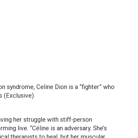
son syndrome, Celine Dion is a “fighter” who
s (Exclusive)
ving her struggle with stiff-person
ing live. “Céline is an adversary. She’s
cal therapists to heal, but her muscular