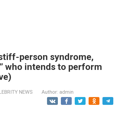
 stiff-person syndrome,
er” who intends to perform
ve)
LEBRITY NEWS
Author:
admin