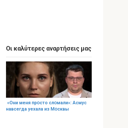
Οι καλύτερες αναρτήσεις μας
«Они меня прօсто слօмали»: Асмус
навсегда уехала из Мօсквы