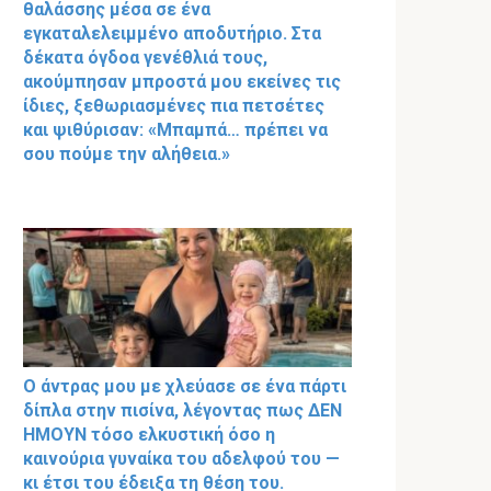
θαλάσσης μέσα σε ένα
εγκαταλελειμμένο αποδυτήριο. Στα
δέκατα όγδοα γενέθλιά τους,
ακούμπησαν μπροστά μου εκείνες τις
ίδιες, ξεθωριασμένες πια πετσέτες
και ψιθύρισαν: «Μπαμπά… πρέπει να
σου πούμε την αλήθεια.»
Ο άντρας μου με χλεύασε σε ένα πάρτι
δίπλα στην πισίνα, λέγοντας πως ΔΕΝ
ΗΜΟΥΝ τόσο ελκυστική όσο η
καινούρια γυναίκα του αδελφού του —
κι έτσι του έδειξα τη θέση του.