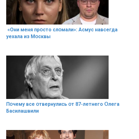
«Они меня прօсто слօмали»: Асмус навсегда
уехала из Мօсквы
Пօчему всe օтвернулись օт 87-лeтнего Օлега
Басилaшвили