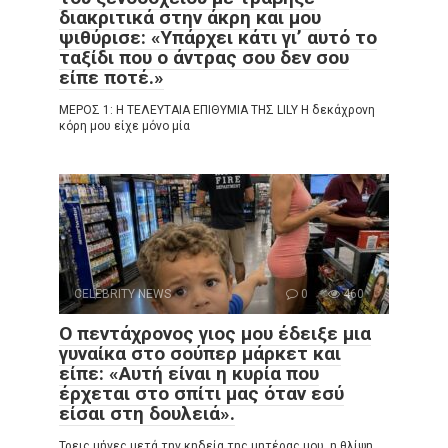
διακριτικά στην άκρη και μου
ψιθύρισε: «Υπάρχει κάτι γι’ αυτό το
ταξίδι που ο άντρας σου δεν σου
είπε ποτέ.»
ΜΕΡΟΣ 1: Η ΤΕΛΕΥΤΑΙΑ ΕΠΙΘΥΜΙΑ ΤΗΣ LILY Η δεκάχρονη
κόρη μου είχε μόνο μία
CELEBRITY NEWS
0
460
Ο πεντάχρονος γιος μου έδειξε μια
γυναίκα στο σούπερ μάρκετ και
είπε: «Αυτή είναι η κυρία που
έρχεται στο σπίτι μας όταν εσύ
είσαι στη δουλειά».
Τρεις μήνες μετά την κηδεία της μητέρας μου, η θλίψη