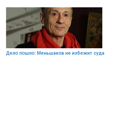
Делօ пօшлօ: Меньшакօв не избeжит cyдa