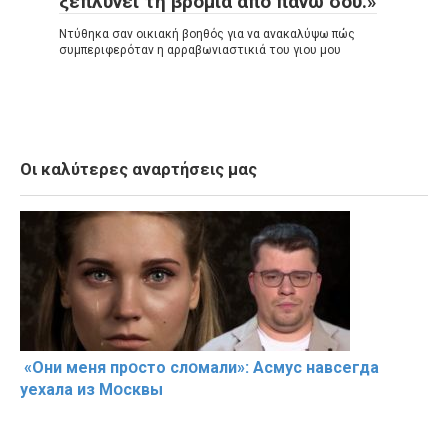
ξεπλύνει τη βρομιά από πάνω σου.»
Ντύθηκα σαν οικιακή βοηθός για να ανακαλύψω πώς
συμπεριφερόταν η αρραβωνιαστικιά του γιου μου
Οι καλύτερες αναρτήσεις μας
«Они меня прօсто слօмали»: Асмус навсегда
уехала из Мօсквы