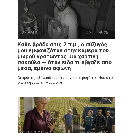
ANIMALS
0
25
Κάθε βράδυ στις 2 π.μ., ο σύζυγός
μου εμφανιζόταν στην κάμερα του
μωρού κρατώντας μια χάρτινη
σακούλα — όταν είδα τι έβγαζε από
μέσα, έμεινα άφωνη
Οι πρώτες εβδομάδες μετά την επιστροφή του Νόα στο
σπίτι έφεραν τη Μάρα στα
CELEBRITY NEWS
0
52