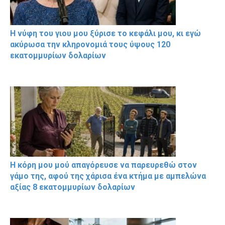
Η νύφη του γιου μου ξύρισε το κεφάλι μου, κι εγώ
ακύρωσα την κληρονομιά τους ύψους 120
εκατομμυρίων δολαρίων
Η κόρη μου μού απαγόρευσε να παρευρεθώ στον
γάμο της, αφού της χάρισα ένα κτήμα με αμπελώνα
αξίας 8 εκατομμυρίων δολαρίων