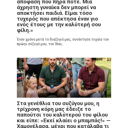
απόφαση που πήρα ποτέ. Μια
άχρηστη γυναίκα δεν μπορεί να
αποκτήσει παιδιά. Είμαι τόσο
τυχερός που απέκτησα έναν γιο
ενός έτους με την καλύτερή σου
φίλη.»
Έναν χρόνο μετά το διαζύγιό μας, συνάντησα τυχαία τον
πρώην σύζυγό μου, τον Ίθαν,
CELEBRITY NEWS
0
96
Στα γενέθλια του συζύγου μου, η
τρίχρονη κόρη μας έδειξε το
παπούτσι του καλύτερού του φίλου
και είπε: «Εκεί κλαίει ο μπαμπάς!» —
Χαμογέλασα, μέχρι που κατάλαβα τι