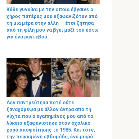
Κάθε γυναίκα με την οποία έβγαινε ο
χήρος πατέρας μου εξαφανιζόταν από
τη μια μέρα στην άλλη — έτσι ζήτησα
από τη φίλη μου να βγει μαζί του έστω
για ένα ραντεβού.
Δεν παντρεύτηκα ποτέ ούτε
ξαναχόρεψα με άλλον άντρα από τη
νύχτα που ο αγαπημένος μου από το
λύκειο εξαφανίστηκε στον σχολικό
χορό αποφοίτησης το 1985. Και τότε,
την περασμένη εβδομάδα, ένα μικρό