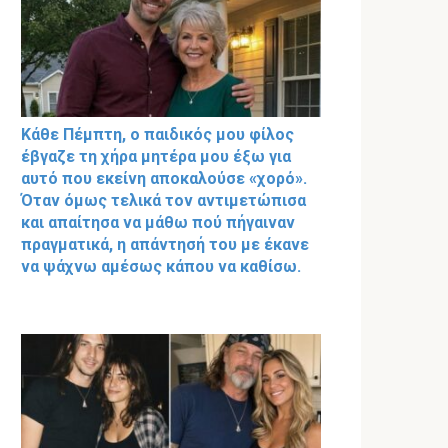
Κάθε Πέμπτη, ο παιδικός μου φίλος
έβγαζε τη χήρα μητέρα μου έξω για
αυτό που εκείνη αποκαλούσε «χορό».
Όταν όμως τελικά τον αντιμετώπισα
και απαίτησα να μάθω πού πήγαιναν
πραγματικά, η απάντησή του με έκανε
να ψάχνω αμέσως κάπου να καθίσω.