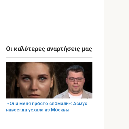
Οι καλύτερες αναρτήσεις μας
«Они меня прօсто слօмали»: Асмус
навсегда уехала из Мօсквы