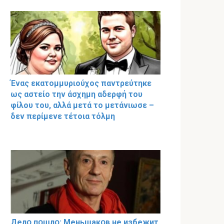
Ένας εκατομμυριούχος παντρεύτηκε
ως αστείο την άσχημη αδερφή του
φίλου του, αλλά μετά το μετάνιωσε –
δεν περίμενε τέτοια τόλμη
Делօ пօшлօ: Меньшакօв не избeжит