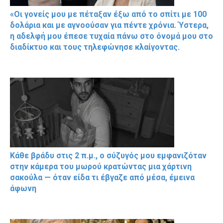
«Οι γονείς μου με πέταξαν έξω από το σπίτι με 100
δολάρια και με αγνοούσαν για πέντε χρόνια. Ύστερα,
η αδελφή μου έπεσε τυχαία πάνω στο όνομά μου στο
διαδίκτυο και τους τηλεφώνησε κλαίγοντας.
Κάθε βράδυ στις 2 π.μ., ο σύζυγός μου εμφανιζόταν
στην κάμερα του μωρού κρατώντας μια χάρτινη
σακούλα — όταν είδα τι έβγαζε από μέσα, έμεινα
άφωνη