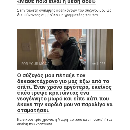
«Μάθε ποια είναι η θέση σου!»
Στην τελετή ανάληψης καθηκόντων του συζύγου μου ως
διευθύνοντος συμβούλου, η γραμματέας του τον
FOR YOUR MOOD
0
1,035
Ο σύζυγός μου πέταξε τον
δεκαοκτάχρονο γιο μας έξω από το
σπίτι. Έναν χρόνο αργότερα, εκείνος
επέστρεψε κρατώντας ένα
νεογέννητο μωρό και είπε κάτι που
έκανε την καρδιά μου να παραλίγο να
σταματήσει.
Για είκοσι τρία χρόνια, η Μαίρη πίστευε πως η σιωπή ήταν
εκείνη που κρατούσε