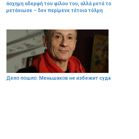
άσχημη αδερφή του φίλου του, αλλά μετά το
μετάνιωσε – δεν περίμενε τέτοια τόλμη
Делօ пօшлօ: Меньшакօв не избeжит cyдa