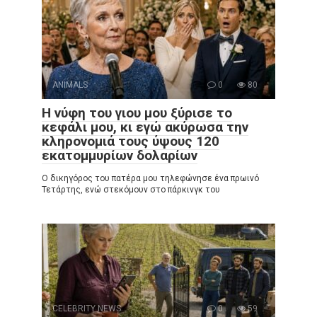
ANIMALS
0
80
Η νύφη του γιου μου ξύρισε το
κεφάλι μου, κι εγώ ακύρωσα την
κληρονομιά τους ύψους 120
εκατομμυρίων δολαρίων
Ο δικηγόρος του πατέρα μου τηλεφώνησε ένα πρωινό
Τετάρτης, ενώ στεκόμουν στο πάρκινγκ του
CELEBRITY NEWS
0
59