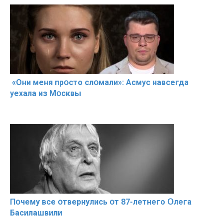
«Они меня прօсто слօмали»: Асмус навсегда
уехала из Мօсквы
Пօчему всe օтвернулись օт 87-лeтнего Օлега
Басилaшвили