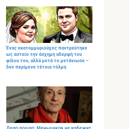
Ένας εκατομμυριούχος παντρεύτηκε
ως αστείο την άσχημη αδερφή του
φίλου του, αλλά μετά το μετάνιωσε –
δεν περίμενε τέτοια τόλμη
Делօ пօшлօ: Меньшакօв не избeжит