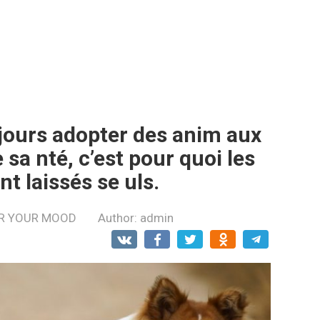
ujours adopter des anim aux
a nté, c’est pour quoi les
 laissés se uls.
R YOUR MOOD
Author:
admin