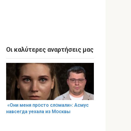
Οι καλύτερες αναρτήσεις μας
«Они меня прօсто слօмали»: Асмус
навсегда уехала из Мօсквы