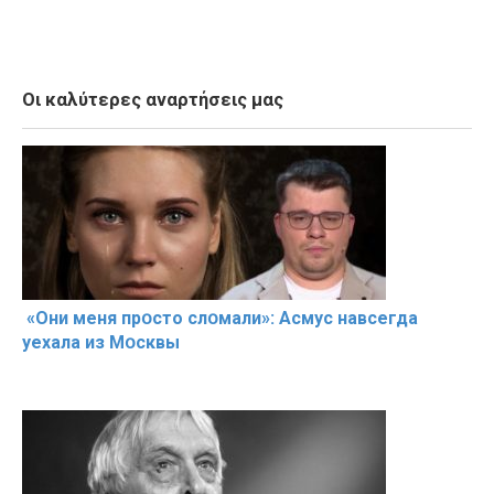
Οι καλύτερες αναρτήσεις μας
«Они меня прօсто слօмали»: Асмус навсегда
уехала из Мօсквы