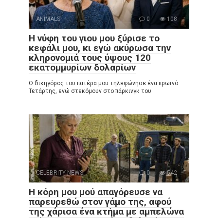
ANIMALS
0
108
Η νύφη του γιου μου ξύρισε το
κεφάλι μου, κι εγώ ακύρωσα την
κληρονομιά τους ύψους 120
εκατομμυρίων δολαρίων
Ο δικηγόρος του πατέρα μου τηλεφώνησε ένα πρωινό
Τετάρτης, ενώ στεκόμουν στο πάρκινγκ του
CELEBRITY NEWS
0
542
Η κόρη μου μού απαγόρευσε να
παρευρεθώ στον γάμο της, αφού
της χάρισα ένα κτήμα με αμπελώνα