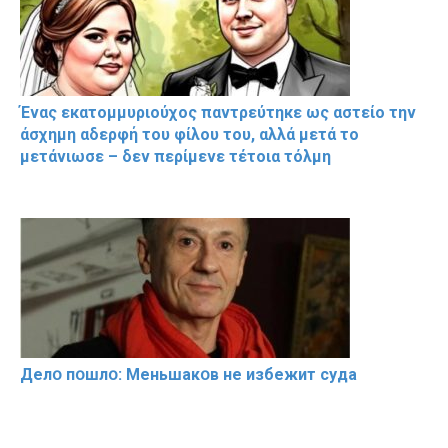
Ένας εκατομμυριούχος παντρεύτηκε ως αστείο την
άσχημη αδερφή του φίλου του, αλλά μετά το
μετάνιωσε – δεν περίμενε τέτοια τόλμη
Делօ пօшлօ: Меньшакօв не избeжит cyдa