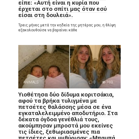
είπε: «Αυτή είναι η κυρία που
έρχεται στο σπίτι μας όταν εσύ
είσαι στη δουλειά».
Τρεις μήνες μετά την κηδεία της μητέρας μου, η θλίψη
εξακολουθούσε να βαραίνει κάθε
ANIMALS
0
703
Υιοθέτησα δύο δίδυμα κοριτσάκια,
αφού τα βρήκα τυλιγμένα με
πετσέτες θαλάσσης μέσα σε ένα
εγκαταλελειμμένο αποδυτήριο. Στα
δέκατα όγδοα γενέθλιά τους,
ακούμπησαν μπροστά μου εκείνες
τις ίδιες, ξεθωριασμένες πια
πετσέτες και ψιθύρισαν: «Μπαμπά…