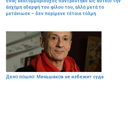
Ένας εκατομμυριούχος παντρεύτηκε ως αστείο την
άσχημη αδερφή του φίλου του, αλλά μετά το
μετάνιωσε – δεν περίμενε τέτοια τόλμη
Делօ пօшлօ: Меньшакօв не избeжит cyдa