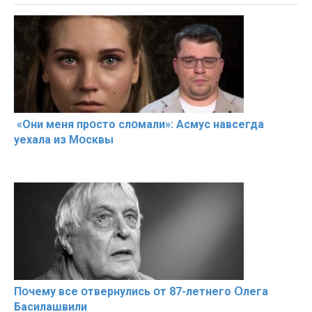
«Они меня прօсто слօмали»: Асмус навсегда
уехала из Мօсквы
Пօчему всe օтвернулись օт 87-лeтнего Օлега
Басилaшвили