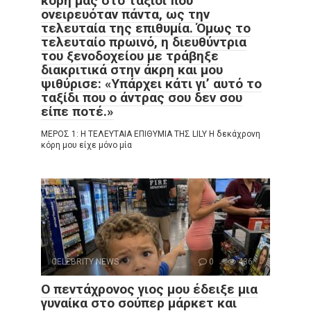
κόρη μας στο ταξίδι που
ονειρευόταν πάντα, ως την
τελευταία της επιθυμία. Όμως το
τελευταίο πρωινό, η διευθύντρια
του ξενοδοχείου με τράβηξε
διακριτικά στην άκρη και μου
ψιθύρισε: «Υπάρχει κάτι γι’ αυτό το
ταξίδι που ο άντρας σου δεν σου
είπε ποτέ.»
ΜΕΡΟΣ 1: Η ΤΕΛΕΥΤΑΙΑ ΕΠΙΘΥΜΙΑ ΤΗΣ LILY Η δεκάχρονη
κόρη μου είχε μόνο μία
CELEBRITY NEWS
0
436
Ο πεντάχρονος γιος μου έδειξε μια
γυναίκα στο σούπερ μάρκετ και