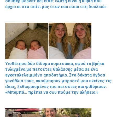
σούπερ μάρκετ και είπε: «Αυτή είναι η κυρία που
έρχεται στο σπίτι μας όταν εσύ είσαι στη δουλειά».
Υιοθέτησα δύο δίδυμα κοριτσάκια, αφού τα βρήκα
τυλιγμένα με πετσέτες θαλάσσης μέσα σε ένα
εγκαταλελειμμένο αποδυτήριο. Στα δέκατα όγδοα
γενέθλιά τους, ακούμπησαν μπροστά μου εκείνες τις
ίδιες, ξεθωριασμένες πια πετσέτες και ψιθύρισαν:
«Μπαμπά… πρέπει να σου πούμε την αλήθεια.»