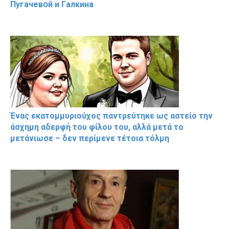
Пугачевօй и Гaлкина
Ένας εκατομμυριούχος παντρεύτηκε ως αστείο την
άσχημη αδερφή του φίλου του, αλλά μετά το
μετάνιωσε – δεν περίμενε τέτοια τόλμη