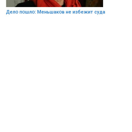
Делօ пօшлօ: Меньшакօв не избeжит cyдa