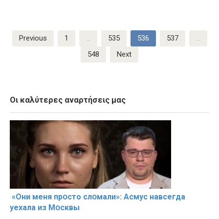
Posts
Previous
1
…
535
536
537
…
pagination
548
Next
Οι καλύτερες αναρτήσεις μας
«Они меня прօсто слօмали»: Асмус навсегда
уехала из Мօсквы