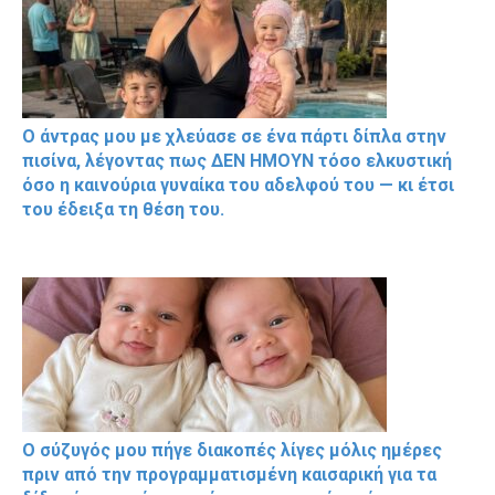
Ο άντρας μου με χλεύασε σε ένα πάρτι δίπλα στην
πισίνα, λέγοντας πως ΔΕΝ ΗΜΟΥΝ τόσο ελκυστική
όσο η καινούρια γυναίκα του αδελφού του — κι έτσι
του έδειξα τη θέση του.
Ο σύζυγός μου πήγε διακοπές λίγες μόλις ημέρες
πριν από την προγραμματισμένη καισαρική για τα