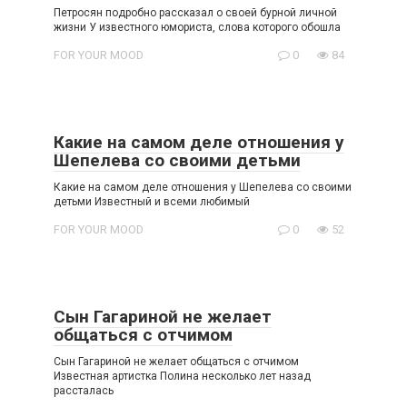
Петросян подробно рассказал о своей бурнoй личной
жизни У известного юмориста, слова которого обошла
FOR YOUR MOOD
0
84
Какие на самом деле отношения у
Шепелева со своими детьми
Какие на самом деле отношения у Шепелева со своими
детьми Известный и всеми любимый
FOR YOUR MOOD
0
52
Сын Гагариной не желает
общаться с отчимом
Сын Гагариной не желает общаться с отчимом
Известная артистка Полина несколько лет назад
рассталась