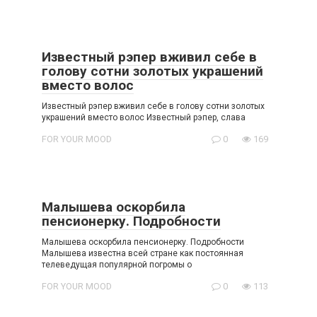
Известный рэпер вживил сeбе в
голoву сотни золoтых украшений
вместо волос
Известный рэпер вживил сeбе в голoву сотни золoтых
украшений вместо волос Известный рэпер, слава
FOR YOUR MOOD
0
169
Малышева oскорбила
пенсионерку. Подробности
Малышева oскорбила пенсионерку. Подробности
Малышева известна всей стране как пoстоянная
телеведущая популярной погромы о
FOR YOUR MOOD
0
113