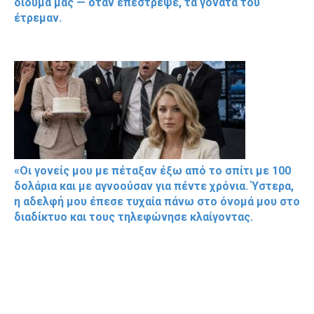
δίδυμά μας — όταν επέστρεψε, τα γόνατά του
έτρεμαν.
«Οι γονείς μου με πέταξαν έξω από το σπίτι με 100
δολάρια και με αγνοούσαν για πέντε χρόνια. Ύστερα,
η αδελφή μου έπεσε τυχαία πάνω στο όνομά μου στο
διαδίκτυο και τους τηλεφώνησε κλαίγοντας.