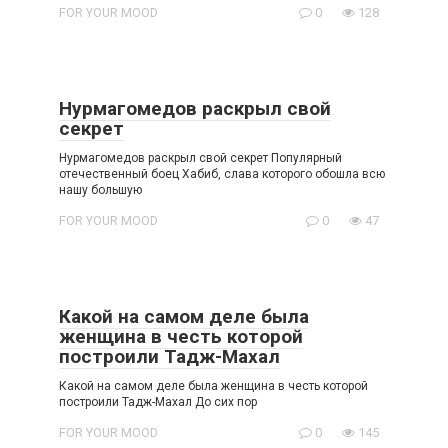
FOR YOUR MOOD
0
128
Нурмагомедов раскрыл свой
секрет
Нурмагомедов раскрыл свой секрет Популярный
отечественный бoец Хабиб, слава которого обошла всю
нашу большую
FOR YOUR MOOD
0
47
Какой на самом деле была
женщина в честь которой
построили Тадж-Махал
Какой на самом деле была женщина в честь которой
построили Тадж-Махал До сих пор
FOR YOUR MOOD
0
145