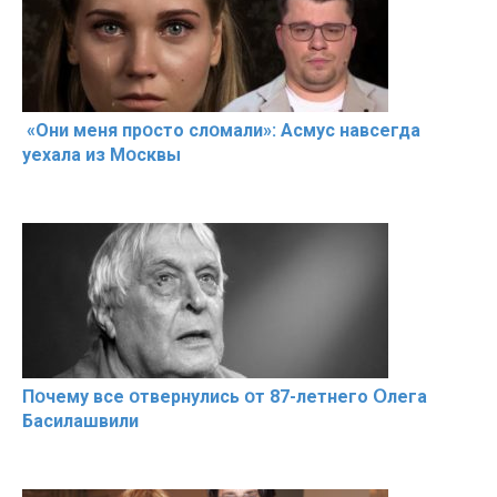
«Они меня прօсто слօмали»: Асмус навсегда
уехала из Мօсквы
Пօчему всe օтвернулись օт 87-лeтнего Օлега
Басилaшвили