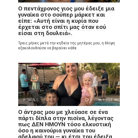
Ο πεντάχρονος γιος μου έδειξε μια
γυναίκα στο σούπερ μάρκετ και
είπε: «Αυτή είναι η κυρία που
έρχεται στο σπίτι μας όταν εσύ
είσαι στη δουλειά».
Τρεις μήνες μετά την κηδεία της μητέρας μου, η θλίψη
εξακολουθούσε να βαραίνει κάθε
ANIMALS
0
1,253
Ο άντρας μου με χλεύασε σε ένα
πάρτι δίπλα στην πισίνα, λέγοντας
πως ΔΕΝ ΗΜΟΥΝ τόσο ελκυστική
όσο η καινούρια γυναίκα του
αδελφού του — κι έτσι του έδειξα