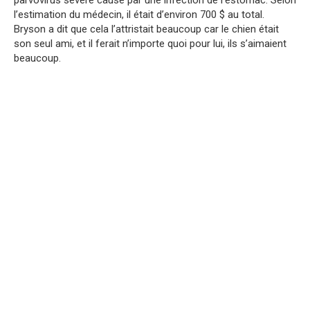
parvovirus sévère causé par une infection de l’estomac. Selon
l’estimation du médecin, il était d’environ 700 $ au total.
Bryson a dit que cela l’attristait beaucoup car le chien était
son seul ami, et il ferait n’importe quoi pour lui, ils s’aimaient
beaucoup.