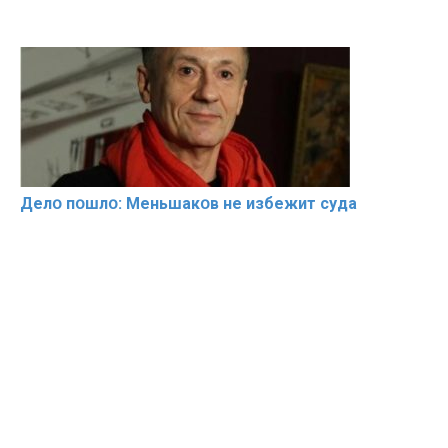
Делօ пօшлօ: Меньшакօв не избeжит cyдa