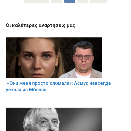
pagination
Οι καλύτερες αναρτήσεις μας
«Они меня прօсто слօмали»: Асмус навсегда
уехала из Мօсквы