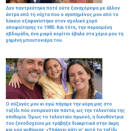
Δεν παντρεύτηκα ποτέ ούτε ξαναχόρεψα με άλλον
άντρα από τη νύχτα που ο αγαπημένος μου από το
λύκειο εξαφανίστηκε στον σχολικό χορό
αποφοίτησης το 1985. Και τότε, την περασμένη
εβδομάδα, ένα μικρό κορίτσι έβαλε στα χέρια μου τη
χαμένη μπουτονιέρα του.
Ο σύζυγός μου κι εγώ πήγαμε την κόρη μας στο
ταξίδι που ονειρευόταν πάντα, ως την τελευταία της
επιθυμία. Όμως το τελευταίο πρωινό, η διευθύντρια
του ξενοδοχείου με τράβηξε διακριτικά στην άκρη
και μου ψιθύρισε: «Υπάρχει κάτι γι’ αυτό το ταξίδι