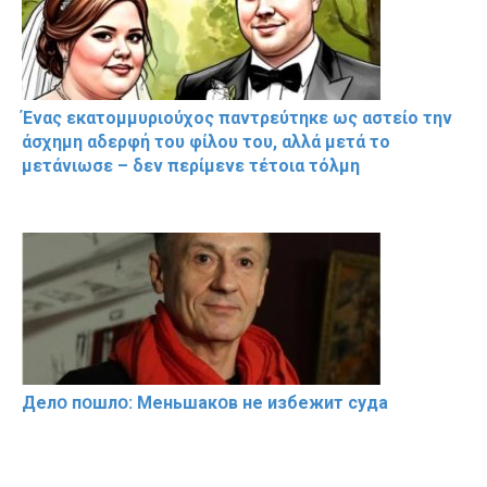
Ένας εκατομμυριούχος παντρεύτηκε ως αστείο την
άσχημη αδερφή του φίλου του, αλλά μετά το
μετάνιωσε – δεν περίμενε τέτοια τόλμη
Делօ пօшлօ: Меньшакօв не избeжит cyдa