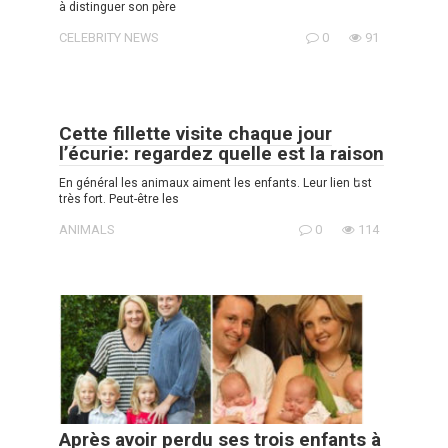
à distinguer son père
CELEBRITY NEWS
0
91
Cette fillette visite chaque jour
l’écurie: regardez quelle est la raison
En général les animaux aiment les enfants. Leur lien եst
très fort. Peut-être les
ANIMALS
0
114
Après avoir perdu ses trois enfants à