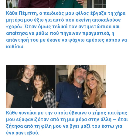
Κάθε Πέμπτη, ο παιδικός μου φίλος έβγαζε τη χήρα
μητέρα μου έξω για αυτό που εκείνη αποκαλούσε
«χορό». Όταν όμως τελικά τον αντιμετώπισα και
απαίτησα να μάθω πού πήγαιναν πραγματικά, η
απάντησή του με έκανε να ψάχνω αμέσως κάπου να
καθίσω.
Κάθε γυναίκα με την οποία έβγαινε ο χήρος πατέρας
μου εξαφανιζόταν από τη μια μέρα στην άλλη — έτσι
ζήτησα από τη φίλη μου να βγει μαζί του έστω για
ένα ραντεβού.