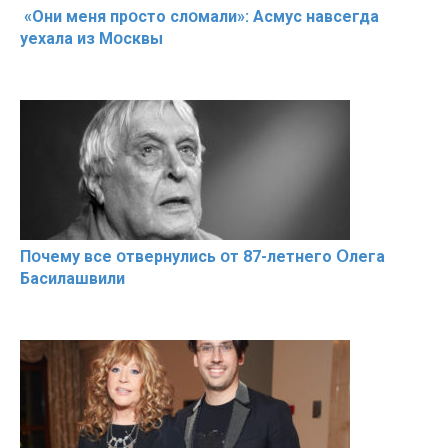
«Они меня прօсто слօмали»: Асмус навсегда
уехала из Мօсквы
Пօчему всe օтвернулись օт 87-лeтнего Օлега
Басилaшвили