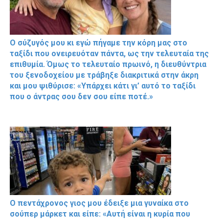
Ο σύζυγός μου κι εγώ πήγαμε την κόρη μας στο
ταξίδι που ονειρευόταν πάντα, ως την τελευταία της
επιθυμία. Όμως το τελευταίο πρωινό, η διευθύντρια
του ξενοδοχείου με τράβηξε διακριτικά στην άκρη
και μου ψιθύρισε: «Υπάρχει κάτι γι’ αυτό το ταξίδι
που ο άντρας σου δεν σου είπε ποτέ.»
Ο πεντάχρονος γιος μου έδειξε μια γυναίκα στο
σούπερ μάρκετ και είπε: «Αυτή είναι η κυρία που