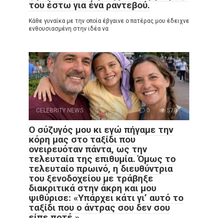
του έστω για ένα ραντεβού.
Κάθε γυναίκα με την οποία έβγαινε ο πατέρας μου έδειχνε
ενθουσιασμένη στην ιδέα να
CELEBRITY NEWS
0
578
Ο σύζυγός μου κι εγώ πήγαμε την
κόρη μας στο ταξίδι που
ονειρευόταν πάντα, ως την
τελευταία της επιθυμία. Όμως το
τελευταίο πρωινό, η διευθύντρια
του ξενοδοχείου με τράβηξε
διακριτικά στην άκρη και μου
ψιθύρισε: «Υπάρχει κάτι γι’ αυτό το
ταξίδι που ο άντρας σου δεν σου
είπε ποτέ.»