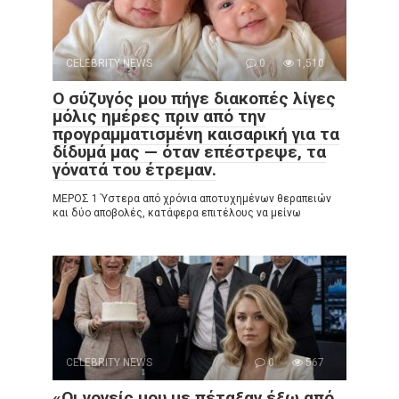
CELEBRITY NEWS
0
1,510
Ο σύζυγός μου πήγε διακοπές λίγες
μόλις ημέρες πριν από την
προγραμματισμένη καισαρική για τα
δίδυμά μας — όταν επέστρεψε, τα
γόνατά του έτρεμαν.
ΜΕΡΟΣ 1 Ύστερα από χρόνια αποτυχημένων θεραπειών
και δύο αποβολές, κατάφερα επιτέλους να μείνω
CELEBRITY NEWS
0
567
«Οι γονείς μου με πέταξαν έξω από