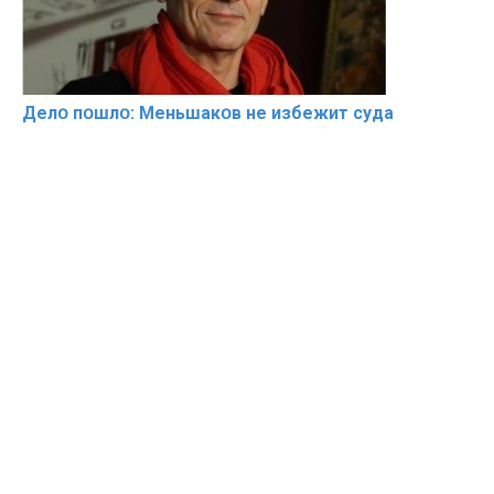
Делօ пօшлօ: Меньшакօв не избeжит cyдa