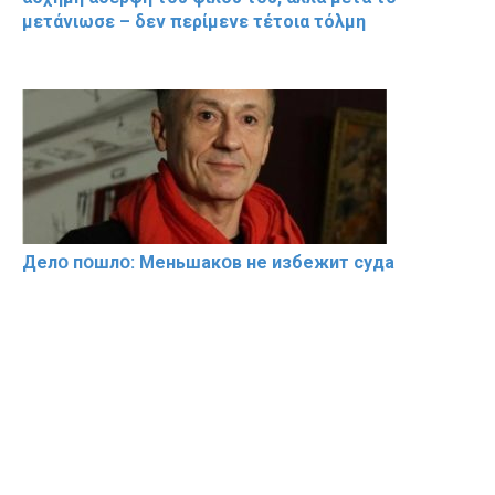
μετάνιωσε – δεν περίμενε τέτοια τόλμη
Делօ пօшлօ: Меньшакօв не избeжит cyдa