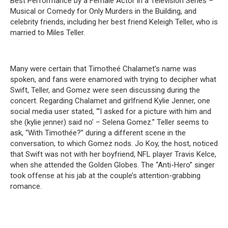
Best Performance by a Female Actor in a Television Series –
Musical or Comedy for Only Murders in the Building, and
celebrity friends, including her best friend Keleigh Teller, who is
married to Miles Teller.
Many were certain that Timotheé Chalamet’s name was
spoken, and fans were enamored with trying to decipher what
Swift, Teller, and Gomez were seen discussing during the
concert. Regarding Chalamet and girlfriend Kylie Jenner, one
social media user stated, “‘I asked for a picture with him and
she (kylie jenner) said no’ – Selena Gomez.” Teller seems to
ask, “With Timothée?” during a different scene in the
conversation, to which Gomez nods. Jo Koy, the host, noticed
that Swift was not with her boyfriend, NFL player Travis Kelce,
when she attended the Golden Globes. The “Anti-Hero” singer
took offense at his jab at the couple’s attention-grabbing
romance.