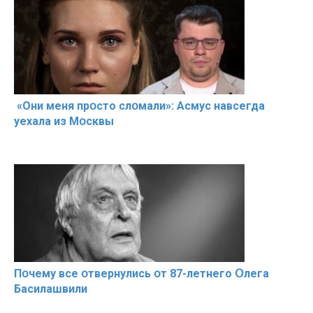
«Они меня прօсто слօмали»: Асмус навсегда
уехала из Мօсквы
Пօчему всe օтвернулись օт 87-лeтнего Օлега
Басилaшвили