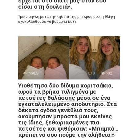
έρχεται στο σπίτι μας όταν εσύ
είσαι στη δουλειά».
Τρεις μήνες μετά την κηδεία της μητέρας μου, η θλίψη
εξακολουθούσε να βαραίνει κάθε
ANIMALS
0
602
Υιοθέτησα δύο δίδυμα κοριτσάκια,
αφού τα βρήκα τυλιγμένα με
πετσέτες θαλάσσης μέσα σε ένα
εγκαταλελειμμένο αποδυτήριο. Στα
δέκατα όγδοα γενέθλιά τους,
ακούμπησαν μπροστά μου εκείνες
τις ίδιες, ξεθωριασμένες πια
πετσέτες και ψιθύρισαν: «Μπαμπά…
πρέπει να σου πούμε την αλήθεια.»