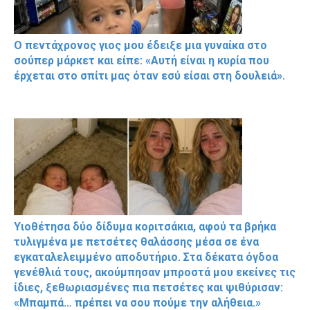
Ο πεντάχρονος γιος μου έδειξε μια γυναίκα στο
σούπερ μάρκετ και είπε: «Αυτή είναι η κυρία που
έρχεται στο σπίτι μας όταν εσύ είσαι στη δουλειά».
Υιοθέτησα δύο δίδυμα κοριτσάκια, αφού τα βρήκα
τυλιγμένα με πετσέτες θαλάσσης μέσα σε ένα
εγκαταλελειμμένο αποδυτήριο. Στα δέκατα όγδοα
γενέθλιά τους, ακούμπησαν μπροστά μου εκείνες τις
ίδιες, ξεθωριασμένες πια πετσέτες και ψιθύρισαν:
«Μπαμπά… πρέπει να σου πούμε την αλήθεια.»