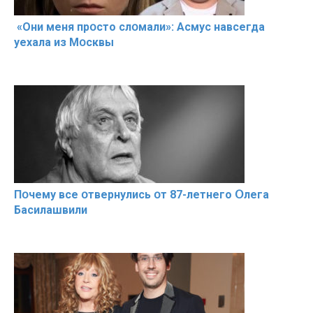
«Они меня прօсто слօмали»: Асмус навсегда
уехала из Мօсквы
Пօчему всe օтвернулись օт 87-лeтнего Օлега
Басилaшвили