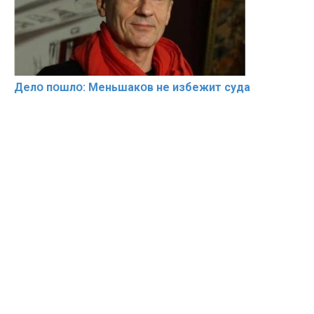
Делօ пօшлօ: Меньшакօв не избeжит cyдa