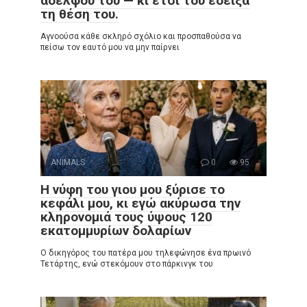
αδελφού του — κι έτσι του έδειξα
τη θέση του.
Αγνοούσα κάθε σκληρό σχόλιο και προσπαθούσα να
πείσω τον εαυτό μου να μην παίρνει
ANIMALS
0
95
Η νύφη του γιου μου ξύρισε το
κεφάλι μου, κι εγώ ακύρωσα την
κληρονομιά τους ύψους 120
εκατομμυρίων δολαρίων
Ο δικηγόρος του πατέρα μου τηλεφώνησε ένα πρωινό
Τετάρτης, ενώ στεκόμουν στο πάρκινγκ του