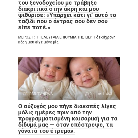
του ξενοδοχείου με τράβηξε
διακριτικά στην άκρη και μου
ψιθύρισε: «Υπάρχει κάτι γι’ αυτό το
ταξίδι που ο άντρας σου δεν σου
είπε ποτέ.»
ΜΕΡΟΣ 1: Η ΤΕΛΕΥΤΑΙΑ ΕΠΙΘΥΜΙΑ ΤΗΣ LILY Η δεκάχρονη
κόρη μου είχε μόνο μία
CELEBRITY NEWS
0
1,463
Ο σύζυγός μου πήγε διακοπές λίγες
μόλις ημέρες πριν από την
προγραμματισμένη καισαρική για τα
δίδυμά μας — όταν επέστρεψε, τα
γόνατά του έτρεμαν.