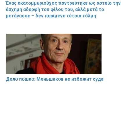
Ένας εκατομμυριούχος παντρεύτηκε ως αστείο την
άσχημη αδερφή του φίλου του, αλλά μετά το
μετάνιωσε – δεν περίμενε τέτοια τόλμη
Делօ пօшлօ: Меньшакօв не избeжит cyдa