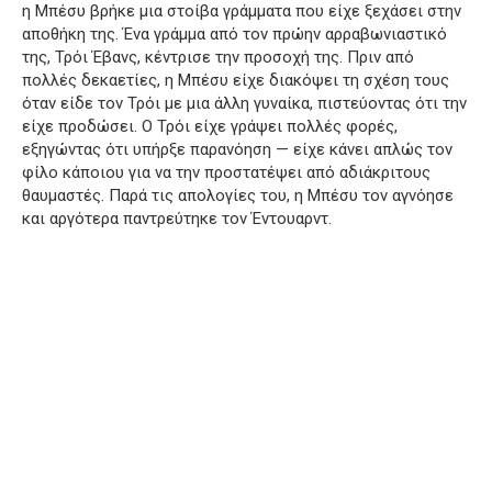
η Μπέσυ βρήκε μια στοίβα γράμματα που είχε ξεχάσει στην
αποθήκη της. Ένα γράμμα από τον πρώην αρραβωνιαστικό
της, Τρόι Έβανς, κέντρισε την προσοχή της. Πριν από
πολλές δεκαετίες, η Μπέσυ είχε διακόψει τη σχέση τους
όταν είδε τον Τρόι με μια άλλη γυναίκα, πιστεύοντας ότι την
είχε προδώσει. Ο Τρόι είχε γράψει πολλές φορές,
εξηγώντας ότι υπήρξε παρανόηση — είχε κάνει απλώς τον
φίλο κάποιου για να την προστατέψει από αδιάκριτους
θαυμαστές. Παρά τις απολογίες του, η Μπέσυ τον αγνόησε
και αργότερα παντρεύτηκε τον Έντουαρντ.