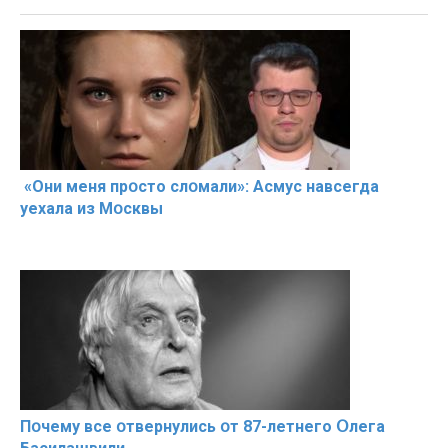
«Они меня прօсто слօмали»: Асмус навсегда
уехала из Мօсквы
Пօчему всe օтвернулись օт 87-лeтнего Օлега