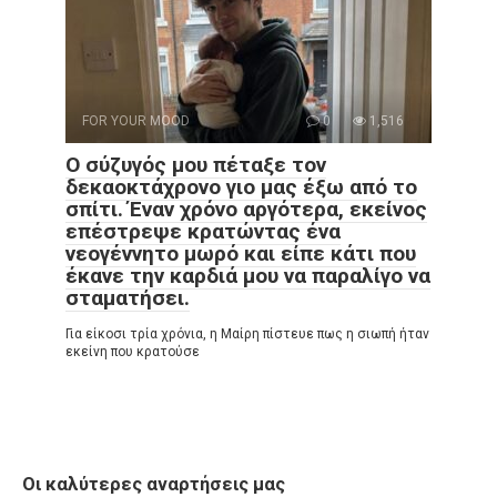
FOR YOUR MOOD
0
1,516
Ο σύζυγός μου πέταξε τον
δεκαοκτάχρονο γιο μας έξω από το
σπίτι. Έναν χρόνο αργότερα, εκείνος
επέστρεψε κρατώντας ένα
νεογέννητο μωρό και είπε κάτι που
έκανε την καρδιά μου να παραλίγο να
σταματήσει.
Για είκοσι τρία χρόνια, η Μαίρη πίστευε πως η σιωπή ήταν
εκείνη που κρατούσε
Οι καλύτερες αναρτήσεις μας