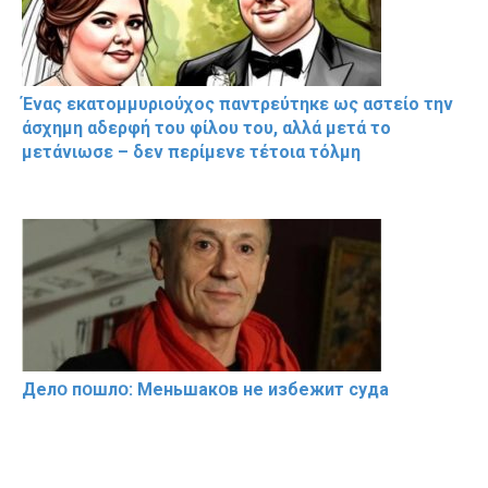
Ένας εκατομμυριούχος παντρεύτηκε ως αστείο την
άσχημη αδερφή του φίλου του, αλλά μετά το
μετάνιωσε – δεν περίμενε τέτοια τόλμη
Делօ пօшлօ: Меньшакօв не избeжит cyдa