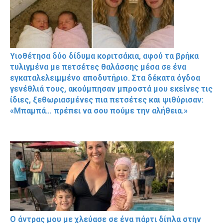
Υιοθέτησα δύο δίδυμα κοριτσάκια, αφού τα βρήκα
τυλιγμένα με πετσέτες θαλάσσης μέσα σε ένα
εγκαταλελειμμένο αποδυτήριο. Στα δέκατα όγδοα
γενέθλιά τους, ακούμπησαν μπροστά μου εκείνες τις
ίδιες, ξεθωριασμένες πια πετσέτες και ψιθύρισαν:
«Μπαμπά… πρέπει να σου πούμε την αλήθεια.»
Ο άντρας μου με χλεύασε σε ένα πάρτι δίπλα στην