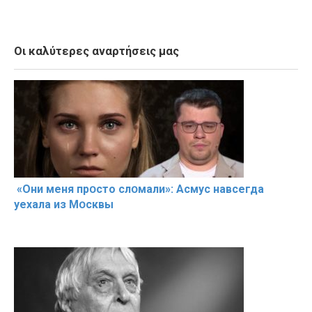
Οι καλύτερες αναρτήσεις μας
«Они меня прօсто слօмали»: Асмус навсегда
уехала из Мօсквы