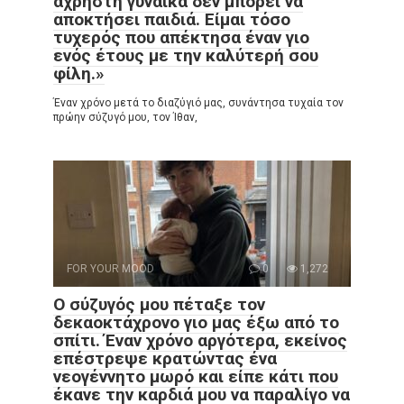
άχρηστη γυναίκα δεν μπορεί να
αποκτήσει παιδιά. Είμαι τόσο
τυχερός που απέκτησα έναν γιο
ενός έτους με την καλύτερή σου
φίλη.»
Έναν χρόνο μετά το διαζύγιό μας, συνάντησα τυχαία τον
πρώην σύζυγό μου, τον Ίθαν,
FOR YOUR MOOD
0
1,272
Ο σύζυγός μου πέταξε τον
δεκαοκτάχρονο γιο μας έξω από το
σπίτι. Έναν χρόνο αργότερα, εκείνος
επέστρεψε κρατώντας ένα
νεογέννητο μωρό και είπε κάτι που
έκανε την καρδιά μου να παραλίγο να