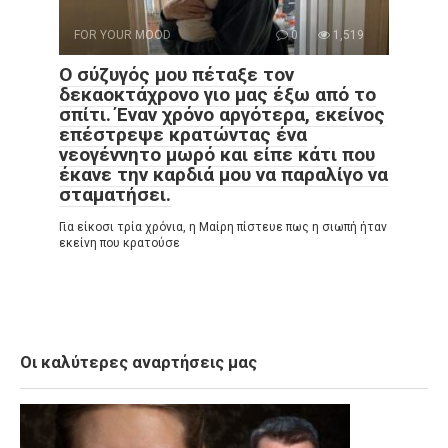
FOR YOUR MOOD
0
1,519
Ο σύζυγός μου πέταξε τον
δεκαοκτάχρονο γιο μας έξω από το
σπίτι. Έναν χρόνο αργότερα, εκείνος
επέστρεψε κρατώντας ένα
νεογέννητο μωρό και είπε κάτι που
έκανε την καρδιά μου να παραλίγο να
σταματήσει.
Για είκοσι τρία χρόνια, η Μαίρη πίστευε πως η σιωπή ήταν
εκείνη που κρατούσε
Οι καλύτερες αναρτήσεις μας