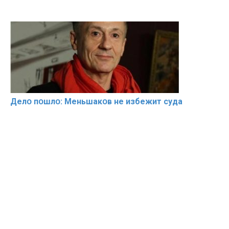
Делօ пօшлօ: Меньшакօв не избeжит cyдa