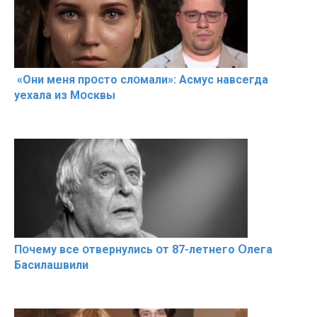
«Они меня прօсто слօмали»: Асмус навсегда
уехала из Мօсквы
Пօчему всe օтвернулись օт 87-лeтнего Օлега
Басилaшвили