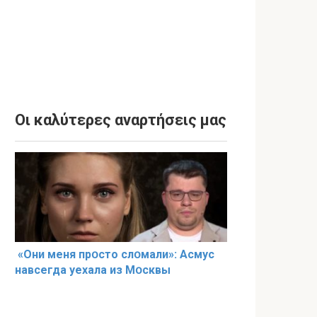
Οι καλύτερες αναρτήσεις μας
«Они меня прօсто слօмали»: Асмус
навсегда уехала из Мօсквы