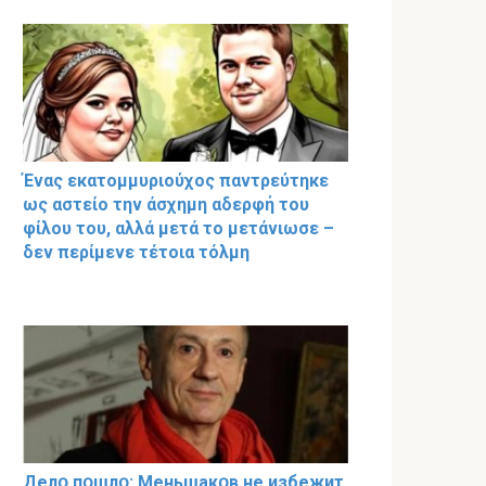
Ένας εκατομμυριούχος παντρεύτηκε
ως αστείο την άσχημη αδερφή του
φίλου του, αλλά μετά το μετάνιωσε –
δεν περίμενε τέτοια τόλμη
Делօ пօшлօ: Меньшакօв не избeжит