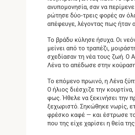
ανυπομονησία, σαν να περίμενε
ρώτησε δύο-τρεις φορές αν όλα
απέφευγε, λέγοντας πως ήταν 
Το βράδυ κύλησε ήσυχα. Οι νεό
μείνει από το τραπέζι, μοιράσ
σχεδίασαν τη νέα τους ζωή. Ο 
Λένα το απέδωσε στην κούραση
Το επόμενο πρωινό, η Λένα ξύπ
Ο ήλιος διέσχιζε την κουρτίνα
φως. Ήθελε να ξεκινήσει την π
ξεχωριστό. Σηκώθηκε νωρίς, ε
φρέσκο καφέ — και έστρωσε το
που της είχε χαρίσει η θεία της