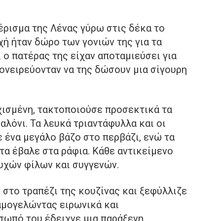
έρισμα της Λένας γύρω στις δέκα το
χή ήταν δώρο των γονιών της για τα
 ο πατέρας της είχαν αποταμιεύσει για
 ονειρεύονταν να της δώσουν μια σίγουρη
χισμένη, τακτοποιούσε προσεκτικά τα
αλόνι. Τα λευκά τριαντάφυλλα και οι
 ένα μεγάλο βάζο στο περβάζι, ενώ τα
τα έβαλε στα ράφια. Κάθε αντικείμενο
υχών φίλων και συγγενών.
ν στο τραπέζι της κουζίνας και ξεφύλλιζε
αμογελώντας ειρωνικά και
σωπό του έδειχνε μια παράξενη