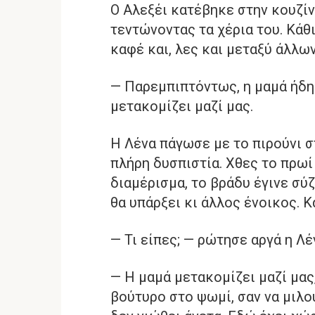
Ο Αλεξέι κατέβηκε στην κουζίν
τεντώνοντας τα χέρια του. Κάθι
καφέ και, λες και μεταξύ άλλων
— Παρεμπιπτόντως, η μαμά ήδη 
μετακομίζει μαζί μας.
Η Λένα πάγωσε με το πιρούνι στ
πλήρη δυσπιστία. Χθες το πρωί
διαμέρισμα, το βράδυ έγινε σύζ
θα υπάρξει κι άλλος ένοικος. 
— Τι είπες; — ρώτησε αργά η Λ
— Η μαμά μετακομίζει μαζί μας
βούτυρο στο ψωμί, σαν να μιλού