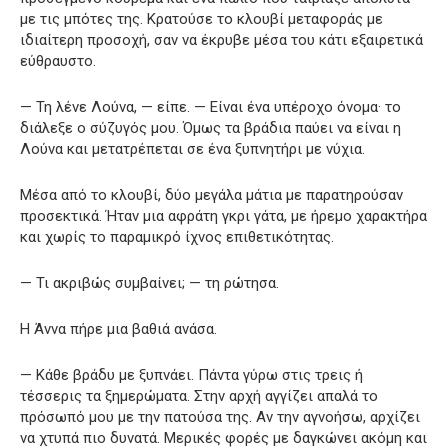
με τις μπότες της. Κρατούσε το κλουβί μεταφοράς με
ιδιαίτερη προσοχή, σαν να έκρυβε μέσα του κάτι εξαιρετικά
εύθραυστο.
— Τη λένε Λούνα, — είπε. — Είναι ένα υπέροχο όνομα· το
διάλεξε ο σύζυγός μου. Όμως τα βράδια παύει να είναι η
Λούνα και μετατρέπεται σε ένα ξυπνητήρι με νύχια.
Μέσα από το κλουβί, δύο μεγάλα μάτια με παρατηρούσαν
προσεκτικά. Ήταν μια αφράτη γκρι γάτα, με ήρεμο χαρακτήρα
και χωρίς το παραμικρό ίχνος επιθετικότητας.
— Τι ακριβώς συμβαίνει; — τη ρώτησα.
Η Άννα πήρε μια βαθιά ανάσα.
— Κάθε βράδυ με ξυπνάει. Πάντα γύρω στις τρεις ή
τέσσερις τα ξημερώματα. Στην αρχή αγγίζει απαλά το
πρόσωπό μου με την πατούσα της. Αν την αγνοήσω, αρχίζει
να χτυπά πιο δυνατά. Μερικές φορές με δαγκώνει ακόμη και