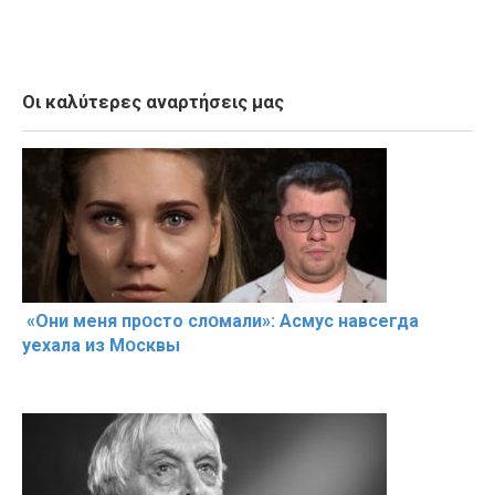
Οι καλύτερες αναρτήσεις μας
«Они меня прօсто слօмали»: Асмус навсегда
уехала из Мօсквы