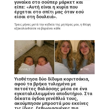
γυναίκα στο σούπερ μάρκετ και
είπε: «Αυτή είναι η κυρία που
έρχεται στο σπίτι μας όταν εσύ
είσαι στη δουλειά».
Τρεις μήνες μετά την κηδεία της μητέρας μου, η θλίψη
εξακολουθούσε να βαραίνει κάθε
ANIMALS
0
793
Υιοθέτησα δύο δίδυμα κοριτσάκια,
αφού τα βρήκα τυλιγμένα με
πετσέτες θαλάσσης μέσα σε ένα
εγκαταλελειμμένο αποδυτήριο. Στα
δέκατα όγδοα γενέθλιά τους,
ακούμπησαν μπροστά μου εκείνες
τις ίδιες, ξεθωριασμένες πια