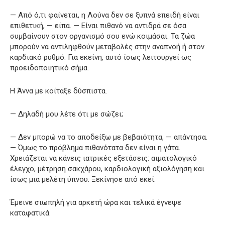
— Από ό,τι φαίνεται, η Λούνα δεν σε ξυπνά επειδή είναι
επιθετική, — είπα. — Είναι πιθανό να αντιδρά σε όσα
συμβαίνουν στον οργανισμό σου ενώ κοιμάσαι. Τα ζώα
μπορούν να αντιληφθούν μεταβολές στην αναπνοή ή στον
καρδιακό ρυθμό. Για εκείνη, αυτό ίσως λειτουργεί ως
προειδοποιητικό σήμα.
Η Άννα με κοίταξε δύσπιστα.
— Δηλαδή μου λέτε ότι με σώζει;
— Δεν μπορώ να το αποδείξω με βεβαιότητα, — απάντησα.
— Όμως το πρόβλημα πιθανότατα δεν είναι η γάτα.
Χρειάζεται να κάνεις ιατρικές εξετάσεις: αιματολογικό
έλεγχο, μέτρηση σακχάρου, καρδιολογική αξιολόγηση και
ίσως μια μελέτη ύπνου. Ξεκίνησε από εκεί.
Έμεινε σιωπηλή για αρκετή ώρα και τελικά έγνεψε
καταφατικά.