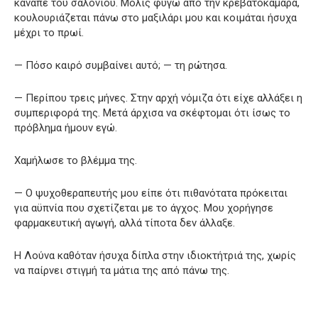
καναπέ του σαλονιού. Μόλις φύγω από την κρεβατοκάμαρα,
κουλουριάζεται πάνω στο μαξιλάρι μου και κοιμάται ήσυχα
μέχρι το πρωί.
— Πόσο καιρό συμβαίνει αυτό; — τη ρώτησα.
— Περίπου τρεις μήνες. Στην αρχή νόμιζα ότι είχε αλλάξει η
συμπεριφορά της. Μετά άρχισα να σκέφτομαι ότι ίσως το
πρόβλημα ήμουν εγώ.
Χαμήλωσε το βλέμμα της.
— Ο ψυχοθεραπευτής μου είπε ότι πιθανότατα πρόκειται
για αϋπνία που σχετίζεται με το άγχος. Μου χορήγησε
φαρμακευτική αγωγή, αλλά τίποτα δεν άλλαξε.
Η Λούνα καθόταν ήσυχα δίπλα στην ιδιοκτήτριά της, χωρίς
να παίρνει στιγμή τα μάτια της από πάνω της.