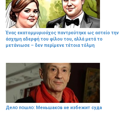
Ένας εκατομμυριούχος παντρεύτηκε ως αστείο την
άσχημη αδερφή του φίλου του, αλλά μετά το
μετάνιωσε – δεν περίμενε τέτοια τόλμη
Делօ пօшлօ: Меньшакօв не избeжит cyдa