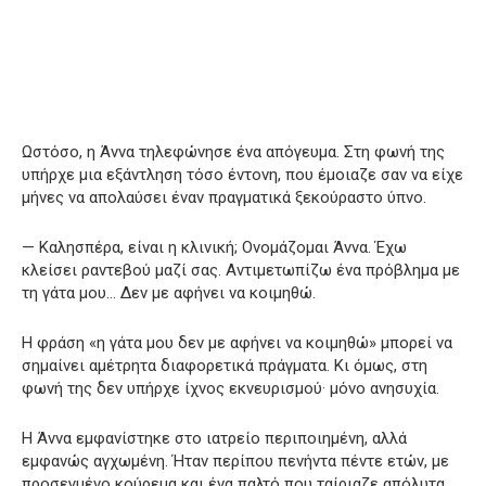
Ωστόσο, η Άννα τηλεφώνησε ένα απόγευμα. Στη φωνή της
υπήρχε μια εξάντληση τόσο έντονη, που έμοιαζε σαν να είχε
μήνες να απολαύσει έναν πραγματικά ξεκούραστο ύπνο.
— Καλησπέρα, είναι η κλινική; Ονομάζομαι Άννα. Έχω
κλείσει ραντεβού μαζί σας. Αντιμετωπίζω ένα πρόβλημα με
τη γάτα μου… Δεν με αφήνει να κοιμηθώ.
Η φράση «η γάτα μου δεν με αφήνει να κοιμηθώ» μπορεί να
σημαίνει αμέτρητα διαφορετικά πράγματα. Κι όμως, στη
φωνή της δεν υπήρχε ίχνος εκνευρισμού· μόνο ανησυχία.
Η Άννα εμφανίστηκε στο ιατρείο περιποιημένη, αλλά
εμφανώς αγχωμένη. Ήταν περίπου πενήντα πέντε ετών, με
προσεγμένο κούρεμα και ένα παλτό που ταίριαζε απόλυτα