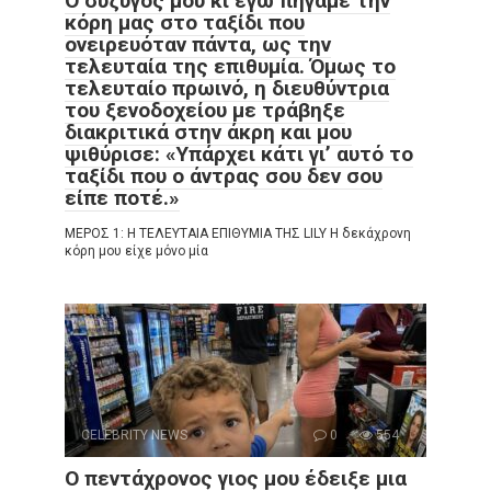
Ο σύζυγός μου κι εγώ πήγαμε την
κόρη μας στο ταξίδι που
ονειρευόταν πάντα, ως την
τελευταία της επιθυμία. Όμως το
τελευταίο πρωινό, η διευθύντρια
του ξενοδοχείου με τράβηξε
διακριτικά στην άκρη και μου
ψιθύρισε: «Υπάρχει κάτι γι’ αυτό το
ταξίδι που ο άντρας σου δεν σου
είπε ποτέ.»
ΜΕΡΟΣ 1: Η ΤΕΛΕΥΤΑΙΑ ΕΠΙΘΥΜΙΑ ΤΗΣ LILY Η δεκάχρονη
κόρη μου είχε μόνο μία
CELEBRITY NEWS
0
554
Ο πεντάχρονος γιος μου έδειξε μια