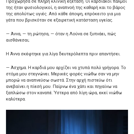
Προχώρησα σε πλήρη κλινική εξέταση. Οι καρδιακοί παλμοί
της ήταν φυσιολογικοί, η αναπνοή της καθαρή και το βάρος
της απολύτως υγιές. Από κάθε άποψη, επρόκειτο για μια
γάτα που βρισκόταν σε εξαιρετική κατάσταση υγείας.
— Άννα, — τη ρώτησα, — όταν η Λούνα σε ξυπνάει, πώς
αισθάνεσαι;
Η Άννα σκέφτηκε για λίγα δευτερόλεπτα πριν απαντήσει.
— Άσχημα. Η καρδιά μου αρχίζει να χτυπά πολύ γρήγορα. Το
στόμα μου στεγνώνει. Μερικές φορές νιώθω σαν να μην
μπορώ να αναπνεύσω σωστά. Στην αρχή πιστεύω ότι
ανεβαίνει η πίεσή μου. Παίρνω ένα χάπι και πηγαίνω να
ξαπλώσω στον καναπέ. Ύστερα από λίγη ώρα, εκεί νιώθω
καλύτερα.