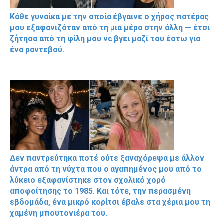
Κάθε γυναίκα με την οποία έβγαινε ο χήρος πατέρας
μου εξαφανιζόταν από τη μια μέρα στην άλλη — έτσι
ζήτησα από τη φίλη μου να βγει μαζί του έστω για
ένα ραντεβού.
Δεν παντρεύτηκα ποτέ ούτε ξαναχόρεψα με άλλον
άντρα από τη νύχτα που ο αγαπημένος μου από το
λύκειο εξαφανίστηκε στον σχολικό χορό
αποφοίτησης το 1985. Και τότε, την περασμένη
εβδομάδα, ένα μικρό κορίτσι έβαλε στα χέρια μου τη
χαμένη μπουτονιέρα του.