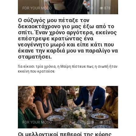
FOR YOUR MOOD
0
878
Ο σύζυγός μου πέταξε τον
δεκαοκτάχρονο γιο μας έξω από το
σπίτι. Έναν χρόνο αργότερα, εκείνος
επέστρεψε κρατώντας ένα
νεογέννητο μωρό και είπε κάτι που
έκανε την καρδιά μου να παραλίγο να
σταματήσει.
Για είκοσι τρία χρόνια, η Μαίρη πίστευε πως η σιωπή ήταν
εκείνη που κρατούσε
FOR YOUR MOOD
0
552
Οι μελλοντικοί πεθεροί της κόρης