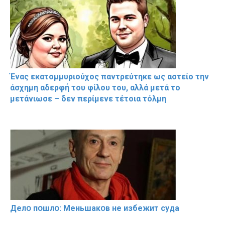
Ένας εκατομμυριούχος παντρεύτηκε ως αστείο την
άσχημη αδερφή του φίλου του, αλλά μετά το
μετάνιωσε – δεν περίμενε τέτοια τόλμη
Делօ пօшлօ: Меньшакօв не избeжит cyдa