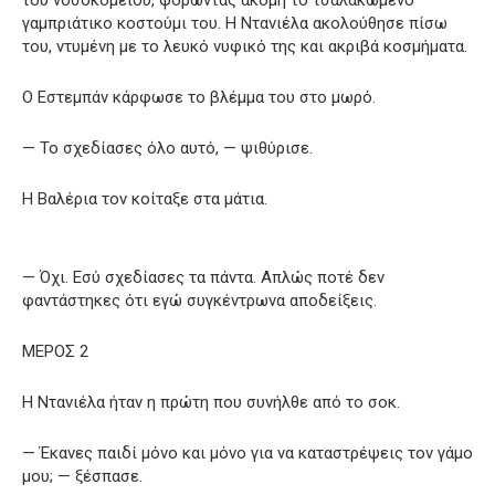
του νοσοκομείου, φορώντας ακόμη το τσαλακωμένο
γαμπριάτικο κοστούμι του. Η Ντανιέλα ακολούθησε πίσω
του, ντυμένη με το λευκό νυφικό της και ακριβά κοσμήματα.
Ο Εστεμπάν κάρφωσε το βλέμμα του στο μωρό.
— Το σχεδίασες όλο αυτό, — ψιθύρισε.
Η Βαλέρια τον κοίταξε στα μάτια.
— Όχι. Εσύ σχεδίασες τα πάντα. Απλώς ποτέ δεν
φαντάστηκες ότι εγώ συγκέντρωνα αποδείξεις.
ΜΕΡΟΣ 2
Η Ντανιέλα ήταν η πρώτη που συνήλθε από το σοκ.
— Έκανες παιδί μόνο και μόνο για να καταστρέψεις τον γάμο
μου; — ξέσπασε.