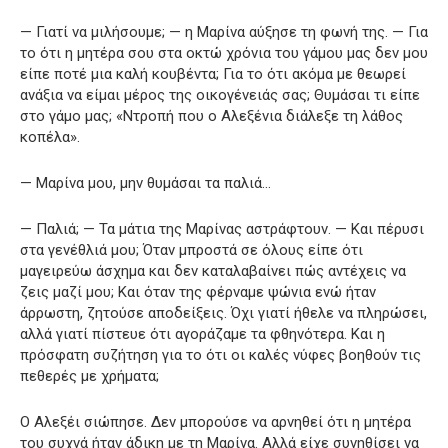
— Γιατί να μιλήσουμε; — η Μαρίνα αύξησε τη φωνή της. — Για
το ότι η μητέρα σου στα οκτώ χρόνια του γάμου μας δεν μου
είπε ποτέ μια καλή κουβέντα; Για το ότι ακόμα με θεωρεί
ανάξια να είμαι μέρος της οικογένειάς σας; Θυμάσαι τι είπε
στο γάμο μας; «Ντροπή που ο Αλεξένια διάλεξε τη λάθος
κοπέλα».
— Μαρίνα μου, μην θυμάσαι τα παλιά…
— Παλιά; — Τα μάτια της Μαρίνας αστράφτουν. — Και πέρυσι
στα γενέθλιά μου; Όταν μπροστά σε όλους είπε ότι
μαγειρεύω άσχημα και δεν καταλαβαίνει πώς αντέχεις να
ζεις μαζί μου; Και όταν της φέρναμε ψώνια ενώ ήταν
άρρωστη, ζητούσε αποδείξεις. Όχι γιατί ήθελε να πληρώσει,
αλλά γιατί πίστευε ότι αγοράζαμε τα φθηνότερα. Και η
πρόσφατη συζήτηση για το ότι οι καλές νύφες βοηθούν τις
πεθερές με χρήματα;
Ο Αλεξέι σιώπησε. Δεν μπορούσε να αρνηθεί ότι η μητέρα
του συχνά ήταν άδικη με τη Μαρίνα. Αλλά είχε συνηθίσει να