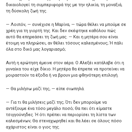
δικαιολογεί τη συμπεριφορά της με την ηλικία, τη μοναξιά,
τη δύσκολη ζωή της.
— Λοιπόν, — συνέχισε η Μαρίνα, — τώρα θέλει να μπούμε σε
χρέη για τη γιορτή της. Και δεν σκέφτηκε καθόλου πώς
αυτό θα επηρεάσει τη ζωή μας. — Και η μητέρα σου είναι
έτοιμη να πληρώσει, αν θέλει τόσους καλεσμένους; Ή πάλι
όλα στο δικό μας λογαριασμό;
Αυτή η ερώτηση έμεινε στον αέρα. Ο Αλεξέι κατάλαβε ότι η
γυναίκα του είχε δίκιο. Η μητέρα θα έπρεπε να προτείνει να
μοιραστούν τα έξοδα ή να βρουν μια φθηνότερη επιλογή.
— Θα μιλήσω μαζί της, — είπε σιωπηλά.
— Για τι θα μιλήσεις μαζί της; Ότι δεν μπορούμε να
αντέξουμε ένα τόσο μεγάλο ποσό; Θα πει ότι είμαστε
τσιγγούνηδες. Ή ότι πρέπει να περιορίσει τη λίστα των
καλεσμένων; Θα στεναχωρηθεί και θα λέει σε όλους πόσο
αχάριστος είναι ο γιος της.