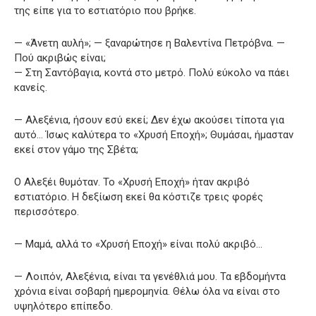
της είπε για το εστιατόριο που βρήκε.
— «Άνετη αυλή»; — ξαναρώτησε η Βαλεντίνα Πετρόβνα. —
Πού ακριβώς είναι;
— Στη Σαντόβαγια, κοντά στο μετρό. Πολύ εύκολο να πάει
κανείς.
— Αλεξένια, ήσουν εσύ εκεί; Δεν έχω ακούσει τίποτα για
αυτό… Ίσως καλύτερα το «Χρυσή Εποχή»; Θυμάσαι, ήμασταν
εκεί στον γάμο της Σβέτα;
Ο Αλεξέι θυμόταν. Το «Χρυσή Εποχή» ήταν ακριβό
εστιατόριο. Η δεξίωση εκεί θα κόστιζε τρεις φορές
περισσότερο.
— Μαμά, αλλά το «Χρυσή Εποχή» είναι πολύ ακριβό…
— Λοιπόν, Αλεξένια, είναι τα γενέθλιά μου. Τα εβδομήντα
χρόνια είναι σοβαρή ημερομηνία. Θέλω όλα να είναι στο
υψηλότερο επίπεδο.