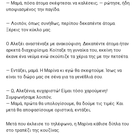
— Μαμά, πόσα άτομα σκέφτεσαι να καλέσεις; — ρώτησε, ήδη
υποψιασμένος την παγίδα.
— Λοιπόν, όπως συνήθως, περίπου δεκαπέντε άτομα.
Ξέρεις τον κύκλο μας.
Ο Αλεξέι αναστέναξε με ανακούφιση. Δεκαπέντε άτομα ήταν
αρκετά διαχειρίσιμα. Κοίταξε τη γυναίκα του, εκείνη του
έκανε ένα νεύμα ενώ σκούπιζε τα χέρια της με την πετσέτα.
— Εντάξει, μαμά. Η Μαρίνα κι εγώ θα σκεφτούμε. Ίσως να
είναι το δώρο μας σε σένα για τα γενέθλιά σου.
— Ω, Αλεξένια, ευχαριστώ! Είμαι τόσο χαρούμενη!
Συμφωνήσαμε λοιπόν;
— Μαμά, πρώτα θα υπολογίσουμε, θα δούμε τις τιμές. Και
μετά θα αποφασίσουμε οριστικά, εντάξει;
Μετά που έκλεισε το τηλέφωνο, η Μαρίνα κάθισε δίπλα του
στο τραπέζι της κουζίνας.