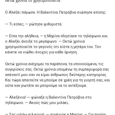
οκτώ χρόνια το χρησιμοποιείτε.
Ο Αλεξέι πάγωσε. Η Βαλεντίνα Πετρόβνα σιώπησε επίσης.
— Τι είπες; — ρώτησε ψιθυριστά.
— Είπα την αλήθεια, — η Μαρίνα πλησίασε το τηλέφωνο και
ο Αλεξέι άνοιξε το μεγάφωνο. — Οκτώ χρόνια
χρησιμοποιείτε το γεγονός ότι είστε η μητέρα του. Τον
κάνετε να νιώθει ένοχος για κάθε άρνηση.
Οκτώ χρόνια ανέχομαι τα παράπονα, τα υπονοούμενα, τις
συγκρίσεις σας. Οκτώ χρόνια υπομένω τη συμπεριφορά σας
απέναντί μου σαν να είμαι άνθρωπος δεύτερης κατηγορίας.
Και τώρα απαιτείτε να μπούμε σε χρέη για τη γιορτή σας, και
ούτε καν ρωτάτε αν μπορούμε να το αντέξουμε.
— Αλεξένια! — φώναξε η Βαλεντίνα Πετρόβνα στο
τηλέφωνο. — Ακούς πώς μου μιλάει;
— Σας μιλάω ειλικρινά, — συνέχισε η Μαρίνα. — Για πρώτη