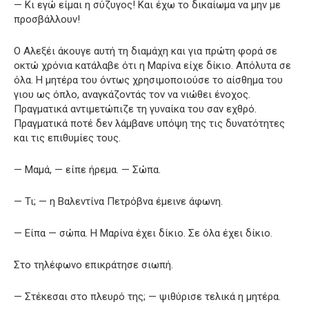
— Κι εγώ είμαι η σύζυγος! Και έχω το δικαίωμα να μην με
προσβάλλουν!
Ο Αλεξέι άκουγε αυτή τη διαμάχη και για πρώτη φορά σε
οκτώ χρόνια κατάλαβε ότι η Μαρίνα είχε δίκιο. Απόλυτα σε
όλα. Η μητέρα του όντως χρησιμοποιούσε το αίσθημα του
γιου ως όπλο, αναγκάζοντάς τον να νιώθει ένοχος.
Πραγματικά αντιμετώπιζε τη γυναίκα του σαν εχθρό.
Πραγματικά ποτέ δεν λάμβανε υπόψη της τις δυνατότητες
και τις επιθυμίες τους.
— Μαμά, — είπε ήρεμα. — Σώπα.
— Τι; — η Βαλεντίνα Πετρόβνα έμεινε άφωνη.
— Είπα — σώπα. Η Μαρίνα έχει δίκιο. Σε όλα έχει δίκιο.
Στο τηλέφωνο επικράτησε σιωπή.
— Στέκεσαι στο πλευρό της; — ψιθύρισε τελικά η μητέρα.