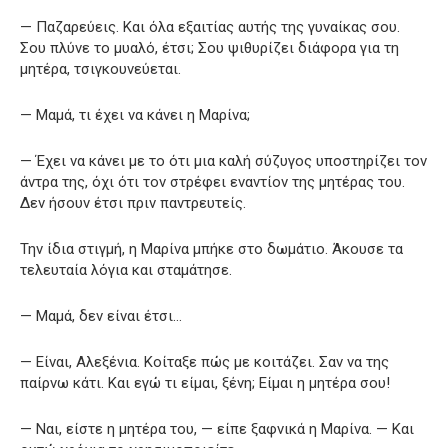
— Παζαρεύεις. Και όλα εξαιτίας αυτής της γυναίκας σου.
Σου πλύνε το μυαλό, έτσι; Σου ψιθυρίζει διάφορα για τη
μητέρα, τσιγκουνεύεται.
— Μαμά, τι έχει να κάνει η Μαρίνα;
— Έχει να κάνει με το ότι μια καλή σύζυγος υποστηρίζει τον
άντρα της, όχι ότι τον στρέφει εναντίον της μητέρας του.
Δεν ήσουν έτσι πριν παντρευτείς.
Την ίδια στιγμή, η Μαρίνα μπήκε στο δωμάτιο. Άκουσε τα
τελευταία λόγια και σταμάτησε.
— Μαμά, δεν είναι έτσι…
— Είναι, Αλεξένια. Κοίταξε πώς με κοιτάζει. Σαν να της
παίρνω κάτι. Και εγώ τι είμαι, ξένη; Είμαι η μητέρα σου!
— Ναι, είστε η μητέρα του, — είπε ξαφνικά η Μαρίνα. — Και