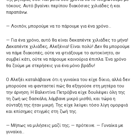
τόκους. Αυτό βγαίνει περίπου διακόσιες χιλιάδες ή και
παραπάνω.
— Λοιπόν, μπορούμε να το πάρουμε για ένα χρόνο…
— Για ένα χρόνο, αυτό θα είναι δεκαπέντε χιλιάδες το μήνα!
Δεκαπέντε χιλιάδες, Αλεξένια! Είναι πολύ! Δεν θα μπορούμε
να πάμε διακοπές, ούτε να φτιάξουμε το αυτοκίνητο, αν
συμβεί κάτι, ούτε να πάρουμε καινούρια έπιπλα. Ένα χρόνο
θα ζούμε με στερήσεις για ένα μόνο βράδυ!
Ο Αλεξέι καταλάβαινε ότι η γυναίκα του είχε δίκιο, αλλά δεν
μπορούσε να φανταστεί πώς θα εξηγούσε στη μητέρα του
την άρνηση. Η Βαλεντίνα Πετρόβνα είχε δουλέψει όλη της
τη ζωή ως δασκάλα, λάμβανε μικρό μισθό, και τώρα η
σύνταξή της ήταν μικρή. Της είχε λείψει τόσο λίγη ομορφιά
και επίσημες στιγμές στη ζωή της.
— Μήπως να μιλήσεις μαζί της; — πρότεινε. — Γυναίκα με
γυναίκα…