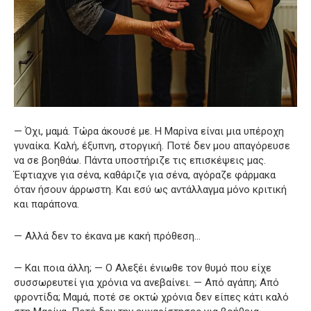
— Όχι, μαμά. Τώρα άκουσέ με. Η Μαρίνα είναι μια υπέροχη
γυναίκα. Καλή, έξυπνη, στοργική. Ποτέ δεν μου απαγόρευσε
να σε βοηθάω. Πάντα υποστήριζε τις επισκέψεις μας.
Έφτιαχνε για σένα, καθάριζε για σένα, αγόραζε φάρμακα
όταν ήσουν άρρωστη. Και εσύ ως αντάλλαγμα μόνο κριτική
και παράπονα.
— Αλλά δεν το έκανα με κακή πρόθεση…
— Και ποια άλλη; — Ο Αλεξέι ένιωθε τον θυμό που είχε
συσσωρευτεί για χρόνια να ανεβαίνει. — Από αγάπη; Από
φροντίδα; Μαμά, ποτέ σε οκτώ χρόνια δεν είπες κάτι καλό