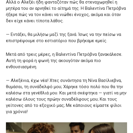
Αλλά ο Αλεξέι ήδη φανταζόταν πώς θα στεναχωρηθεί η
μητέρα του αν αρνηθεί το αίτημά της. Η Βαλεντίνα Πετρόβνα
ήξερε πώς να τον κάνει να νιώθει ένοχος, ακόμα και όταν
δεν είχε κάνει τίποτα λάθος.
— Εντάξει, θα μιλήσω μαζί της ξανά. Ίσως να την πείσω να
επιστρέψουμε στο εστιατόριο που βρήκαμε εμείς.
Μετά από τρεις μέρες, η Βαλεντίνα Πετρόβνα ξανακάλεσε.
Αυτή τη φορά η φωνή της ακουγόταν ακόμα πιο
ενθουσιασμένη.
— Αλεξένια, έχω νέα! Χτες συνάντησα τη Νίνα Βασίλιεβνα,
θυμάσαι, τη συνάδελφό μου; Χάρηκε τόσο πολύ που θα την
καλέσω στα γενέθλιά μου. Και μετά σκέφτηκα — γιατί να μην
καλέσω όλους τους πρώην συναδέλφους μου; Και τους
γείτονες από το εξοχικό μας; Με κάποιους είμαστε φίλοι
για χρόνια!