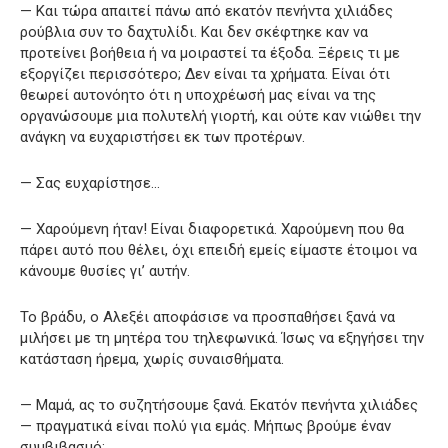
— Και τώρα απαιτεί πάνω από εκατόν πενήντα χιλιάδες
ρούβλια συν το δαχτυλίδι. Και δεν σκέφτηκε καν να
προτείνει βοήθεια ή να μοιραστεί τα έξοδα. Ξέρεις τι με
εξοργίζει περισσότερο; Δεν είναι τα χρήματα. Είναι ότι
θεωρεί αυτονόητο ότι η υποχρέωσή μας είναι να της
οργανώσουμε μια πολυτελή γιορτή, και ούτε καν νιώθει την
ανάγκη να ευχαριστήσει εκ των προτέρων.
— Σας ευχαρίστησε…
— Χαρούμενη ήταν! Είναι διαφορετικά. Χαρούμενη που θα
πάρει αυτό που θέλει, όχι επειδή εμείς είμαστε έτοιμοι να
κάνουμε θυσίες γι’ αυτήν.
Το βράδυ, ο Αλεξέι αποφάσισε να προσπαθήσει ξανά να
μιλήσει με τη μητέρα του τηλεφωνικά. Ίσως να εξηγήσει την
κατάσταση ήρεμα, χωρίς συναισθήματα.
— Μαμά, ας το συζητήσουμε ξανά. Εκατόν πενήντα χιλιάδες
— πραγματικά είναι πολύ για εμάς. Μήπως βρούμε έναν
συμβιβασμό;