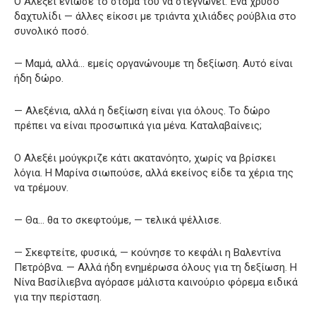
Ο Αλεξέι ένιωσε το στόμα του να στεγνώνει. Ένα χρυσό
δαχτυλίδι — άλλες είκοσι με τριάντα χιλιάδες ρούβλια στο
συνολικό ποσό.
— Μαμά, αλλά… εμείς οργανώνουμε τη δεξίωση. Αυτό είναι
ήδη δώρο.
— Αλεξένια, αλλά η δεξίωση είναι για όλους. Το δώρο
πρέπει να είναι προσωπικά για μένα. Καταλαβαίνεις;
Ο Αλεξέι μούγκριζε κάτι ακατανόητο, χωρίς να βρίσκει
λόγια. Η Μαρίνα σιωπούσε, αλλά εκείνος είδε τα χέρια της
να τρέμουν.
— Θα… θα το σκεφτούμε, — τελικά ψέλλισε.
— Σκεφτείτε, φυσικά, — κούνησε το κεφάλι η Βαλεντίνα
Πετρόβνα. — Αλλά ήδη ενημέρωσα όλους για τη δεξίωση. Η
Νίνα Βασίλιεβνα αγόρασε μάλιστα καινούριο φόρεμα ειδικά
για την περίσταση.