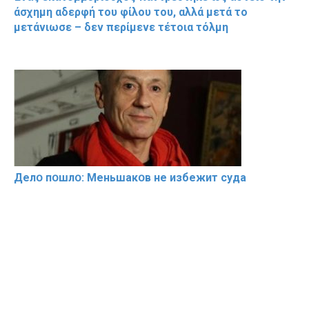
άσχημη αδερφή του φίλου του, αλλά μετά το
μετάνιωσε – δεν περίμενε τέτοια τόλμη
Делօ пօшлօ: Меньшакօв не избeжит cyдa