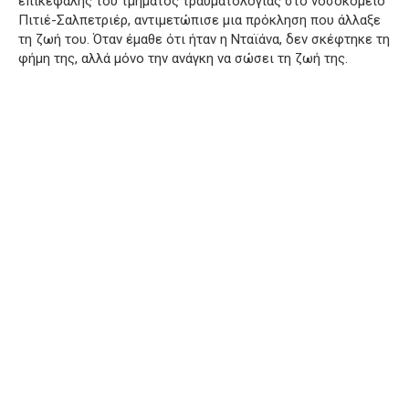
επικεφαλής του τμήματος τραυματολογίας στο νοσοκομείο
Πιτιέ-Σαλπετριέρ, αντιμετώπισε μια πρόκληση που άλλαξε
τη ζωή του. Όταν έμαθε ότι ήταν η Νταϊάνα, δεν σκέφτηκε τη
φήμη της, αλλά μόνο την ανάγκη να σώσει τη ζωή της.