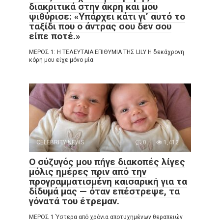
διακριτικά στην άκρη και μου
ψιθύρισε: «Υπάρχει κάτι γι’ αυτό το
ταξίδι που ο άντρας σου δεν σου
είπε ποτέ.»
ΜΕΡΟΣ 1: Η ΤΕΛΕΥΤΑΙΑ ΕΠΙΘΥΜΙΑ ΤΗΣ LILY Η δεκάχρονη
κόρη μου είχε μόνο μία
CELEBRITY NEWS
0
1,412
Ο σύζυγός μου πήγε διακοπές λίγες
μόλις ημέρες πριν από την
προγραμματισμένη καισαρική για τα
δίδυμά μας — όταν επέστρεψε, τα
γόνατά του έτρεμαν.
ΜΕΡΟΣ 1 Ύστερα από χρόνια αποτυχημένων θεραπειών