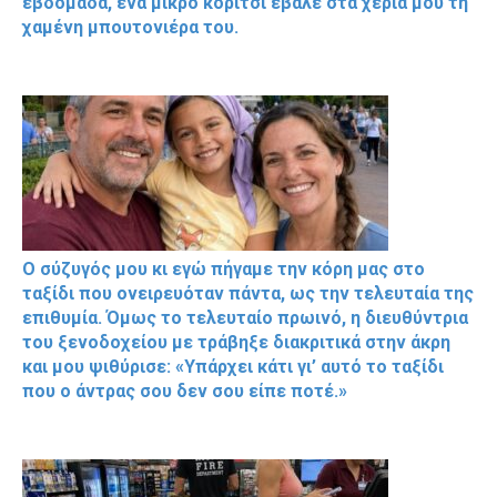
εβδομάδα, ένα μικρό κορίτσι έβαλε στα χέρια μου τη
χαμένη μπουτονιέρα του.
Ο σύζυγός μου κι εγώ πήγαμε την κόρη μας στο
ταξίδι που ονειρευόταν πάντα, ως την τελευταία της
επιθυμία. Όμως το τελευταίο πρωινό, η διευθύντρια
του ξενοδοχείου με τράβηξε διακριτικά στην άκρη
και μου ψιθύρισε: «Υπάρχει κάτι γι’ αυτό το ταξίδι
που ο άντρας σου δεν σου είπε ποτέ.»