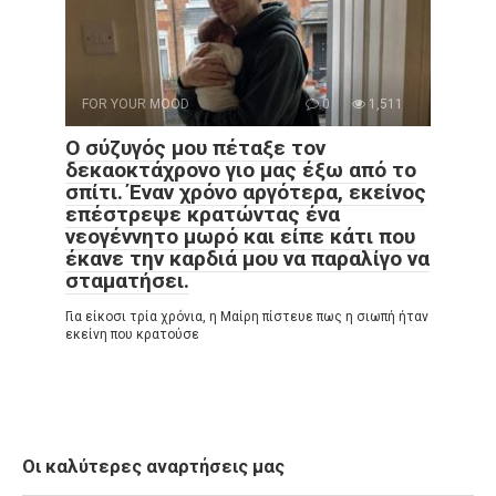
FOR YOUR MOOD
0
1,511
Ο σύζυγός μου πέταξε τον
δεκαοκτάχρονο γιο μας έξω από το
σπίτι. Έναν χρόνο αργότερα, εκείνος
επέστρεψε κρατώντας ένα
νεογέννητο μωρό και είπε κάτι που
έκανε την καρδιά μου να παραλίγο να
σταματήσει.
Για είκοσι τρία χρόνια, η Μαίρη πίστευε πως η σιωπή ήταν
εκείνη που κρατούσε
Οι καλύτερες αναρτήσεις μας