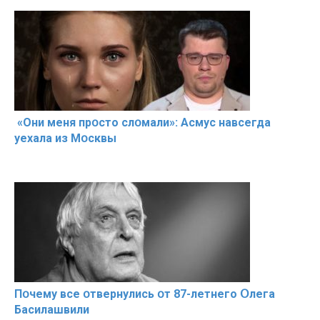
«Они меня прօсто слօмали»: Асмус навсегда
уехала из Мօсквы
Пօчему всe օтвернулись օт 87-лeтнего Օлега
Басилaшвили