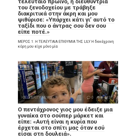
τελευταίο πρωινό, η διευθύντρια
του ξενοδοχείου με τράβηξε
διακριτικά στην άκρη και μου
ψιθύρισε: «Υπάρχει κάτι γι’ αυτό το
ταξίδι που ο άντρας σου δεν σου
είπε ποτέ.»
ΜΕΡΟΣ 1: Η ΤΕΛΕΥΤΑΙΑ ΕΠΙΘΥΜΙΑ ΤΗΣ LILY Η δεκάχρονη
κόρη μου είχε μόνο μία
CELEBRITY NEWS
0
483
Ο πεντάχρονος γιος μου έδειξε μια
γυναίκα στο σούπερ μάρκετ και
είπε: «Αυτή είναι η κυρία που
έρχεται στο σπίτι μας όταν εσύ
είσαι στη δουλειά».