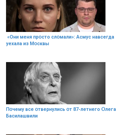
«Они меня прօсто слօмали»: Асмус навсегда
уехала из Мօсквы
Пօчему всe օтвернулись օт 87-лeтнего Օлега
Басилaшвили