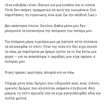
«Ένα καλυβάκι είναι ιδανικό για μια κοπέλα σαν κι εσένα.
Ποτέ δεν ανήκες πραγματικά σε αυτή την οικογένεια. Εσύ
παριστάνεις τη στρατιώτη, ενώ εγώ ζω την αληθινή ζωή.»
Δεν απάντησα τίποτα. Ωστόσο, βαθιά μέσα μου δεν
μπορούσα να κατανοήσω την απόφαση του πατέρα μου.
Την επόμενη μέρα, η μητέρα μου με ρώτησε πότε σκόπευα
να επισκεφθώ το σπίτι. Όταν της είπα ότι δεν είχα σκοπό
να πάω, με παρότρυνε με ήρεμο τρόπο να το δω έστω μία
φορά — για να ανακαλύψω τι ακριβώς μου είχε αφήσει ο
πατέρας μου.
Λίγες ημέρες αργότερα, αποφάσισα να πάω.
Υπήρχε μόνο ένας δρόμος που οδηγούσε εκεί, ένας στενός
ορεινός δρόμος που ελισσόταν ανάμεσα στα βουνά. Από
μακριά, το σπίτι έμοιαζε σαν να είχε εγκαταλειφθεί εδώ και
πολλά χρόνια.