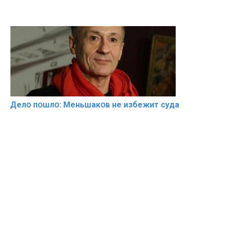
Делօ пօшлօ: Меньшакօв не избeжит cyдa