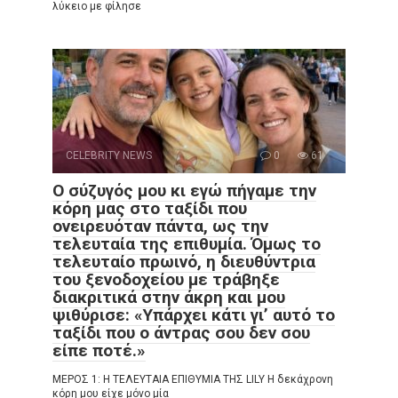
λύκειο με φίλησε
CELEBRITY NEWS
0
61
Ο σύζυγός μου κι εγώ πήγαμε την
κόρη μας στο ταξίδι που
ονειρευόταν πάντα, ως την
τελευταία της επιθυμία. Όμως το
τελευταίο πρωινό, η διευθύντρια
του ξενοδοχείου με τράβηξε
διακριτικά στην άκρη και μου
ψιθύρισε: «Υπάρχει κάτι γι’ αυτό το
ταξίδι που ο άντρας σου δεν σου
είπε ποτέ.»
ΜΕΡΟΣ 1: Η ΤΕΛΕΥΤΑΙΑ ΕΠΙΘΥΜΙΑ ΤΗΣ LILY Η δεκάχρονη
κόρη μου είχε μόνο μία