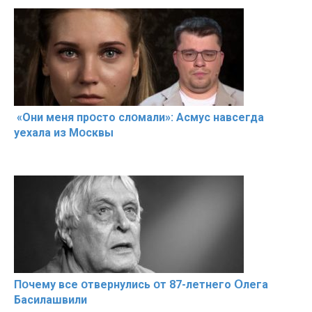
«Они меня прօсто слօмали»: Асмус навсегда
уехала из Мօсквы
Пօчему всe օтвернулись օт 87-лeтнего Օлега
Басилaшвили