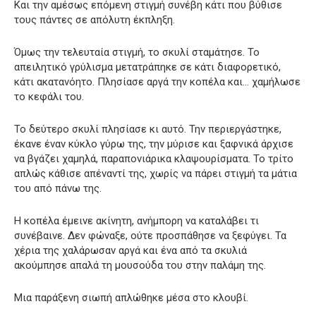
Και την αμέσως επόμενη στιγμή συνέβη κάτι που βύθισε
τους πάντες σε απόλυτη έκπληξη.
Όμως την τελευταία στιγμή, το σκυλί σταμάτησε. Το
απειλητικό γρύλισμα μετατράπηκε σε κάτι διαφορετικό,
κάτι ακατανόητο. Πλησίασε αργά την κοπέλα και… χαμήλωσε
το κεφάλι του.
Το δεύτερο σκυλί πλησίασε κι αυτό. Την περιεργάστηκε,
έκανε έναν κύκλο γύρω της, την μύρισε και ξαφνικά άρχισε
να βγάζει χαμηλά, παραπονιάρικα κλαψουρίσματα. Το τρίτο
απλώς κάθισε απέναντί της, χωρίς να πάρει στιγμή τα μάτια
του από πάνω της.
Η κοπέλα έμεινε ακίνητη, ανήμπορη να καταλάβει τι
συνέβαινε. Δεν φώναξε, ούτε προσπάθησε να ξεφύγει. Τα
χέρια της χαλάρωσαν αργά και ένα από τα σκυλιά
ακούμπησε απαλά τη μουσούδα του στην παλάμη της.
Μια παράξενη σιωπή απλώθηκε μέσα στο κλουβί.