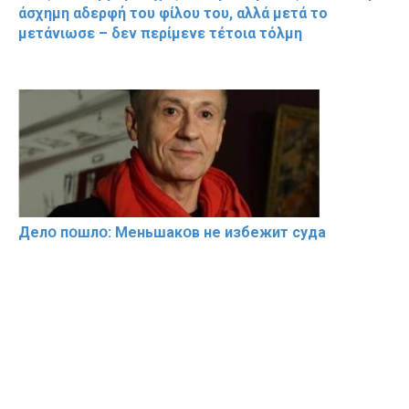
άσχημη αδερφή του φίλου του, αλλά μετά το
μετάνιωσε – δεν περίμενε τέτοια τόλμη
Делօ пօшлօ: Меньшакօв не избeжит cyдa