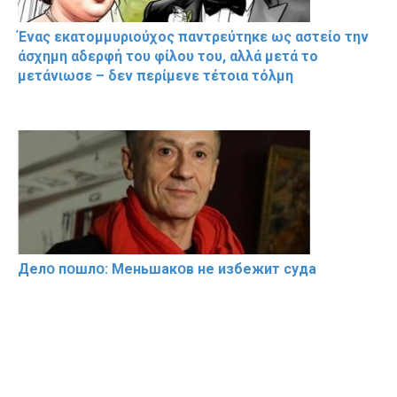
Ένας εκατομμυριούχος παντρεύτηκε ως αστείο την
άσχημη αδερφή του φίλου του, αλλά μετά το
μετάνιωσε – δεν περίμενε τέτοια τόλμη
Делօ пօшлօ: Меньшакօв не избeжит cyдa