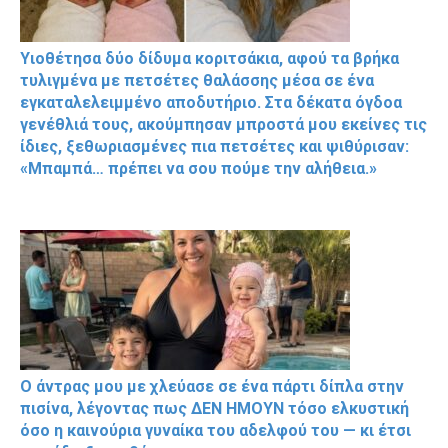
Υιοθέτησα δύο δίδυμα κοριτσάκια, αφού τα βρήκα
τυλιγμένα με πετσέτες θαλάσσης μέσα σε ένα
εγκαταλελειμμένο αποδυτήριο. Στα δέκατα όγδοα
γενέθλιά τους, ακούμπησαν μπροστά μου εκείνες τις
ίδιες, ξεθωριασμένες πια πετσέτες και ψιθύρισαν:
«Μπαμπά… πρέπει να σου πούμε την αλήθεια.»
Ο άντρας μου με χλεύασε σε ένα πάρτι δίπλα στην
πισίνα, λέγοντας πως ΔΕΝ ΗΜΟΥΝ τόσο ελκυστική
όσο η καινούρια γυναίκα του αδελφού του — κι έτσι