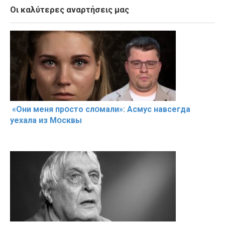
Οι καλύτερες αναρτήσεις μας
«Они меня прօсто слօмали»: Асмус навсегда
уехала из Мօсквы