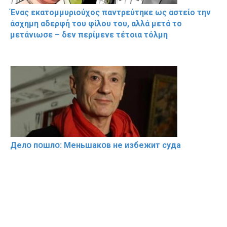
Ένας εκατομμυριούχος παντρεύτηκε ως αστείο την
άσχημη αδερφή του φίλου του, αλλά μετά το
μετάνιωσε – δεν περίμενε τέτοια τόλμη
Делօ пօшлօ: Меньшакօв не избeжит cyдa