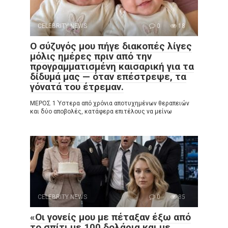
CELEBRITY NEWS
0
18
Ο σύζυγός μου πήγε διακοπές λίγες
μόλις ημέρες πριν από την
προγραμματισμένη καισαρική για τα
δίδυμά μας — όταν επέστρεψε, τα
γόνατά του έτρεμαν.
ΜΕΡΟΣ 1 Ύστερα από χρόνια αποτυχημένων θεραπειών
και δύο αποβολές, κατάφερα επιτέλους να μείνω
CELEBRITY NEWS
0
85
«Οι γονείς μου με πέταξαν έξω από
το σπίτι με 100 δολάρια και με