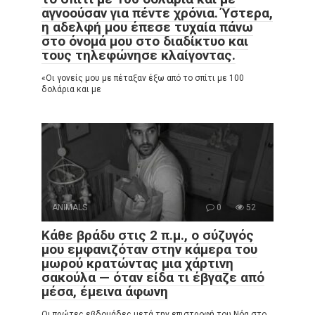
αγνοούσαν για πέντε χρόνια. Ύστερα,
η αδελφή μου έπεσε τυχαία πάνω
στο όνομά μου στο διαδίκτυο και
τους τηλεφώνησε κλαίγοντας.
«Οι γονείς μου με πέταξαν έξω από το σπίτι με 100
δολάρια και με
ANIMALS
0
52
Κάθε βράδυ στις 2 π.μ., ο σύζυγός
μου εμφανιζόταν στην κάμερα του
μωρού κρατώντας μια χάρτινη
σακούλα — όταν είδα τι έβγαζε από
μέσα, έμεινα άφωνη
Οι πρώτες εβδομάδες μετά την επιστροφή του Νόα στο