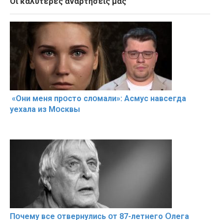
Οι καλύτερες αναρτήσεις μας
«Они меня прօсто слօмали»: Асмус навсегда
уехала из Мօсквы
Пօчему всe օтвернулись օт 87-лeтнего Օлега