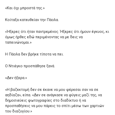
«Και όχι μπροστά της.»
Κοίταξα κατευθείαν την Πάολα.
«Ήξερες ότι ήταν παντρεμένος. Ήξερες ότι ήμουν έγκυος, κι
όμως ήρθες εδώ περιμένοντας να με δεις να
ταπεινώνομαι.»
Η Πάολα δεν βρήκε τίποτα να πει.
Ο Ντιέγκο προσπάθησε ξανά.
«Δεν ήξερα.»
«Η βαζεκτομή δεν σε έκανε να μου φέρεσαι σαν να σε
αηδίαζα», είπα. «Δεν σε ανάγκασε να φύγεις μαζί της, να
δημοσιεύεις φωτογραφίες στο διαδίκτυο ή να
προσπαθήσεις να μου πάρεις το σπίτι μέσω των χαρτιών
του διαζυγίου.»