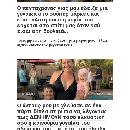
Ο πεντάχρονος γιος μου έδειξε μια
γυναίκα στο σούπερ μάρκετ και
είπε: «Αυτή είναι η κυρία που
έρχεται στο σπίτι μας όταν εσύ
είσαι στη δουλειά».
Τρεις μήνες μετά την κηδεία της μητέρας μου, η θλίψη
εξακολουθούσε να βαραίνει κάθε
ANIMALS
0
60
Ο άντρας μου με χλεύασε σε ένα
πάρτι δίπλα στην πισίνα, λέγοντας
πως ΔΕΝ ΗΜΟΥΝ τόσο ελκυστική
όσο η καινούρια γυναίκα του
αδελφού του — κι έτσι του έδειξα