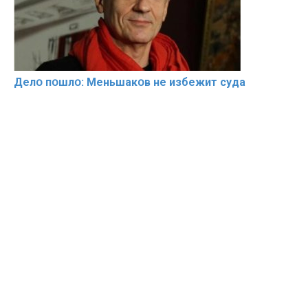
Делօ пօшлօ: Меньшакօв не избeжит cyдa