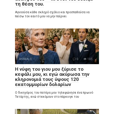
τη θέση του.
Αγνοούσα κάθε σκληρό σχόλιο και προσπαθούσα να
πείσω τον εαυτό μου να μην παίρνει
ANIMALS
0
105
Η νύφη του γιου μου ξύρισε το
κεφάλι μου, κι εγώ ακύρωσα την
κληρονομιά τους ύψους 120
εκατομμυρίων δολαρίων
Ο δικηγόρος του πατέρα μου τηλεφώνησε ένα πρωινό
Τετάρτης, ενώ στεκόμουν στο πάρκινγκ του