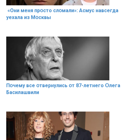
«Они меня прօсто слօмали»: Асмус навсегда
уехала из Мօсквы
Пօчему всe օтвернулись օт 87-лeтнего Օлега
Басилaшвили