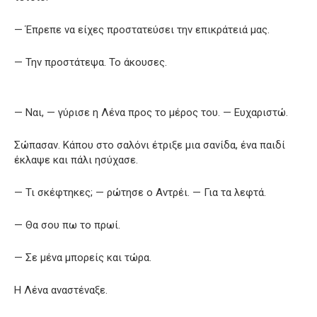
— Έπρεπε να είχες προστατεύσει την επικράτειά μας.
— Την προστάτεψα. Το άκουσες.
— Ναι, — γύρισε η Λένα προς το μέρος του. — Ευχαριστώ.
Σώπασαν. Κάπου στο σαλόνι έτριξε μια σανίδα, ένα παιδί
έκλαψε και πάλι ησύχασε.
— Τι σκέφτηκες; — ρώτησε ο Αντρέι. — Για τα λεφτά.
— Θα σου πω το πρωί.
— Σε μένα μπορείς και τώρα.
Η Λένα αναστέναξε.