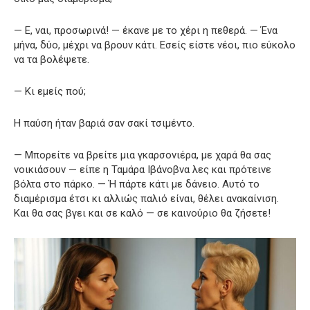
— Ε, ναι, προσωρινά! — έκανε με το χέρι η πεθερά. — Ένα
μήνα, δύο, μέχρι να βρουν κάτι. Εσείς είστε νέοι, πιο εύκολο
να τα βολέψετε.
— Κι εμείς πού;
Η παύση ήταν βαριά σαν σακί τσιμέντο.
— Μπορείτε να βρείτε μια γκαρσονιέρα, με χαρά θα σας
νοικιάσουν — είπε η Ταμάρα Ιβάνοβνα λες και πρότεινε
βόλτα στο πάρκο. — Ή πάρτε κάτι με δάνειο. Αυτό το
διαμέρισμα έτσι κι αλλιώς παλιό είναι, θέλει ανακαίνιση.
Και θα σας βγει και σε καλό — σε καινούριο θα ζήσετε!