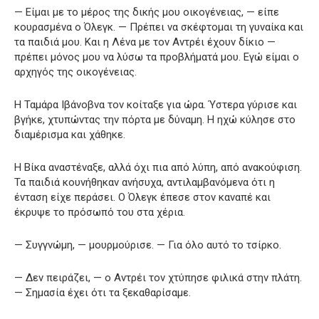
— Είμαι με το μέρος της δικής μου οικογένειας, — είπε
κουρασμένα ο Όλεγκ. — Πρέπει να σκέφτομαι τη γυναίκα και
τα παιδιά μου. Και η Λένα με τον Αντρέι έχουν δίκιο —
πρέπει μόνος μου να λύσω τα προβλήματά μου. Εγώ είμαι ο
αρχηγός της οικογένειας.
Η Ταμάρα Ιβάνοβνα τον κοίταξε για ώρα. Ύστερα γύρισε και
βγήκε, χτυπώντας την πόρτα με δύναμη. Η ηχώ κύλησε στο
διαμέρισμα και χάθηκε.
Η Βίκα αναστέναξε, αλλά όχι πια από λύπη, από ανακούφιση.
Τα παιδιά κουνήθηκαν ανήσυχα, αντιλαμβανόμενα ότι η
ένταση είχε περάσει. Ο Όλεγκ έπεσε στον καναπέ και
έκρυψε το πρόσωπό του στα χέρια.
— Συγγνώμη, — μουρμούρισε. — Για όλο αυτό το τσίρκο.
— Δεν πειράζει, — ο Αντρέι τον χτύπησε φιλικά στην πλάτη.
— Σημασία έχει ότι τα ξεκαθαρίσαμε.