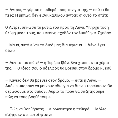
— Αντρέι, — γύρισε η πεθερά προς τον γιο της, — εσύ τι θα
πεις; Ή μήπως δεν είσαι καθόλου άντρας σ’ αυτό το σπίτι;
Ο Αντρέι σήκωσε τα μάτια του προς τη Λένα. Υπήρχε τόση
θλίψη μέσα τους, που εκείνη σχεδόν τον λυπήθηκε. Σχεδόν.
— Μαμά, αυτό είναι το δικό μας διαμέρισμα. Η Λένα έχει
δίκιο.
— Δεν το πιστεύω! — η Ταμάρα Ιβάνοβνα χτύπησε τα χέρια
της. — Ο ίδιος σου ο αδελφός θα βρεθεί στον δρόμο κι εσύ!
— Κανείς δεν θα βρεθεί στον δρόμο, — είπε η Λένα. —
Απόψε μπορούν να μείνουν εδώ για να διανυκτερεύσουν. Θα
στρώσουμε στο σαλόνι. Αύριο το πρωί θα συζητήσουμε
πώς να τους βοηθήσουμε.
— Πώς να βοηθήσετε; — ειρωνεύτηκε η πεθερά. — Μόλις
εξήγησες ότι αυτοί φταίνε!