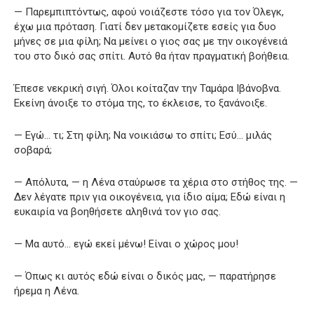
— Παρεμπιπτόντως, αφού νοιάζεστε τόσο για τον Όλεγκ,
έχω μια πρόταση. Γιατί δεν μετακομίζετε εσείς για δυο
μήνες σε μια φίλη; Να μείνει ο γιος σας με την οικογένειά
του στο δικό σας σπίτι. Αυτό θα ήταν πραγματική βοήθεια.
Έπεσε νεκρική σιγή. Όλοι κοίταζαν την Ταμάρα Ιβάνοβνα.
Εκείνη άνοιξε το στόμα της, το έκλεισε, το ξανάνοιξε.
— Εγώ… τι; Στη φίλη; Να νοικιάσω το σπίτι; Εσύ… μιλάς
σοβαρά;
— Απόλυτα, — η Λένα σταύρωσε τα χέρια στο στήθος της. —
Δεν λέγατε πριν για οικογένεια, για ίδιο αίμα; Εδώ είναι η
ευκαιρία να βοηθήσετε αληθινά τον γιο σας.
— Μα αυτό… εγώ εκεί μένω! Είναι ο χώρος μου!
— Όπως κι αυτός εδώ είναι ο δικός μας, — παρατήρησε
ήρεμα η Λένα.