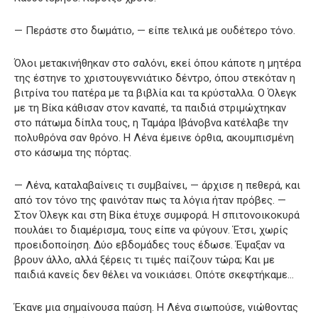
— Περάστε στο δωμάτιο, — είπε τελικά με ουδέτερο τόνο.
Όλοι μετακινήθηκαν στο σαλόνι, εκεί όπου κάποτε η μητέρα
της έστηνε το χριστουγεννιάτικο δέντρο, όπου στεκόταν η
βιτρίνα του πατέρα με τα βιβλία και τα κρύσταλλα. Ο Όλεγκ
με τη Βίκα κάθισαν στον καναπέ, τα παιδιά στριμώχτηκαν
στο πάτωμα δίπλα τους, η Ταμάρα Ιβάνοβνα κατέλαβε την
πολυθρόνα σαν θρόνο. Η Λένα έμεινε όρθια, ακουμπισμένη
στο κάσωμα της πόρτας.
— Λένα, καταλαβαίνεις τι συμβαίνει, — άρχισε η πεθερά, και
από τον τόνο της φαινόταν πως τα λόγια ήταν πρόβες. —
Στον Όλεγκ και στη Βίκα έτυχε συμφορά. Η σπιτονοικοκυρά
πουλάει το διαμέρισμα, τους είπε να φύγουν. Έτσι, χωρίς
προειδοποίηση. Δύο εβδομάδες τους έδωσε. Έψαξαν να
βρουν άλλο, αλλά ξέρεις τι τιμές παίζουν τώρα; Και με
παιδιά κανείς δεν θέλει να νοικιάσει. Οπότε σκεφτήκαμε…
Έκανε μια σημαίνουσα παύση. Η Λένα σιωπούσε, νιώθοντας