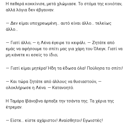
Η πεθερά κοκκίνισε, μετά χλώμιασε. Το στόμα της κινιόταν,
αλλά λόγια δεν έβγαιναν.
— Δεν είμαι υποχρεωμένη… αυτό είναι άλλο… τελείως
άλλο…
— Γιατί άλλο; — η Λένα έγειρε το κεφάλι. — Ζητάτε από
εμάς να αφήσουμε το σπίτι μας για χάρη του Όλεγκ. Γιατί να
μη κάνετε κι εσείς το ίδιο;
— Γιατί είμαι μητέρα! Ήδη τα έδωσα όλα! Πούλησα το σπίτι!
— Και τώρα ζητάτε από άλλους να θυσιαστούν, —
ολοκλήρωσε η Λένα. — Κατανοητό.
Η Ταμάρα Ιβάνοβνα άρπαξε την τσάντα της. Τα χέρια της
έτρεμαν.
— Είστε… είστε αχάριστοι! Αναίσθητοι! Εγωιστές!