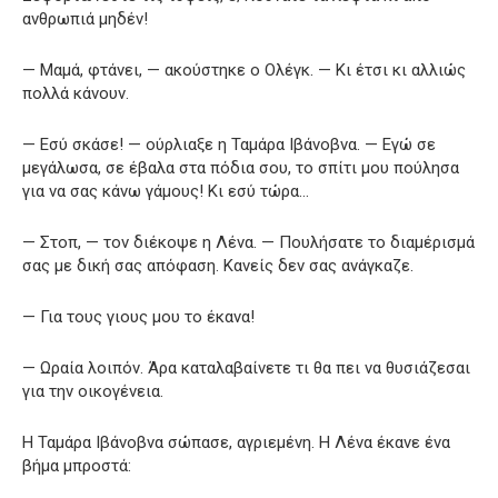
ανθρωπιά μηδέν!
— Μαμά, φτάνει, — ακούστηκε ο Ολέγκ. — Κι έτσι κι αλλιώς
πολλά κάνουν.
— Εσύ σκάσε! — ούρλιαξε η Ταμάρα Ιβάνοβνα. — Εγώ σε
μεγάλωσα, σε έβαλα στα πόδια σου, το σπίτι μου πούλησα
για να σας κάνω γάμους! Κι εσύ τώρα…
— Στοπ, — τον διέκοψε η Λένα. — Πουλήσατε το διαμέρισμά
σας με δική σας απόφαση. Κανείς δεν σας ανάγκαζε.
— Για τους γιους μου το έκανα!
— Ωραία λοιπόν. Άρα καταλαβαίνετε τι θα πει να θυσιάζεσαι
για την οικογένεια.
Η Ταμάρα Ιβάνοβνα σώπασε, αγριεμένη. Η Λένα έκανε ένα
βήμα μπροστά: