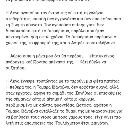
Η Λένα αγαπούσε τον άντρα της γι’ αυτή τη γαλήνια
σταθερότητα, επειδή δεν αγχωνόταν και δεν απαιτούσε από
τη ζωή το αδύνατο. Τον αγαπούσε επίσης γιατί δεν
διεκδικούσε αυτό το διαμέρισμα, παρόλο που ήταν
παντρεμένοι ήδη οκτώ χρόνια. Το διαμέρισμα παρέμενε ο
χώρος της, το φρούριό της, και ο Αντρέι το καταλάβαινε.
— Αύριο είπε η μάνα μου ότι θα περάσει, — είπε εκείνος
ανόρεχτα, καθίζοντας απέναντί της. — Κάτι ήθελε να
συζητήσει.
Η Λένα έγνεψε, τρυπώντας με το πιρούνι μια φέτα πατάτας.
Η πεθερά της, η Ταμάρα Ιβάνοβνα, δεν ερχόταν συχνά, αλλά
όταν ερχόταν, άφηνε το σημάδι της. Συνήθως οι επισκέψεις
της σήμαιναν κάποιο αίτημα ή κάποιο κήρυγμα,
σερβιρισμένο με σάλτσα φροντίδας. Ωστόσο, αφότου η
Ταμάρα Ιβάνοβνα αντάλλαξε το δυάρι της με γκαρσονιέρα για
να βοηθήσει τους γιους με τους γάμους τους, είχε γίνει πιο
λιτή στις απαιτήσεις της. Τουλάχιστον έτσι φαινόταν.