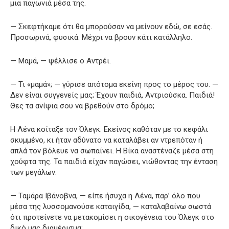
μια παγωνιά μέσα της.
— Σκεφτήκαμε ότι θα μπορούσαν να μείνουν εδώ, σε εσάς.
Προσωρινά, φυσικά. Μέχρι να βρουν κάτι κατάλληλο.
— Μαμά, — ψέλλισε ο Αντρέι.
— Τι «μαμά»; — γύρισε απότομα εκείνη προς το μέρος του. —
Δεν είναι συγγενείς μας; Έχουν παιδιά, Αντριούσκα. Παιδιά!
Θες τα ανίψια σου να βρεθούν στο δρόμο;
Η Λένα κοίταξε τον Όλεγκ. Εκείνος καθόταν με το κεφάλι
σκυμμένο, κι ήταν αδύνατο να καταλάβει αν ντρεπόταν ή
απλά τον βόλευε να σωπαίνει. Η Βίκα αναστέναζε μέσα στη
χούφτα της. Τα παιδιά είχαν παγώσει, νιώθοντας την ένταση
των μεγάλων.
— Ταμάρα Ιβάνοβνα, — είπε ήσυχα η Λένα, παρ’ όλο που
μέσα της λυσσομανούσε καταιγίδα, — καταλαβαίνω σωστά
ότι προτείνετε να μετακομίσει η οικογένεια του Όλεγκ στο
δικό μας διαμέρισμα;