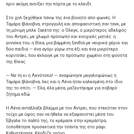
πριν ακόμη ανοίξει την πόρτα με το κλειδί.
Στο χολ ξεχύθηκε πάνω της ένα βουητό από φωνές. Η
Ταμάρα Ιβάνοβνα, στρογγυλή και αποφασιστική σαν τανκ, με
τη μόνιμη μπλε ζακέτα της· ο Όλεγκ, ο μικρότερος αδελφός
του Αντρέι, με χλωμό πρόσωπο και ενοχικές ματιές· η
γυναίκα του, η Βίκα, μια βαμμένη ξανθιά με νευρικά χέρια· και
δύο παιδιά — ένα αγόρι γύρω στα έξι και ένα μικρότερο
κοριτσάκι, που έκλαιγε με το πρόσωπο χωμένο στη φούστα
της Βίκας.
— Να τη κι η Λενότσκα! — αναφώνησε μεγαλοφώνως η
Ταμάρα Ιβάνοβνα, λες και η Λένα ήταν καλεσμένη στο ίδιο
της το σπίτι. — Έλα, έλα μέσα, μαζευτήκαμε για σοβαρό
ζήτημα εδώ.
Η Λένα αντάλλαξε βλέμμα με τον Αντρέι, που στεκόταν στον
τοίχο με ύφος σαν να ήθελε να εξαφανιστεί μέσα του.
Έβγαλε το παλτό της, το κρέμασε στην κρεμάστρα,
τοποθέτησε προσεκτικά την τσάντα της στο ράφι.
Καθυστέρησε. Κέρδιζε χρόνο.