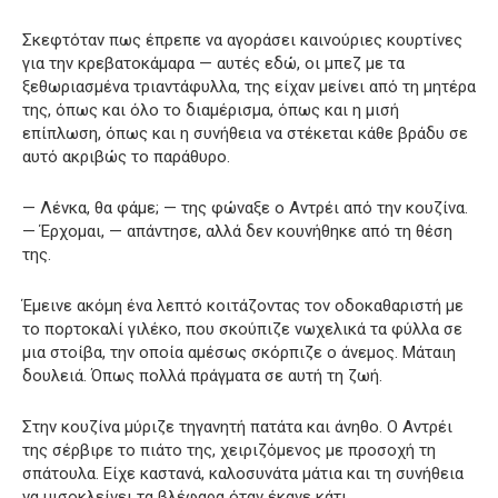
Σκεφτόταν πως έπρεπε να αγοράσει καινούριες κουρτίνες
για την κρεβατοκάμαρα — αυτές εδώ, οι μπεζ με τα
ξεθωριασμένα τριαντάφυλλα, της είχαν μείνει από τη μητέρα
της, όπως και όλο το διαμέρισμα, όπως και η μισή
επίπλωση, όπως και η συνήθεια να στέκεται κάθε βράδυ σε
αυτό ακριβώς το παράθυρο.
— Λένκα, θα φάμε; — της φώναξε ο Αντρέι από την κουζίνα.
— Έρχομαι, — απάντησε, αλλά δεν κουνήθηκε από τη θέση
της.
Έμεινε ακόμη ένα λεπτό κοιτάζοντας τον οδοκαθαριστή με
το πορτοκαλί γιλέκο, που σκούπιζε νωχελικά τα φύλλα σε
μια στοίβα, την οποία αμέσως σκόρπιζε ο άνεμος. Μάταιη
δουλειά. Όπως πολλά πράγματα σε αυτή τη ζωή.
Στην κουζίνα μύριζε τηγανητή πατάτα και άνηθο. Ο Αντρέι
της σέρβιρε το πιάτο της, χειριζόμενος με προσοχή τη
σπάτουλα. Είχε καστανά, καλοσυνάτα μάτια και τη συνήθεια
να μισοκλείνει τα βλέφαρα όταν έκανε κάτι.