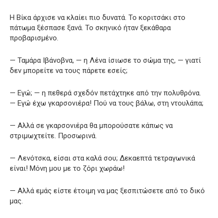
Η Βίκα άρχισε να κλαίει πιο δυνατά. Το κοριτσάκι στο
πάτωμα ξέσπασε ξανά. Το σκηνικό ήταν ξεκάθαρα
προβαρισμένο.
— Ταμάρα Ιβάνοβνα, — η Λένα ίσιωσε το σώμα της, — γιατί
δεν μπορείτε να τους πάρετε εσείς;
— Εγώ; — η πεθερά σχεδόν πετάχτηκε από την πολυθρόνα.
— Εγώ έχω γκαρσονιέρα! Πού να τους βάλω, στη ντουλάπα;
— Αλλά σε γκαρσονιέρα θα μπορούσατε κάπως να
στριμωχτείτε. Προσωρινά.
— Λενότσκα, είσαι στα καλά σου; Δεκαεπτά τετραγωνικά
είναι! Μόνη μου με το ζόρι χωράω!
— Αλλά εμάς είστε έτοιμη να μας ξεσπιτώσετε από το δικό
μας.