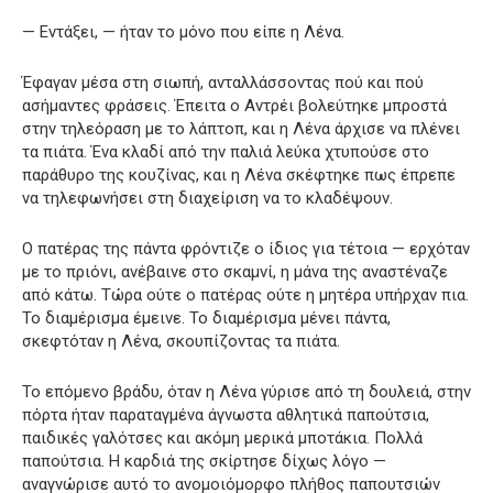
— Εντάξει, — ήταν το μόνο που είπε η Λένα.
Έφαγαν μέσα στη σιωπή, ανταλλάσσοντας πού και πού
ασήμαντες φράσεις. Έπειτα ο Αντρέι βολεύτηκε μπροστά
στην τηλεόραση με το λάπτοπ, και η Λένα άρχισε να πλένει
τα πιάτα. Ένα κλαδί από την παλιά λεύκα χτυπούσε στο
παράθυρο της κουζίνας, και η Λένα σκέφτηκε πως έπρεπε
να τηλεφωνήσει στη διαχείριση να το κλαδέψουν.
Ο πατέρας της πάντα φρόντιζε ο ίδιος για τέτοια — ερχόταν
με το πριόνι, ανέβαινε στο σκαμνί, η μάνα της αναστέναζε
από κάτω. Τώρα ούτε ο πατέρας ούτε η μητέρα υπήρχαν πια.
Το διαμέρισμα έμεινε. Το διαμέρισμα μένει πάντα,
σκεφτόταν η Λένα, σκουπίζοντας τα πιάτα.
Το επόμενο βράδυ, όταν η Λένα γύρισε από τη δουλειά, στην
πόρτα ήταν παραταγμένα άγνωστα αθλητικά παπούτσια,
παιδικές γαλότσες και ακόμη μερικά μποτάκια. Πολλά
παπούτσια. Η καρδιά της σκίρτησε δίχως λόγο —
αναγνώρισε αυτό το ανομοιόμορφο πλήθος παπουτσιών