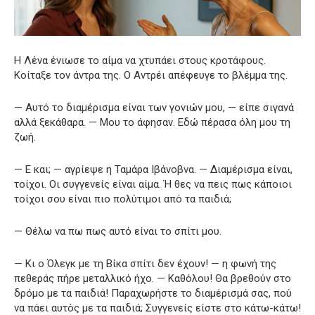
Η Λένα ένιωσε το αίμα να χτυπάει στους κροτάφους.
Κοίταξε τον άντρα της. Ο Αντρέι απέφευγε το βλέμμα της.
— Αυτό το διαμέρισμα είναι των γονιών μου, — είπε σιγανά
αλλά ξεκάθαρα. — Μου το άφησαν. Εδώ πέρασα όλη μου τη
ζωή.
— Ε και; — αγρίεψε η Ταμάρα Ιβάνοβνα. — Διαμέρισμα είναι,
τοίχοι. Οι συγγενείς είναι αίμα. Ή θες να πεις πως κάποιοι
τοίχοι σου είναι πιο πολύτιμοι από τα παιδιά;
— Θέλω να πω πως αυτό είναι το σπίτι μου.
— Κι ο Όλεγκ με τη Βίκα σπίτι δεν έχουν! — η φωνή της
πεθεράς πήρε μεταλλικό ήχο. — Καθόλου! Θα βρεθούν στο
δρόμο με τα παιδιά! Παραχωρήστε το διαμέρισμά σας, πού
να πάει αυτός με τα παιδιά; Συγγενείς είστε στο κάτω-κάτω!