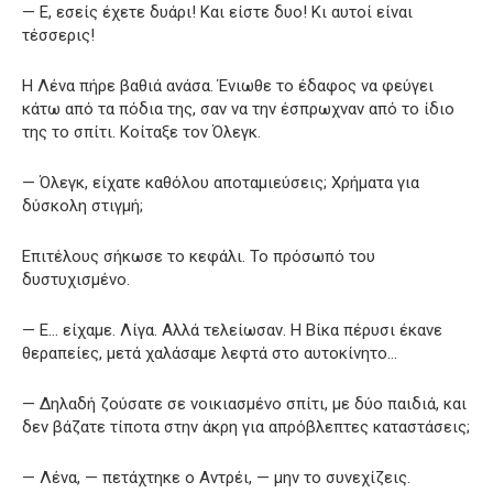
— Ε, εσείς έχετε δυάρι! Και είστε δυο! Κι αυτοί είναι
τέσσερις!
Η Λένα πήρε βαθιά ανάσα. Ένιωθε το έδαφος να φεύγει
κάτω από τα πόδια της, σαν να την έσπρωχναν από το ίδιο
της το σπίτι. Κοίταξε τον Όλεγκ.
— Όλεγκ, είχατε καθόλου αποταμιεύσεις; Χρήματα για
δύσκολη στιγμή;
Επιτέλους σήκωσε το κεφάλι. Το πρόσωπό του
δυστυχισμένο.
— Ε… είχαμε. Λίγα. Αλλά τελείωσαν. Η Βίκα πέρυσι έκανε
θεραπείες, μετά χαλάσαμε λεφτά στο αυτοκίνητο…
— Δηλαδή ζούσατε σε νοικιασμένο σπίτι, με δύο παιδιά, και
δεν βάζατε τίποτα στην άκρη για απρόβλεπτες καταστάσεις;
— Λένα, — πετάχτηκε ο Αντρέι, — μην το συνεχίζεις.