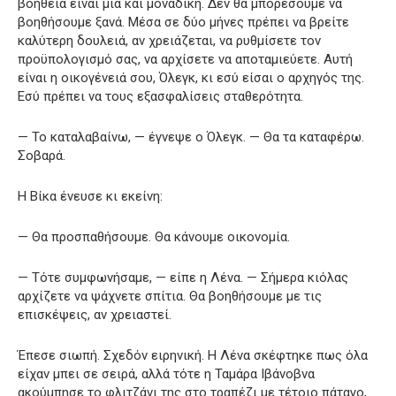
βοήθεια είναι μία και μοναδική. Δεν θα μπορέσουμε να
βοηθήσουμε ξανά. Μέσα σε δύο μήνες πρέπει να βρείτε
καλύτερη δουλειά, αν χρειάζεται, να ρυθμίσετε τον
προϋπολογισμό σας, να αρχίσετε να αποταμιεύετε. Αυτή
είναι η οικογένειά σου, Όλεγκ, κι εσύ είσαι ο αρχηγός της.
Εσύ πρέπει να τους εξασφαλίσεις σταθερότητα.
— Το καταλαβαίνω, — έγνεψε ο Όλεγκ. — Θα τα καταφέρω.
Σοβαρά.
Η Βίκα ένευσε κι εκείνη:
— Θα προσπαθήσουμε. Θα κάνουμε οικονομία.
— Τότε συμφωνήσαμε, — είπε η Λένα. — Σήμερα κιόλας
αρχίζετε να ψάχνετε σπίτια. Θα βοηθήσουμε με τις
επισκέψεις, αν χρειαστεί.
Έπεσε σιωπή. Σχεδόν ειρηνική. Η Λένα σκέφτηκε πως όλα
είχαν μπει σε σειρά, αλλά τότε η Ταμάρα Ιβάνοβνα
ακούμπησε το φλιτζάνι της στο τραπέζι με τέτοιο πάταγο,