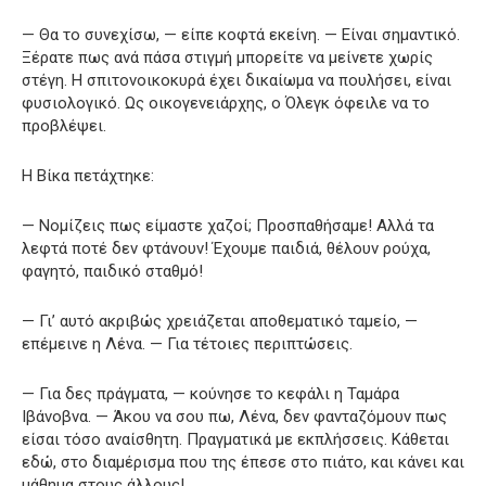
— Θα το συνεχίσω, — είπε κοφτά εκείνη. — Είναι σημαντικό.
Ξέρατε πως ανά πάσα στιγμή μπορείτε να μείνετε χωρίς
στέγη. Η σπιτονοικοκυρά έχει δικαίωμα να πουλήσει, είναι
φυσιολογικό. Ως οικογενειάρχης, ο Όλεγκ όφειλε να το
προβλέψει.
Η Βίκα πετάχτηκε:
— Νομίζεις πως είμαστε χαζοί; Προσπαθήσαμε! Αλλά τα
λεφτά ποτέ δεν φτάνουν! Έχουμε παιδιά, θέλουν ρούχα,
φαγητό, παιδικό σταθμό!
— Γι’ αυτό ακριβώς χρειάζεται αποθεματικό ταμείο, —
επέμεινε η Λένα. — Για τέτοιες περιπτώσεις.
— Για δες πράγματα, — κούνησε το κεφάλι η Ταμάρα
Ιβάνοβνα. — Άκου να σου πω, Λένα, δεν φανταζόμουν πως
είσαι τόσο αναίσθητη. Πραγματικά με εκπλήσσεις. Κάθεται
εδώ, στο διαμέρισμα που της έπεσε στο πιάτο, και κάνει και
μάθημα στους άλλους!