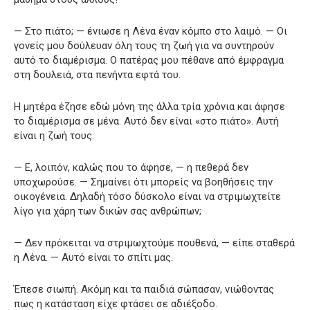
— Στο πιάτο; — ένιωσε η Λένα έναν κόμπο στο λαιμό. — Οι
γονείς μου δούλευαν όλη τους τη ζωή για να συντηρούν
αυτό το διαμέρισμα. Ο πατέρας μου πέθανε από έμφραγμα
στη δουλειά, στα πενήντα εφτά του.
Η μητέρα έζησε εδώ μόνη της άλλα τρία χρόνια και άφησε
το διαμέρισμα σε μένα. Αυτό δεν είναι «στο πιάτο». Αυτή
είναι η ζωή τους.
— Ε, λοιπόν, καλώς που το άφησε, — η πεθερά δεν
υποχωρούσε. — Σημαίνει ότι μπορείς να βοηθήσεις την
οικογένεια. Δηλαδή τόσο δύσκολο είναι να στριμωχτείτε
λίγο για χάρη των δικών σας ανθρώπων;
— Δεν πρόκειται να στριμωχτούμε πουθενά, — είπε σταθερά
η Λένα. — Αυτό είναι το σπίτι μας.
Έπεσε σιωπή. Ακόμη και τα παιδιά σώπασαν, νιώθοντας
πως η κατάσταση είχε φτάσει σε αδιέξοδο.