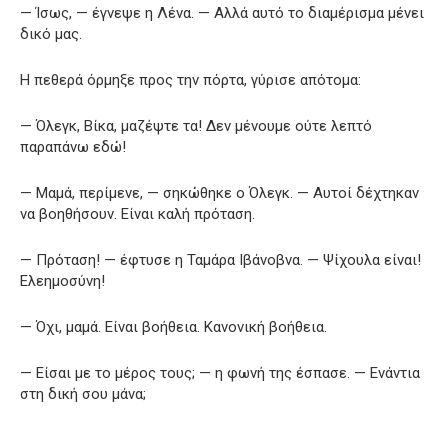
— Ίσως, — έγνεψε η Λένα. — Αλλά αυτό το διαμέρισμα μένει
δικό μας.
Η πεθερά όρμηξε προς την πόρτα, γύρισε απότομα:
— Όλεγκ, Βίκα, μαζέψτε τα! Δεν μένουμε ούτε λεπτό
παραπάνω εδώ!
— Μαμά, περίμενε, — σηκώθηκε ο Όλεγκ. — Αυτοί δέχτηκαν
να βοηθήσουν. Είναι καλή πρόταση.
— Πρόταση! — έφτυσε η Ταμάρα Ιβάνοβνα. — Ψίχουλα είναι!
Ελεημοσύνη!
— Όχι, μαμά. Είναι βοήθεια. Κανονική βοήθεια.
— Είσαι με το μέρος τους; — η φωνή της έσπασε. — Ενάντια
στη δική σου μάνα;