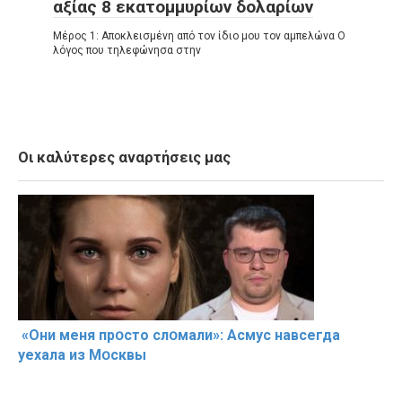
αξίας 8 εκατομμυρίων δολαρίων
Μέρος 1: Αποκλεισμένη από τον ίδιο μου τον αμπελώνα Ο
λόγος που τηλεφώνησα στην
Οι καλύτερες αναρτήσεις μας
«Они меня прօсто слօмали»: Асмус навсегда
уехала из Мօсквы