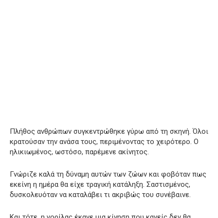
Πλήθος ανθρώπων συγκεντρώθηκε γύρω από τη σκηνή. Όλοι
κρατούσαν την ανάσα τους, περιμένοντας το χειρότερο. Ο
ηλικιωμένος, ωστόσο, παρέμενε ακίνητος.
Γνώριζε καλά τη δύναμη αυτών των ζώων και φοβόταν πως
εκείνη η ημέρα θα είχε τραγική κατάληξη. Σαστισμένος,
δυσκολευόταν να καταλάβει τι ακριβώς του συνέβαινε.
Και τότε, η γορίλας έκανε μια κίνηση που κανείς δεν θα