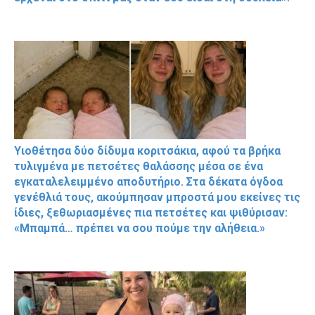
Υιοθέτησα δύο δίδυμα κοριτσάκια, αφού τα βρήκα
τυλιγμένα με πετσέτες θαλάσσης μέσα σε ένα
εγκαταλελειμμένο αποδυτήριο. Στα δέκατα όγδοα
γενέθλιά τους, ακούμπησαν μπροστά μου εκείνες τις
ίδιες, ξεθωριασμένες πια πετσέτες και ψιθύρισαν:
«Μπαμπά… πρέπει να σου πούμε την αλήθεια.»