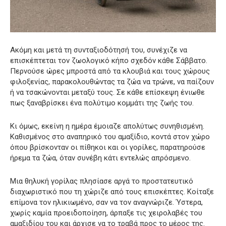
Ακόμη και μετά τη συνταξιοδότησή του, συνέχιζε να
επισκέπτεται τον ζωολογικό κήπο σχεδόν κάθε Σάββατο.
Περνούσε ώρες μπροστά από τα κλουβιά και τους χώρους
φιλοξενίας, παρακολουθώντας τα ζώα να τρώνε, να παίζουν
ή να τσακώνονται μεταξύ τους. Σε κάθε επίσκεψη ένιωθε
πως ξαναβρίσκει ένα πολύτιμο κομμάτι της ζωής του.
Κι όμως, εκείνη η ημέρα έμοιαζε απολύτως συνηθισμένη.
Καθισμένος στο αναπηρικό του αμαξίδιο, κοντά στον χώρο
όπου βρίσκονταν οι πίθηκοι και οι γορίλες, παρατηρούσε
ήρεμα τα ζώα, όταν συνέβη κάτι εντελώς απρόσμενο.
Μια θηλυκή γορίλας πλησίασε αργά το προστατευτικό
διαχωριστικό που τη χώριζε από τους επισκέπτες. Κοίταξε
επίμονα τον ηλικιωμένο, σαν να τον αναγνώριζε. Ύστερα,
χωρίς καμία προειδοποίηση, άρπαξε τις χειρολαβές του
αμαξιδίου του και άρχισε να το τραβά προς το μέρος της.