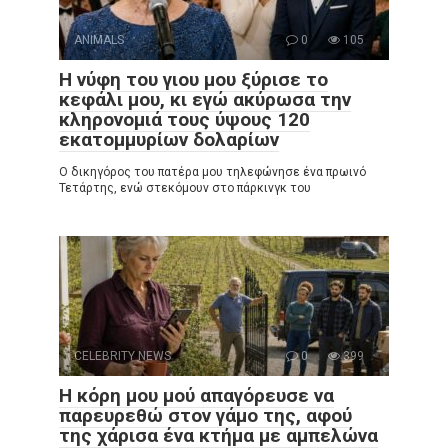
ANIMALS
0
105
Η νύφη του γιου μου ξύρισε το
κεφάλι μου, κι εγώ ακύρωσα την
κληρονομιά τους ύψους 120
εκατομμυρίων δολαρίων
Ο δικηγόρος του πατέρα μου τηλεφώνησε ένα πρωινό
Τετάρτης, ενώ στεκόμουν στο πάρκινγκ του
CELEBRITY NEWS
0
399
Η κόρη μου μού απαγόρευσε να
παρευρεθώ στον γάμο της, αφού
της χάρισα ένα κτήμα με αμπελώνα