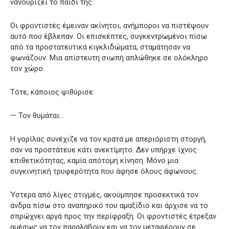
νανουρίζει το παιδί της.
Οι φροντιστές έμειναν ακίνητοι, ανήμποροι να πιστέψουν
αυτό που έβλεπαν. Οι επισκέπτες, συγκεντρωμένοι πίσω
από τα προστατευτικά κιγκλιδώματα, σταμάτησαν να
φωνάζουν. Μια απίστευτη σιωπή απλώθηκε σε ολόκληρο
τον χώρο.
Τότε, κάποιος ψιθύρισε:
— Τον θυμάται…
Η γορίλας συνέχιζε να τον κρατά με απεριόριστη στοργή,
σαν να προστάτευε κάτι ανεκτίμητο. Δεν υπήρχε ίχνος
επιθετικότητας, καμία απότομη κίνηση. Μόνο μια
συγκινητική τρυφερότητα που άφησε όλους άφωνους.
Ύστερα από λίγες στιγμές, ακούμπησε προσεκτικά τον
άνδρα πίσω στο αναπηρικό του αμαξίδιο και άρχισε να το
σπρώχνει αργά προς την περίφραξη. Οι φροντιστές έτρεξαν
αμέσως να τον παραλάβουν και να τον μεταφέρουν σε