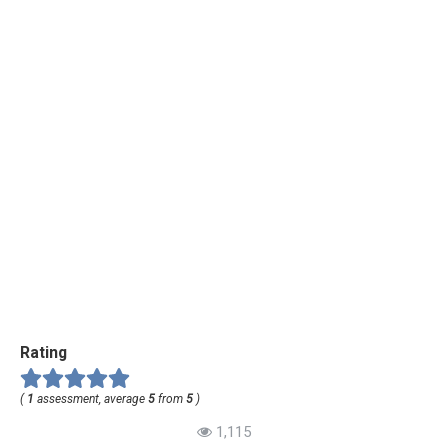
Rating
(
1
assessment, average
5
from
5
)
1,115