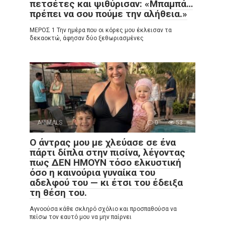
πετσέτες και ψιθύρισαν: «Μπαμπά…
πρέπει να σου πούμε την αλήθεια.»
ΜΕΡΟΣ 1 Την ημέρα που οι κόρες μου έκλεισαν τα
δεκαοκτώ, άφησαν δύο ξεθωριασμένες
ANIMALS
0
53
Ο άντρας μου με χλεύασε σε ένα
πάρτι δίπλα στην πισίνα, λέγοντας
πως ΔΕΝ ΗΜΟΥΝ τόσο ελκυστική
όσο η καινούρια γυναίκα του
αδελφού του — κι έτσι του έδειξα
τη θέση του.
Αγνοούσα κάθε σκληρό σχόλιο και προσπαθούσα να
πείσω τον εαυτό μου να μην παίρνει