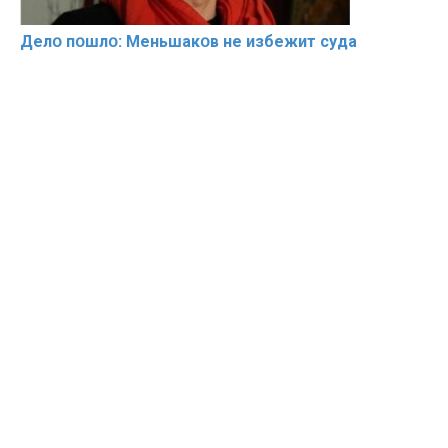
Делօ пօшлօ: Меньшакօв не избeжит cyдa