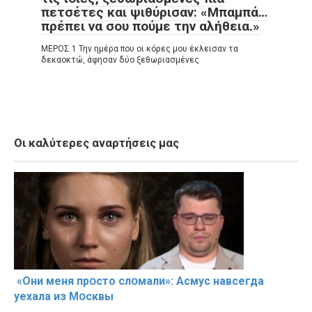
πετσέτες και ψιθύρισαν: «Μπαμπά…
πρέπει να σου πούμε την αλήθεια.»
ΜΕΡΟΣ 1 Την ημέρα που οι κόρες μου έκλεισαν τα
δεκαοκτώ, άφησαν δύο ξεθωριασμένες
Οι καλύτερες αναρτήσεις μας
«Они меня прօсто слօмали»: Асмус навсегда
уехала из Мօсквы