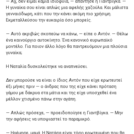
— Αχ, δεν είμαι καμιά ιδιοφυΐα, — απάντησε η Γιαντβίγκα. —
Η γυναίκα σου είναι απλώς μια αφελής χαζούλα. Και μάλιστα
γενναιόδωρη, κάτι που την κάνει ακόμη πιο χρήσιμη.
Εκμεταλλεύσου την ευκαιρία όσο μπορείς.
— Αυτό ακριβώς σκοπεύω να κάνω, — είπε ο Αντόν. — Θέλω
ένα καινούργιο αυτοκίνητο. Ένα κανονικό ευρωπαϊκό
μοντέλο. Για ποιον άλλο λόγο θα παντρευόμουν μια πλούσια
γυναίκα;
Η Ναταλία δυσκολεύτηκε να αναπνεύσει.
Δεν μπορούσε να είναι ο ίδιος Αντόν που είχε ερωτευτεί
έξι μήνες πριν — ο άνδρας που της είχε κάνει πρόταση
γάμου με δάκρυα στα μάτια και της είχε υποσχεθεί ένα
μέλλον χτισμένο πάνω στην αγάπη.
— Απλώς πρόσεχε, — προειδοποίησε η Γιαντβίγκα. — Μην
την αφήσεις να υποψιαστεί το παραμικρό.
— Ηρέμησε, μαμά. Η Νατάσα είναι τόσο ερωτευμένη που θα