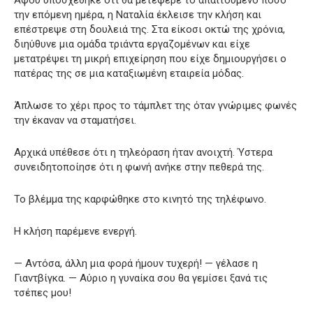
Αφού υποσχέθηκε ότι θα μετέφερε το απαιτούμενο ποσό
την επόμενη ημέρα, η Ναταλία έκλεισε την κλήση και
επέστρεψε στη δουλειά της. Στα είκοσι οκτώ της χρόνια,
διηύθυνε μια ομάδα τριάντα εργαζομένων και είχε
μετατρέψει τη μικρή επιχείρηση που είχε δημιουργήσει ο
πατέρας της σε μια καταξιωμένη εταιρεία μόδας.
Άπλωσε το χέρι προς το τάμπλετ της όταν γνώριμες φωνές
την έκαναν να σταματήσει.
Αρχικά υπέθεσε ότι η τηλεόραση ήταν ανοιχτή. Ύστερα
συνειδητοποίησε ότι η φωνή ανήκε στην πεθερά της.
Το βλέμμα της καρφώθηκε στο κινητό της τηλέφωνο.
Η κλήση παρέμενε ενεργή.
— Αντόσα, άλλη μια φορά ήμουν τυχερή! — γέλασε η
Γιαντβίγκα. — Αύριο η γυναίκα σου θα γεμίσει ξανά τις
τσέπες μου!