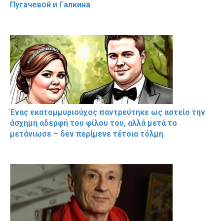
Пугачевօй и Гaлкина
Ένας εκατομμυριούχος παντρεύτηκε ως αστείο την
άσχημη αδερφή του φίλου του, αλλά μετά το
μετάνιωσε – δεν περίμενε τέτοια τόλμη