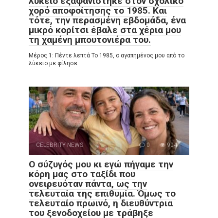
λύκειο εξαφανίστηκε στον σχολικό
χορό αποφοίτησης το 1985. Και
τότε, την περασμένη εβδομάδα, ένα
μικρό κορίτσι έβαλε στα χέρια μου
τη χαμένη μπουτονιέρα του.
Μέρος 1: Πέντε λεπτά Το 1985, ο αγαπημένος μου από το
λύκειο με φίλησε
CELEBRITY NEWS
0
904
Ο σύζυγός μου κι εγώ πήγαμε την
κόρη μας στο ταξίδι που
ονειρευόταν πάντα, ως την
τελευταία της επιθυμία. Όμως το
τελευταίο πρωινό, η διευθύντρια
του ξενοδοχείου με τράβηξε