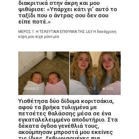
διακριτικά στην άκρη και μου
ψιθύρισε: «Υπάρχει κάτι γι’ αυτό το
ταξίδι που ο άντρας σου δεν σου
είπε ποτέ.»
ΜΕΡΟΣ 1: Η ΤΕΛΕΥΤΑΙΑ ΕΠΙΘΥΜΙΑ ΤΗΣ LILY Η δεκάχρονη
κόρη μου είχε μόνο μία
ANIMALS
0
823
Υιοθέτησα δύο δίδυμα κοριτσάκια,
αφού τα βρήκα τυλιγμένα με
πετσέτες θαλάσσης μέσα σε ένα
εγκαταλελειμμένο αποδυτήριο. Στα
δέκατα όγδοα γενέθλιά τους,
ακούμπησαν μπροστά μου εκείνες
τις ίδιες, ξεθωριασμένες πια