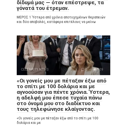
δίδυμά μας — όταν επέστρεψε, τα
γόνατά του έτρεμαν.
ΜΕΡΟΣ 1 Ύστερα από χρόνια αποτυχημένων θεραπειών
και δύο αποβολές, κατάφερα επιτέλους να μείνω
CELEBRITY NEWS
0
109
«Οι γονείς μου με πέταξαν έξω από
το σπίτι με 100 δολάρια και με
αγνοούσαν για πέντε χρόνια. Ύστερα,
η αδελφή μου έπεσε τυχαία πάνω
στο όνομά μου στο διαδίκτυο και
τους τηλεφώνησε κλαίγοντας.
«Οι γονείς μου με πέταξαν έξω από το σπίτι με 100
δολάρια και με