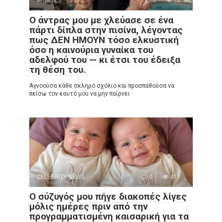
ANIMALS
0
70
Ο άντρας μου με χλεύασε σε ένα
πάρτι δίπλα στην πισίνα, λέγοντας
πως ΔΕΝ ΗΜΟΥΝ τόσο ελκυστική
όσο η καινούρια γυναίκα του
αδελφού του — κι έτσι του έδειξα
τη θέση του.
Αγνοούσα κάθε σκληρό σχόλιο και προσπαθούσα να
πείσω τον εαυτό μου να μην παίρνει
CELEBRITY NEWS
0
411
Ο σύζυγός μου πήγε διακοπές λίγες
μόλις ημέρες πριν από την
προγραμματισμένη καισαρική για τα