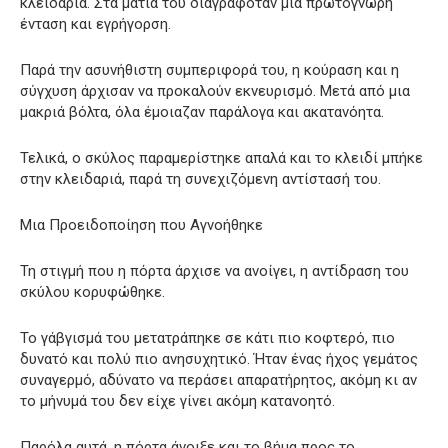
κλειδαριά. Στα μάτια του διαγραφόταν μια πρωτόγνωρη
ένταση και εγρήγορση.
Παρά την ασυνήθιστη συμπεριφορά του, η κούραση και η
σύγχυση άρχισαν να προκαλούν εκνευρισμό. Μετά από μια
μακριά βόλτα, όλα έμοιαζαν παράλογα και ακατανόητα.
Τελικά, ο σκύλος παραμερίστηκε απαλά και το κλειδί μπήκε
στην κλειδαριά, παρά τη συνεχιζόμενη αντίστασή του.
Μια Προειδοποίηση που Αγνοήθηκε
Τη στιγμή που η πόρτα άρχισε να ανοίγει, η αντίδραση του
σκύλου κορυφώθηκε.
Το γάβγισμά του μετατράπηκε σε κάτι πιο κοφτερό, πιο
δυνατό και πολύ πιο ανησυχητικό. Ήταν ένας ήχος γεμάτος
συναγερμό, αδύνατο να περάσει απαρατήρητος, ακόμη κι αν
το μήνυμά του δεν είχε γίνει ακόμη κατανοητό.
Παρόλα αυτά, η πόρτα άνοιξε και το βήμα προς το