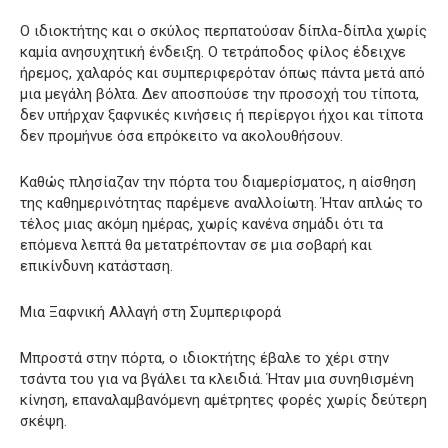
Ο ιδιοκτήτης και ο σκύλος περπατούσαν δίπλα-δίπλα χωρίς
καμία ανησυχητική ένδειξη. Ο τετράποδος φίλος έδειχνε
ήρεμος, χαλαρός και συμπεριφερόταν όπως πάντα μετά από
μια μεγάλη βόλτα. Δεν αποσπούσε την προσοχή του τίποτα,
δεν υπήρχαν ξαφνικές κινήσεις ή περίεργοι ήχοι και τίποτα
δεν προμήνυε όσα επρόκειτο να ακολουθήσουν.
Καθώς πλησίαζαν την πόρτα του διαμερίσματος, η αίσθηση
της καθημερινότητας παρέμενε αναλλοίωτη. Ήταν απλώς το
τέλος μιας ακόμη ημέρας, χωρίς κανένα σημάδι ότι τα
επόμενα λεπτά θα μετατρέπονταν σε μια σοβαρή και
επικίνδυνη κατάσταση.
Μια Ξαφνική Αλλαγή στη Συμπεριφορά
Μπροστά στην πόρτα, ο ιδιοκτήτης έβαλε το χέρι στην
τσάντα του για να βγάλει τα κλειδιά. Ήταν μια συνηθισμένη
κίνηση, επαναλαμβανόμενη αμέτρητες φορές χωρίς δεύτερη
σκέψη.