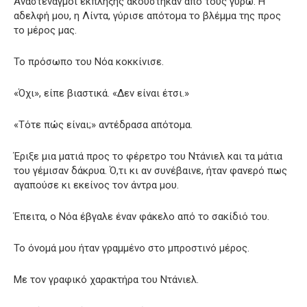
Αναστεναγμοί έκπληξης ακούστηκαν από τους γύρω. Η
αδελφή μου, η Λίντα, γύρισε απότομα το βλέμμα της προς
το μέρος μας.
Το πρόσωπο του Νόα κοκκίνισε.
«Όχι», είπε βιαστικά. «Δεν είναι έτσι.»
«Τότε πώς είναι;» αντέδρασα απότομα.
Έριξε μια ματιά προς το φέρετρο του Ντάνιελ και τα μάτια
του γέμισαν δάκρυα. Ό,τι κι αν συνέβαινε, ήταν φανερό πως
αγαπούσε κι εκείνος τον άντρα μου.
Έπειτα, ο Νόα έβγαλε έναν φάκελο από το σακίδιό του.
Το όνομά μου ήταν γραμμένο στο μπροστινό μέρος.
Με τον γραφικό χαρακτήρα του Ντάνιελ.