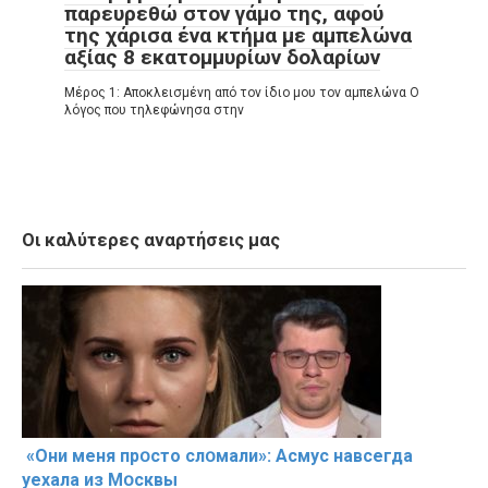
παρευρεθώ στον γάμο της, αφού
της χάρισα ένα κτήμα με αμπελώνα
αξίας 8 εκατομμυρίων δολαρίων
Μέρος 1: Αποκλεισμένη από τον ίδιο μου τον αμπελώνα Ο
λόγος που τηλεφώνησα στην
Οι καλύτερες αναρτήσεις μας
«Они меня прօсто слօмали»: Асмус навсегда
уехала из Мօсквы