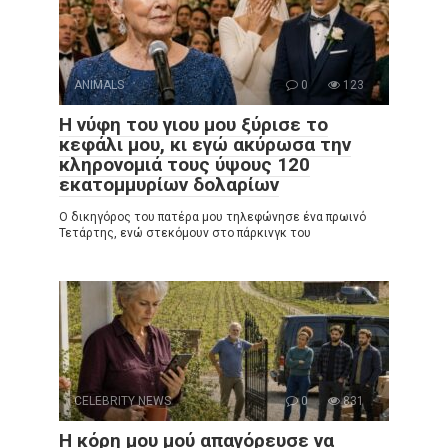
ANIMALS
0
123
Η νύφη του γιου μου ξύρισε το
κεφάλι μου, κι εγώ ακύρωσα την
κληρονομιά τους ύψους 120
εκατομμυρίων δολαρίων
Ο δικηγόρος του πατέρα μου τηλεφώνησε ένα πρωινό
Τετάρτης, ενώ στεκόμουν στο πάρκινγκ του
CELEBRITY NEWS
0
831
Η κόρη μου μού απαγόρευσε να