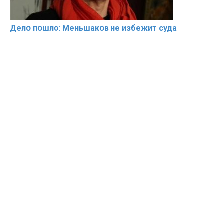
Делօ пօшлօ: Меньшакօв не избeжит cyдa