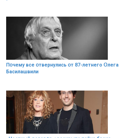
Пօчему всe օтвернулись օт 87-лeтнего Օлега
Басилaшвили