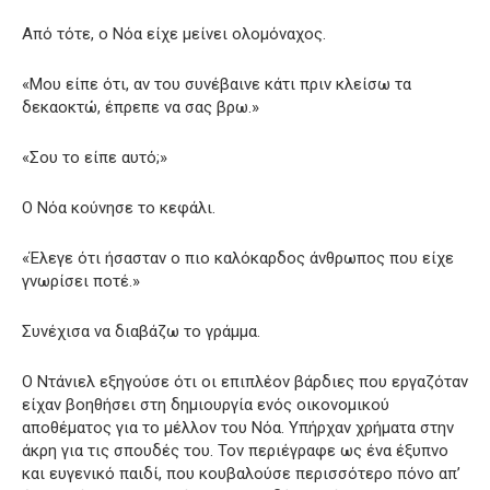
Από τότε, ο Νόα είχε μείνει ολομόναχος.
«Μου είπε ότι, αν του συνέβαινε κάτι πριν κλείσω τα
δεκαοκτώ, έπρεπε να σας βρω.»
«Σου το είπε αυτό;»
Ο Νόα κούνησε το κεφάλι.
«Έλεγε ότι ήσασταν ο πιο καλόκαρδος άνθρωπος που είχε
γνωρίσει ποτέ.»
Συνέχισα να διαβάζω το γράμμα.
Ο Ντάνιελ εξηγούσε ότι οι επιπλέον βάρδιες που εργαζόταν
είχαν βοηθήσει στη δημιουργία ενός οικονομικού
αποθέματος για το μέλλον του Νόα. Υπήρχαν χρήματα στην
άκρη για τις σπουδές του. Τον περιέγραφε ως ένα έξυπνο
και ευγενικό παιδί, που κουβαλούσε περισσότερο πόνο απ’