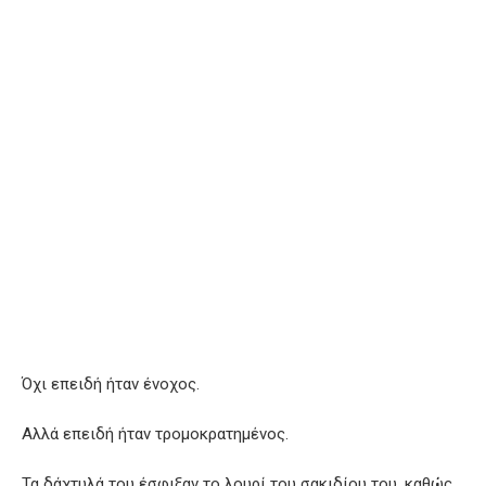
Όχι επειδή ήταν ένοχος.
Αλλά επειδή ήταν τρομοκρατημένος.
Τα δάχτυλά του έσφιξαν το λουρί του σακιδίου του, καθώς