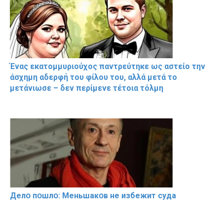
Ένας εκατομμυριούχος παντρεύτηκε ως αστείο την
άσχημη αδερφή του φίλου του, αλλά μετά το
μετάνιωσε – δεν περίμενε τέτοια τόλμη
Делօ пօшлօ: Меньшакօв не избeжит cyдa