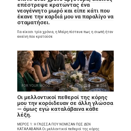
επέστρεψε κρατώντας ένα
νεογέννητο μωρό και είπε κάτι που
έκανε την καρδιά μου να παραλίγο να
σταματήσει.
Για είκοσι τρία χρόνια, η Μαίρη πίστευε πως η σιωπή ήταν
εκείνη που κρατούσε
FOR YOUR MOOD
0
566
Οι μελλοντικοί πεθεροί της κόρης
μου την κορόιδευαν σε άλλη γλώσσα
— όμως εγώ καταλάβαινα κάθε
λέξη.
ΜΕΡΟΣ 1: Η ΓΛΩΣΣΑ ΠΟΥ ΝΟΜΙΖΑΝ ΠΩΣ ΔΕΝ
ΚΑΤΑΛΑΒΑΙΝΑ Οι μελλοντικοί πεθεροί της κόρης