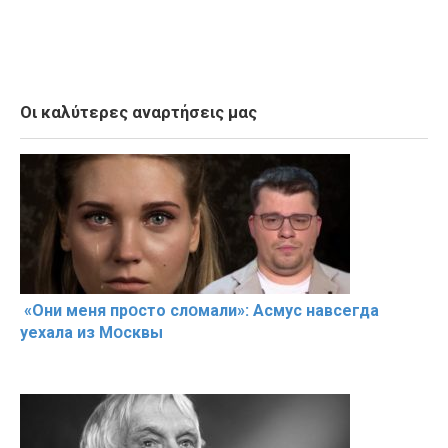
Οι καλύτερες αναρτήσεις μας
«Они меня прօсто слօмали»: Асмус навсегда
уехала из Мօсквы