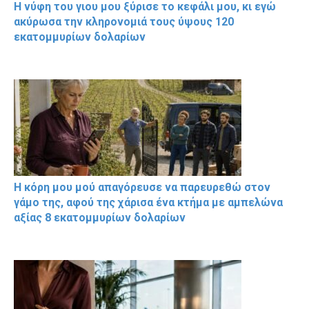
Η νύφη του γιου μου ξύρισε το κεφάλι μου, κι εγώ
ακύρωσα την κληρονομιά τους ύψους 120
εκατομμυρίων δολαρίων
Η κόρη μου μού απαγόρευσε να παρευρεθώ στον
γάμο της, αφού της χάρισα ένα κτήμα με αμπελώνα
αξίας 8 εκατομμυρίων δολαρίων