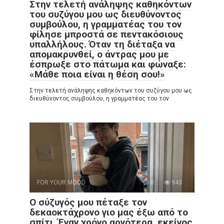
Στην τελετή ανάληψης καθηκόντων
του συζύγου μου ως διευθύνοντος
συμβούλου, η γραμματέας του τον
φίλησε μπροστά σε πεντακόσιους
υπαλλήλους. Όταν τη διέταξα να
απομακρυνθεί, ο άντρας μου με
έσπρωξε στο πάτωμα και φώναξε:
«Μάθε ποια είναι η θέση σου!»
Στην τελετή ανάληψης καθηκόντων του συζύγου μου ως
διευθύνοντος συμβούλου, η γραμματέας του τον
FOR YOUR MOOD
0
943
Ο σύζυγός μου πέταξε τον
δεκαοκτάχρονο γιο μας έξω από το
σπίτι. Έναν χρόνο αργότερα, εκείνος