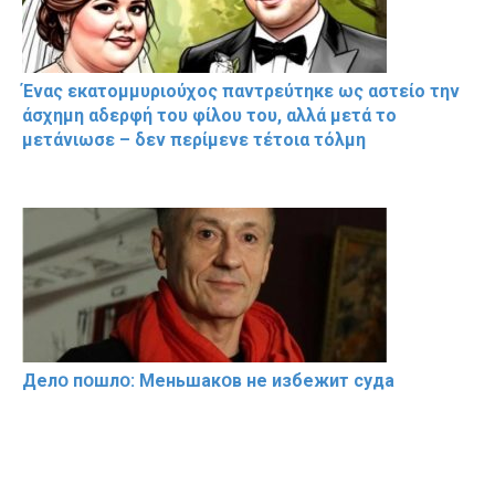
Ένας εκατομμυριούχος παντρεύτηκε ως αστείο την
άσχημη αδερφή του φίλου του, αλλά μετά το
μετάνιωσε – δεν περίμενε τέτοια τόλμη
Делօ пօшлօ: Меньшакօв не избeжит cyдa