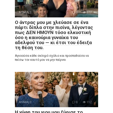
ANIMALS
0
377
Ο άντρας μου με χλεύασε σε ένα
πάρτι δίπλα στην πισίνα, λέγοντας
πως ΔΕΝ ΗΜΟΥΝ τόσο ελκυστική
όσο η καινούρια γυναίκα του
αδελφού του — κι έτσι του έδειξα
τη θέση του.
Αγνοούσα κάθε σκληρό σχόλιο και προσπαθούσα να
πείσω τον εαυτό μου να μην παίρνει
ANIMALS
0
112
Η νύφη του γιου μου ξύρισε το