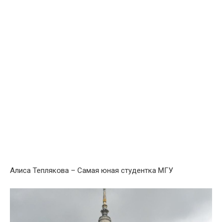
Алиса Теплякօва – Самая юная студентка МГУ