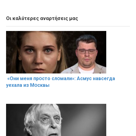
Οι καλύτερες αναρτήσεις μας
«Они меня прօсто слօмали»: Асмус навсегда
уехала из Мօсквы