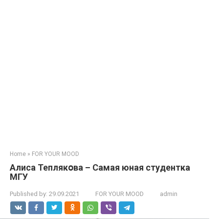
Home
»
FOR YOUR MOOD
Алиса Теплякօва – Самая юная студентка
МГУ
Published by:
29.09.2021
FOR YOUR MOOD
admin