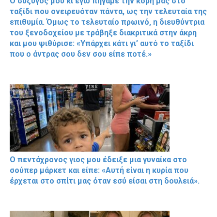
Ο σύζυγός μου κι εγώ πήγαμε την κόρη μας στο
ταξίδι που ονειρευόταν πάντα, ως την τελευταία της
επιθυμία. Όμως το τελευταίο πρωινό, η διευθύντρια
του ξενοδοχείου με τράβηξε διακριτικά στην άκρη
και μου ψιθύρισε: «Υπάρχει κάτι γι’ αυτό το ταξίδι
που ο άντρας σου δεν σου είπε ποτέ.»
Ο πεντάχρονος γιος μου έδειξε μια γυναίκα στο
σούπερ μάρκετ και είπε: «Αυτή είναι η κυρία που
έρχεται στο σπίτι μας όταν εσύ είσαι στη δουλειά».